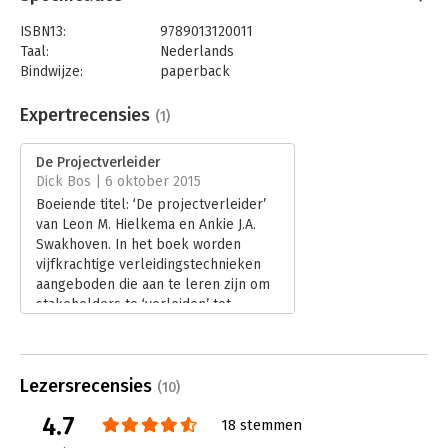
ISBN13:
9789013120011
Taal:
Nederlands
Bindwijze:
paperback
Aantal pagina's:
150
Uitgever:
Boom
Expertrecensies
(1)
Druk:
1
Verschijningsdatum:
5-6-2014
De Projectverleider
Dick Bos | 6 oktober 2015
Hoofdrubriek:
Projectmanagement
Boeiende titel: ‘De projectverleider’
van Leon M. Hielkema en Ankie J.A.
Swakhoven. In het boek worden
vijfkrachtige verleidingstechnieken
aangeboden die aan te leren zijn om
stakeholders te ‘verleiden’ tot
verandering. Een boek dat je als
project- of changemanager gelezen
moet hebben om je kennis te
Lezersrecensies
verbreden.
(10)
Lees verder
4.7
18 stemmen