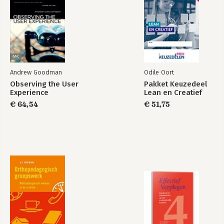
3.2 Plannen op basis van communicatiemomenten
3.3 Individuele taken organiseren
3.4 Van politieagent naar coach
3.5 Weerstand ombuigen
3.6 Respecteer het plan
4. Organiseren van invloed
Andrew Goodman
Odile Oort
4.1 Waarom een stuurgroep?
Observing the User
Pakket Keuzedeel
4.2 Afspiegeling van de werkelijkheid
Experience
Lean en Creatief
4.3 Strategische coalities vormen
€ 64,54
€ 51,75
4.4 Machtsbalans optimaliseren
4.5 Klankbordgroep naast stuurgroep
5. Marketing om advies te verkopen
5.1 Relatie project-, team- en I-marketing
5.2 Projectmarketing
5.3 Teammarketing
5.4 I-marketing
5.5 Ontwerp een projectlogo
5.6 De boodschap ‘pimpen’
6. Potentieel succes aantonen