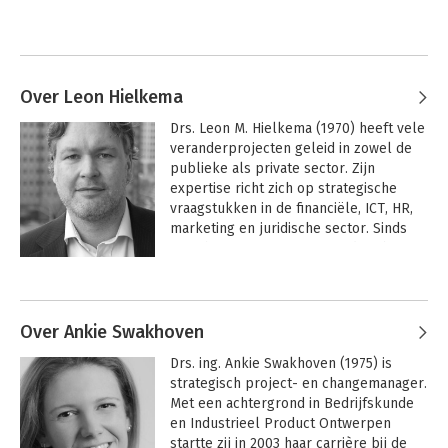
Over Leon Hielkema
Drs. Leon M. Hielkema (1970) heeft vele 
veranderprojecten geleid in zowel de 
publieke als private sector. Zijn 
expertise richt zich op strategische 
vraagstukken in de financiële, ICT, HR, 
marketing en juridische sector. Sinds 
2002 heeft Leon zijn eigen adviesbureau 
LMHConsultancy op het gebied van 
Andere boeken door Leon Hielkema
strategievorming, project- en 
changemanagement. Leon werkt als 
interim manager, consultant, coach of 
Over Ankie Swakhoven
spreker. Hij is een meermaals 
Drs. ing. Ankie Swakhoven (1975) is 
bekroonde auteur van 
strategisch project- en changemanager. 
managementboeken in de Verenigde 
Met een achtergrond in Bedrijfskunde 
Staten.
en Industrieel Product Ontwerpen 
startte zij in 2003 haar carrière bij de 