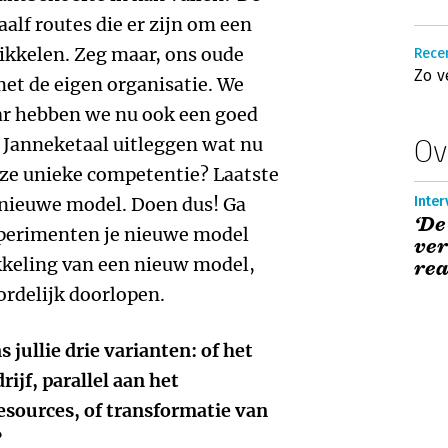
aalf routes die er zijn om een
kkelen. Zeg maar, ons oude
Rece
Zo v
met de eigen organisatie. We
r hebben we nu ook een goed
 Janneketaal uitleggen wat nu
Ov
nze unieke competentie? Laatste
t nieuwe model. Doen dus! Ga
Inter
‘De
experimenten je nieuwe model
ver
kkeling van een nieuw model,
rea
ordelijk doorlopen.
 jullie drie varianten: of het
ijf, parallel aan het
esources, of transformatie van
?