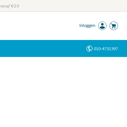
 vanaf €20
Inloggen
010-4731397
Personen
Trefwoorden