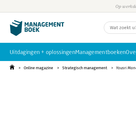
Op werkda
Uitdagingen + oplossingen
Managementboeken
Ove
Online magazine
Strategisch management
Yousri Mand