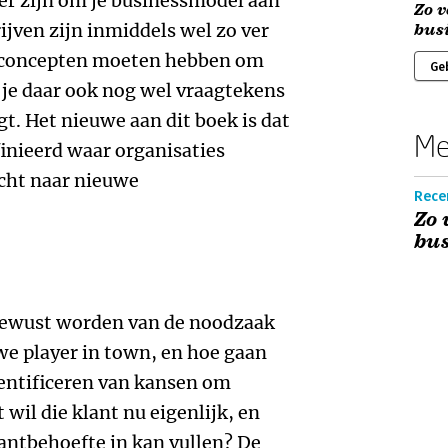
 er zijn om je businessmodel aan
Zo v
rijven zijn inmiddels wel zo ver
bus
e concepten moeten hebben om
Ge
l je daar ook nog wel vraagtekens
gt. Het nieuwe aan dit boek is dat
Me
inieerd waar organisaties
cht naar nieuwe
Rece
Zo 
bu
bewust worden van de noodzaak
uwe player in town, en hoe gaan
entificeren van kansen om
 wil die klant nu eigenlijk, en
klantbehoefte in kan vullen? De