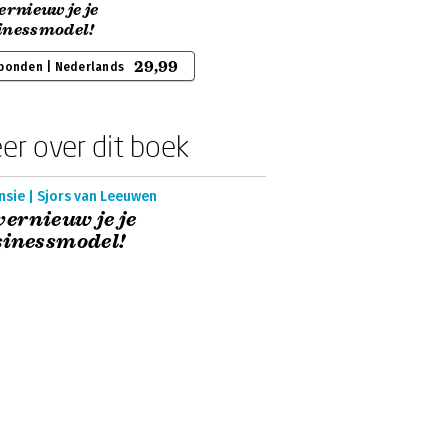
ernieuw je je
inessmodel!
29,99
bonden | Nederlands
er over dit boek
nsie | Sjors van Leeuwen
vernieuw je je
sinessmodel!