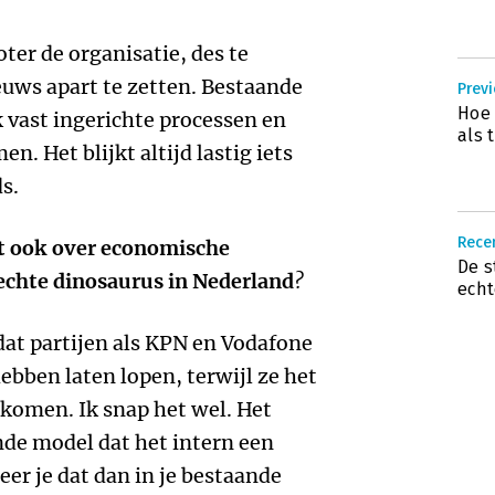
ter de organisatie, des te
euws apart te zetten. Bestaande
Previ
Hoe 
 vast ingerichte processen en
als 
. Het blijkt altijd lastig iets
s.
Recen
het ook over economische
De s
echte dinosaurus in Nederland
?
echt
 dat partijen als KPN en Vodafone
bben laten lopen, terwijl ze het
komen. Ik snap het wel. Het
nde model dat het intern een
reer je dat dan in je bestaande