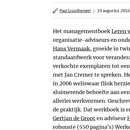
Paul Groothengel
|
19 augustus 2016
Het managementboek
Leren 
organisatie-adviseurs en ond
Hans Vermaak
, groeide in twi
standaardwerk voor verandera
verkochte exemplaren tot een 
met Jan Cremer te spreken. H
in 2006 weliswaar flink herzie
sluimerende behoefte aan een
allerlei werkvormen. Geschre
de praktijk. Dat werkboek is er
Gertjan de Groot
en adviseur
robuuste (550 pagina’s) Werk