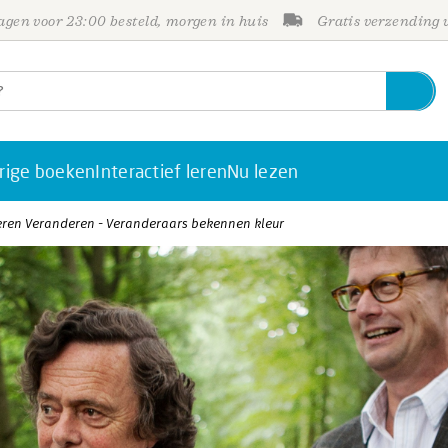
gen voor 23:00 besteld, morgen in huis
Gratis verzending
rige boeken
Interactief leren
Nu lezen
ren Veranderen - Veranderaars bekennen kleur