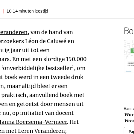
|
10-14 minuten leestijd
Boe
veranderen
, van de hand van
erzoekers Léon de Caluwé en
ntig jaar uit tot een
ars. En met een slordige 150.000
‘onverbiddelijke bestseller’, om
et boek werd in een tweede druk
n, maar altijd bleef er een
 praktisch, aanvullend boek met
ven en getoetst door mensen uit
Hanna
 nu, op initiatief van docent
Wer
Ver
Hanna Boersema-Vermeer
. Het
en met Leren Veranderen;
Pa