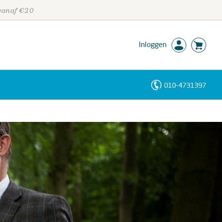
 vanaf €20
Inloggen
010-4731397
Personen
Trefwoorden