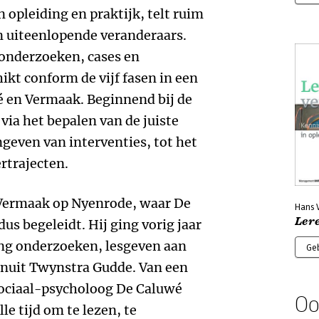
 opleiding en praktijk, telt ruim
en uiteenlopende veranderaars.
onderzoeken, cases en
ikt conform de vijf fasen in een
é en Vermaak. Beginnend bij de
via het bepalen van de juiste
geven van interventies, tot het
rtrajecten.
Vermaak op Nyenrode, waar De
Hans 
Ler
s begeleidt. Hij ging vorig jaar
ang onderzoeken, lesgeven aan
Ge
anuit Twynstra Gudde. Van een
ociaal-psycholoog De Caluwé
Oo
lle tijd om te lezen, te