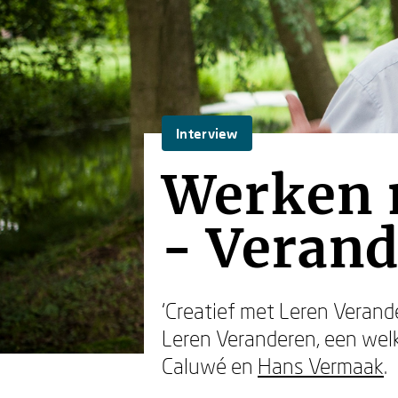
Interview
Werken 
- Veran
‘Creatief met Leren Verand
Leren Veranderen, een wel
Caluwé en
Hans Vermaak
.