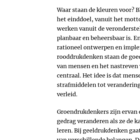
Waar staan de kleuren voor? 
het einddoel, vanuit het mott
werken vanuit de veronderstel
planbaar en beheersbaar is. E
rationeel ontwerpen en imple
rooddrukdenken staan de goe
van mensen en het nastreven
centraal. Het idee is dat mens
strafmiddelen tot veranderin
verleid.
Groendrukdenkers zijn ervan
gedrag veranderen als ze de k
leren. Bij geeldrukdenken gaa
van verschillende belangen
.
De