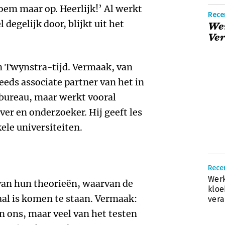
noem maar op. Heerlijk!’ Al werkt
Rece
 degelijk door, blijkt uit het
We
Ve
n Twynstra-tijd. Vermaak, van
eeds associate partner van het in
bureau, maar werkt vooral
jver en onderzoeker. Hij geeft les
ele universiteiten.
Recen
Werk
an hun theorieën, waarvan de
kloe
aal is komen te staan. Vermaak:
ver
 ons, maar veel van het testen