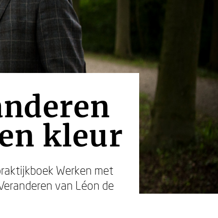
anderen
en kleur
 praktijkboek Werken met
 Veranderen van Léon de