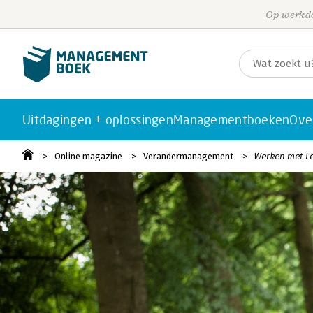
Op werkda
Uitdagingen + oplossingen
Managementboeken
Ove
Online magazine
Verandermanagement
Werken met Le