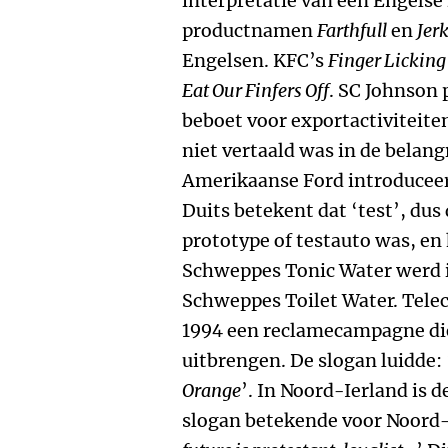
interpretatie van een Engelse 
productnamen
Farthfull
en
Jer
Engelsen. KFC’s
Finger Lickin
Eat Our Finfers Off
. SC Johnson 
beboet voor exportactiviteit
niet vertaald was in de belang
Amerikaanse Ford introduceer
Duits betekent dat ‘test’, dus
prototype of testauto was, en
Schweppes Tonic Water werd in
Schweppes Toilet Water. Tele
1994 een reclamecampagne die
uitbrengen. De slogan luidde: 
Orange
’. In Noord-Ierland is 
slogan betekende voor Noord-