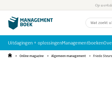
Op werkda
Uitdagingen + oplossingen
Managementboeken
Ove
Online magazine
Algemeen management
Frieda Steur