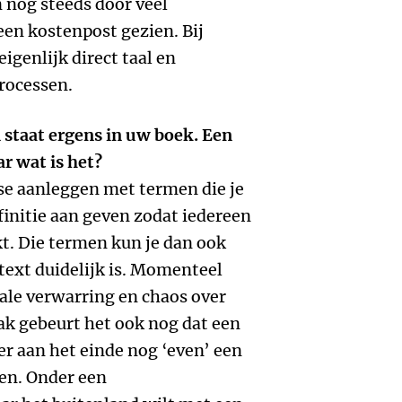
 nog steeds door veel
een kostenpost gezien. Bij
igenlijk direct taal en
rocessen.
staat ergens in uw boek. Een
r wat is het?
ase aanleggen met termen die je
finitie aan geven zodat iedereen
t. Die termen kun je dan ook
text duidelijk is. Momenteel
otale verwarring en chaos over
ak gebeurt het ook nog dat een
er aan het einde nog ‘even’ een
en. Onder een