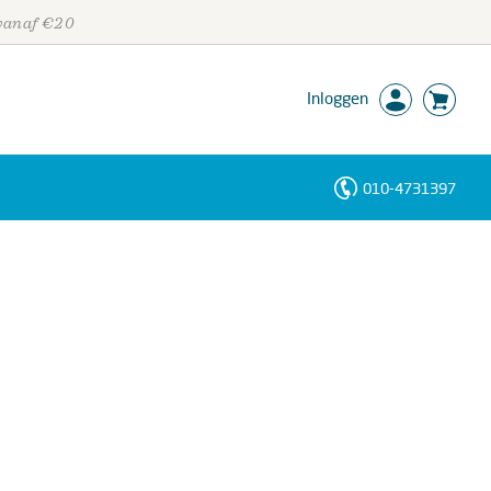
 vanaf €20
Inloggen
010-4731397
Personen
Trefwoorden