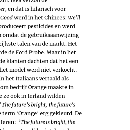
zin. Ikea verzon de
ker
, en dat is hilarisch voor
g Good
werd in het Chinees:
We’ll
produceert pesticides en werd
en omdat de gebruiksaanwijzing
rijkste talen van de markt. Het
de de Ford Probe. Maar in het
 de klanten dachten dat het een
 het model werd niet verkocht.
 het Italiaans vertaald als
com bedrijf Orange maakte in
 ze ook in Ierland wilden
‘
The future’s bright, the future's
de term ‘Orange’ erg gekleurd. De
Ieren: ‘
The future is bright, the