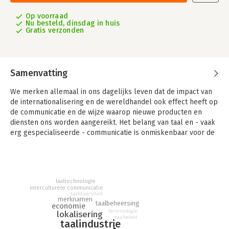
Op voorraad
Nu besteld, dinsdag in huis
Gratis verzonden
Samenvatting
We merken allemaal in ons dagelijks leven dat de impact van
de internationalisering en de wereldhandel ook effect heeft op
de communicatie en de wijze waarop nieuwe producten en
diensten ons worden aangereikt. Het belang van taal en - vaak
erg gespecialiseerde - communicatie is onmiskenbaar voor de
economie. Maar hoe kan taal nu verbonden worden met
business? Wat zijn de uitdagingen, en dan vooral de talige
uitdagingen, waarmee bedrijven en instellingen te maken
krijgen? En hoe gaat een multiculturele samenleving om met
taaltechnologie
informatievoorzieningen?
interculturele communicatie
taaldiversiteit
merknamen
In dit boek toont Frieda Steurs, hoogleraar terminologie en
taalbeheersing
economie
taaltechnologie, met tal van voorbeelden uit verschillende
terminologie
lokalisering
taalbeleid
domeinen aan dat de taalindustrie een feit is geworden.
taalindustrie