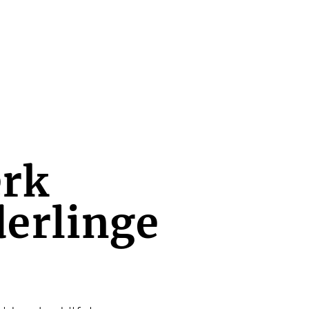
erk
derlinge