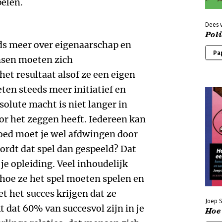
pelen.
Dees 
Poli
eds meer over eigenaarschap en
Pa
nsen moeten zich
et resultaat alsof ze een eigen
n steeds meer initiatief en
olute macht is niet langer in
oor het zeggen heeft. Iedereen kan
loed moet je wel afdwingen door
wordt dat spel dan gespeeld? Dat
 je opleiding. Veel inhoudelijk
oe ze het spel moeten spelen en
t het succes krijgen dat ze
Joep S
t dat 60% van succesvol zijn in je
Hoe 