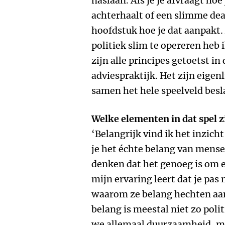
naslaan. Als je je afvraagt ho
achterhaalt of een slimme deal 
hoofdstuk hoe je dat aanpakt.
politiek slim te opereren heb 
zijn alle principes getoetst i
adviespraktijk. Het zijn eigen
samen het hele speelveld besl
Welke elementen in dat spel 
‘Belangrijk vind ik het inzich
je het échte belang van mens
denken dat het genoeg is om 
mijn ervaring leert dat je pas
waarom ze belang hechten aan
belang is meestal niet zo poli
we allemaal duurzaamheid, maa