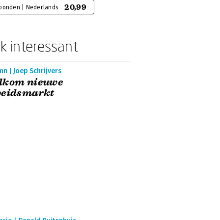
20,99
bonden | Nederlands
k interessant
n | Joep Schrijvers
lkom nieuwe
beidsmarkt