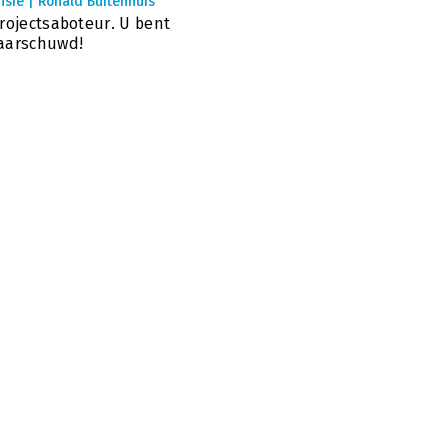
sie | Ronald Buitenhuis
rojectsaboteur. U bent
aarschuwd!