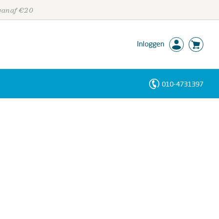
 vanaf €20
Inloggen
010-4731397
Personen
Trefwoorden