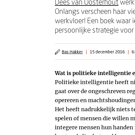
Dees van Oosterhout
werkt
Onlangs verscheen haar vier
werkvloer! Een boek waar i
persoonlijke strategie voor
Bas Hakker
|
15 december 2016
|
6
Wat is politieke intelligentie 
Politieke intelligentie heeft 
gaat over de ongeschreven reg
opereren en machtshoudingen
Het heeft nadrukkelijk niets 
spelen of mensen die willen m
integere mensen hun handen n