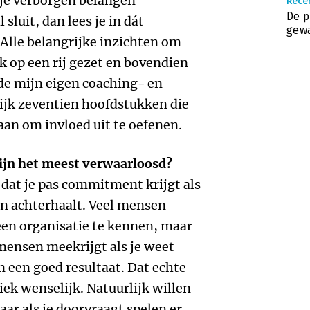
e je verborgen belangen
Recen
De p
sluit, dan lees je in dát
gew
 Alle belangrijke inzichten om
ik op een rij gezet en bovendien
n de mijn eigen coaching- en
lijk zeventien hoofdstukken die
aan om invloed uit te oefenen.
zijn het meest verwaarloosd?
t dat je pas commitment krijgt als
en achterhaalt. Veel mensen
een organisatie te kennen, maar
 mensen meekrijgt als je weet
 een goed resultaat. Dat echte
tiek wenselijk.
Natuurlijk willen
r als je doorvraagt spelen er