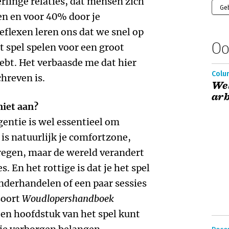
linge relaties, dat mensen zich
Ge
n en voor 40% door je
eflexen leren ons dat we snel op
Oo
t spel spelen voor een groot
hebt. Het verbaasde me dat hier
Colum
hreven is.
We
ar
niet aan?
igentie is wel essentieel om
is natuurlijk je comfortzone,
kregen, maar de wereld verandert
. En het rottige is dat je het spel
onderhandelen of een paar sessies
soort
Woudlopershandboek
een hoofdstuk van het spel kunt