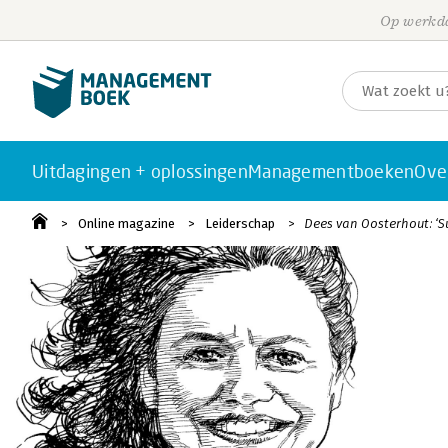
Op werkda
Uitdagingen + oplossingen
Managementboeken
Ove
Online magazine
Leiderschap
Dees van Oosterhout: ‘Su