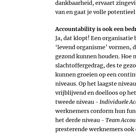
dankbaarheid, ervaart zingevi
van en gaat je volle potentiee
Accountability is ook een bed
Ja, dat klopt! Een organisati
‘levend organisme’ vormen, 
gezond kunnen houden. Hoe mi
slachtoffergedrag, des te gez
kunnen groeien op een contin
niveaus. Op het laagste nivea
vrijblijvend en doelloos op he
tweede niveau -
Individuele Ac
werknemers conform hun func
het derde niveau
- Team Accoun
presterende werknemers ook o