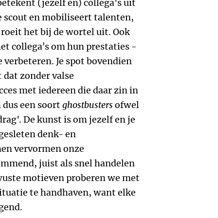
betekent (jezelf en) collega's uit
e scout en mobiliseert talenten,
roeit het bij de wortel uit. Ook
met collega’s om hun prestaties -
te verbeteren. Je spot bovendien
 dat zonder valse
cces met iedereen die daar zin in
n dus een soort
ghostbusters
ofwel
rag'. De kunst is om jezelf en je
ngesleten denk- en
nen vervormen onze
lammend, juist als snel handelen
ewuste motieven proberen we met
situatie te handhaven, want elke
gend.