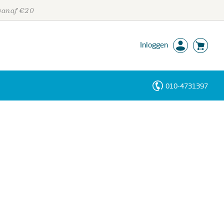
 vanaf €20
Inloggen
010-4731397
Personen
Trefwoorden