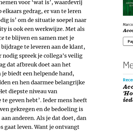
 nemen voor ‘wat is’, waardevrij
p elkaars gedrag, er van te leren
dig is’ om de situatie soepel naar
Marco
ity is ook een werkwijze. Met als
Acc
ce
te blijven en samen met je
Pa
 bijdrage te leveren aan de klant,
 nodig spreek je collega's veilig
Me
ag dat afbreuk doet aan het
 je biedt een helpende hand,
Rece
dden en hen daarmee belangrijke
Acc
Het diepste niveau van
'Ho
ied
e te geven hebt’. Ieder mens heeft
even gekregen en de bedoeling is
t aan anderen. Als je dat doet, dan
os gaat leven. Want je ontvangt