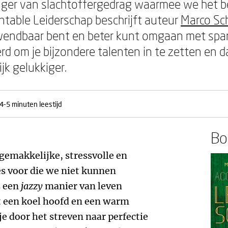
ger van slachtoffergedrag waarmee we het bes
ntable Leiderschap beschrijft auteur
Marco Sc
endbaar bent en beter kunt omgaan met span
rd om je bijzondere talenten in te zetten en d
jk gelukkiger.
4-5 minuten leestijd
Boe
ngemakkelijke, stressvolle en
es voor die we niet kunnen
s een
jazzy
manier van leven
t een koel hoofd en een warm
je door het streven naar perfectie