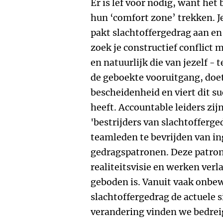
Er is lef voor nodig, want het 
hun ‘comfort zone’ trekken. J
pakt slachtoffergedrag aan en 
zoek je constructief conflict 
en natuurlijk die van jezelf - 
de geboekte vooruitgang, doet
bescheidenheid en viert dit su
heeft. Accountable leiders zij
'bestrijders van slachtofferged
teamleden te bevrijden van i
gedragspatronen. Deze patro
realiteitsvisie en werken ver
geboden is. Vanuit vaak onb
slachtoffergedrag de actuele 
verandering vinden we bedrei