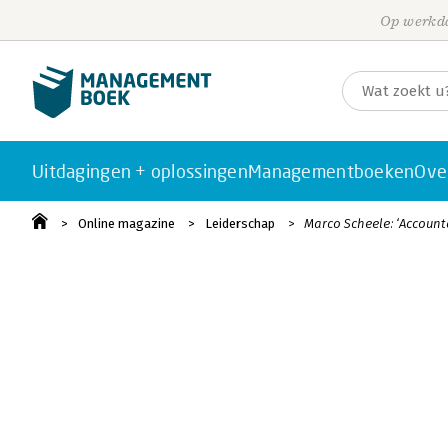
Op werkda
Uitdagingen + oplossingen
Managementboeken
Ove
Online magazine
Leiderschap
Marco Scheele: ‘Accounta