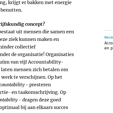
ng, krijgt er bakken met energie
l benutten.
rijfskundig concept?
e bestaat uit mensen die samen een
Recen
deze ziek kunnen maken en
Acco
nder collectief
en p
onder de organisatie! Organisaties
uüm van vijf Accountability-
u laten mensen zich betalen om
t werk te verschijnen. Op het
countability
- presteren
tie- en taakomschrijving. Op
tability -
dragen deze goed
ptimaal bij aan elkaars succes