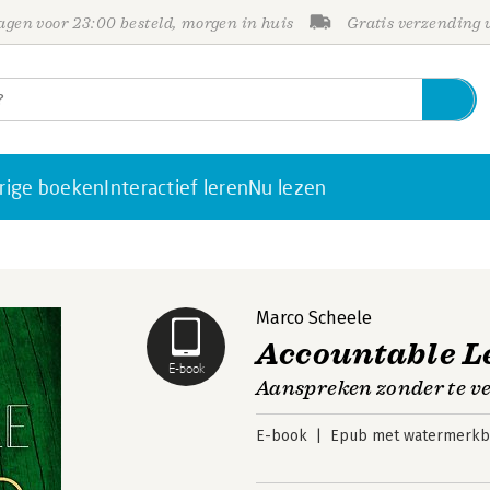
gen voor 23:00 besteld, morgen in huis
Gratis verzending
rige boeken
Interactief leren
Nu lezen
Marco Scheele
Accountable L
E-book
Aanspreken zonder te ve
E-book
Epub met watermerkbe