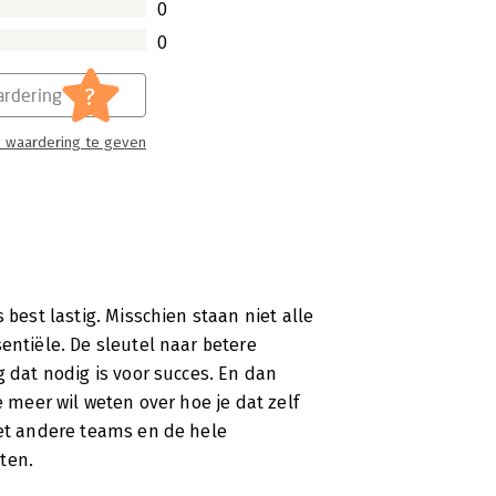
0
er leidende accountants gaat.
0
?
rdering
 waardering te geven
 best lastig. Misschien staan niet alle
entiële. De sleutel naar betere
g dat nodig is voor succes. En dan
e meer wil weten over hoe je dat zelf
met andere teams en de hele
ten.