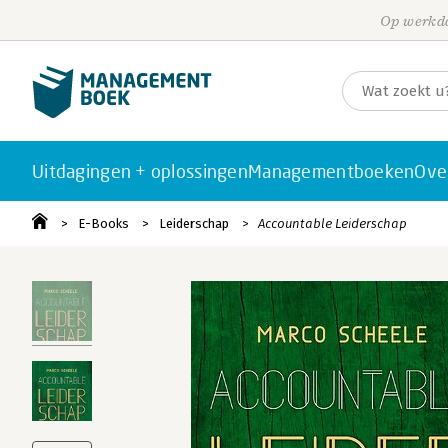
Op werkda
Uitdagingen + oplossingen
Managementboeken
Ove
E-Books
Leiderschap
Accountable Leiderschap