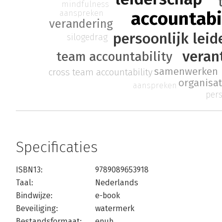
mindfulness
accountabi
aanspreken
verandering
persoonlijk lei
silogedrag
veran
team accountability
samenwerken
cross team accountability
organisa
aanspreken
pers
Specificaties
ISBN13:
9789089653918
Taal:
Nederlands
Bindwijze:
e-book
Beveiliging:
watermerk
Bestandsformaat:
epub