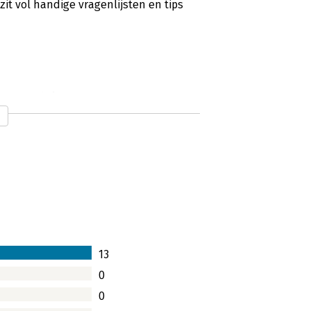
t vol handige vragenlijsten en tips
 en praktisch'
s van veranderende omstandigheden
tie goed mee om kan gaan.
13
erend boek'
0
0
countable Leiderschap van Marco