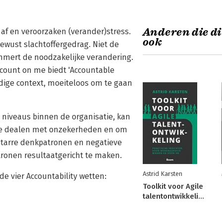
Anderen die di
af en veroorzaken (verander)stress.
ook
ewust slachtoffergedrag. Niet de
mmert de noodzakelijke verandering.
count on me biedt 'Accountable
dige context, moeiteloos om te gaan
le niveaus binnen de organisatie, kan
 te dealen met onzekerheden en om
Starre denkpatronen en negatieve
ronen resultaatgericht te maken.
Astrid Karsten
e vier Accountability wetten:
Toolkit voor Agile
talentontwikkeling