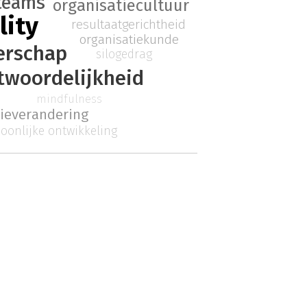
teams
organisatiecultuur
lity
resultaatgerichtheid
organisatiekunde
derschap
silogedrag
twoordelijkheid
mindfulness
tieverandering
oonlijke ontwikkeling