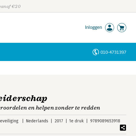
 vanaf €20
Inloggen
010-4731397
Personen
Trefwoorden
eiderschap
roordelen en helpen zonder te redden
veiliging
Nederlands
2017
1e druk
9789089653918