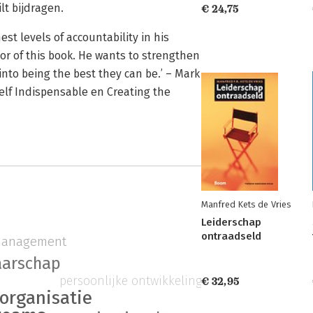
lt bijdragen.
€ 24,75
st levels of accountability in his
hor of this book. He wants to strengthen
into being the best they can be.’ – Mark
lf Indispensable en Creating the
Manfred Kets de Vries
Leiderschap
ontraadseld
management
aarschap
persoonlijke ontwikkeling
€ 32,95
organisatie