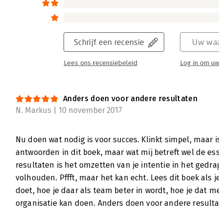
Scheele is een fascinerend boek dat niet ov
Lees verder
Schrijf een recensie
Uw waa
Lees ons recensiebeleid
Log in om uw
Anders doen voor andere resultaten
N. Markus | 10 november 2017
Nu doen wat nodig is voor succes. Klinkt simpel, maar is
antwoorden in dit boek, maar wat mij betreft wel de ess
resultaten is het omzetten van je intentie in het gedra
volhouden. Pffft, maar het kan echt. Lees dit boek als j
doet, hoe je daar als team beter in wordt, hoe je dat 
organisatie kan doen. Anders doen voor andere resulta