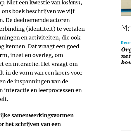
ap. Niet een kwestie van
loslaten
,
n ons boek beschrijven we vijf
en. De deelnemende actoren
Me
rbinding (identiteit) te vertalen
nningen en activiteiten, die ook
Recen
g kennen. Dat vraagt een goed
Org
rm, inzet en overleg, om
net
bo
t en interactie. Het vraagt om
dt in de vorm van een koers voor
en de inspanningen van de
n interactie en leerprocessen en
elf.
elijke samenwerkingsvormen
r het schrijven van een