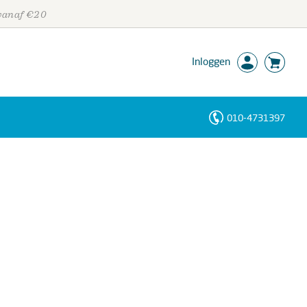
 vanaf €20
Inloggen
010-4731397
Personen
Trefwoorden