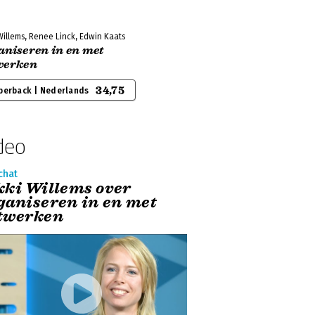
Willems, Renee Linck, Edwin Kaats
aniseren in en met
werken
34,75
perback | Nederlands
deo
chat
kki Willems over
ganiseren in en met
twerken