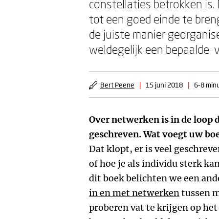
constellaties betrokken is.
tot een goed einde te bren
de juiste manier georgani
weldegelijk een bepaalde v
Bert Peene
|
15 juni 2018
|
6-8 minu
Over netwerken is in de loop d
geschreven. Wat voegt uw boek
Dat klopt, er is veel geschrev
of hoe je als individu sterk k
dit boek belichten we een and
in en met netwerken
tussen m
proberen vat te krijgen op he