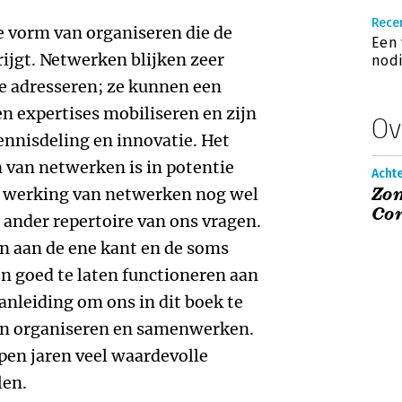
Recen
e vorm van organiseren die de
Een 
rijgt. Netwerken blijken zeer
nod
e adresseren; ze kunnen een
 en expertises mobiliseren en zijn
Ov
ennisdeling en innovatie. Het
van netwerken is in potentie
Acht
Zom
 de werking van netwerken nog wel
Co
 ander repertoire van ons vragen.
n aan de ene kant en de soms
n goed te laten functioneren aan
anleiding om ons in dit boek te
an organiseren en samenwerken.
pen jaren veel waardevolle
len.