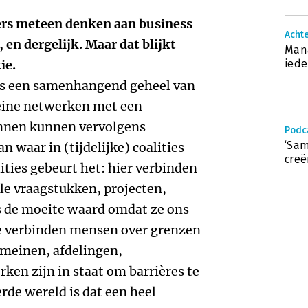
zers meteen denken aan business
Achte
en dergelijk. Maar dat blijkt
Man
ie.
iede
als een samenhangend geheel van
leine netwerken met een
innen kunnen vervolgens
Podc
‘Sa
n waar in (tijdelijke) coalities
creë
ities gebeurt het: hier verbinden
le vraagstukken, projecten,
is de moeite waard omdat ze ons
Ze verbinden mensen over grenzen
omeinen, afdelingen,
en zijn in staat om barrières te
rde wereld is dat een heel