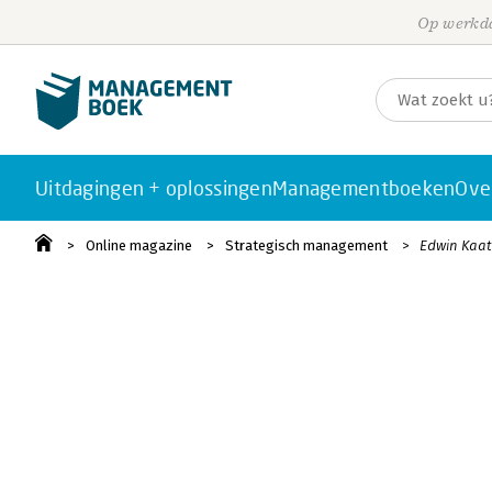
Op werkda
Uitdagingen + oplossingen
Managementboeken
Ove
Online magazine
Strategisch management
Edwin Kaat