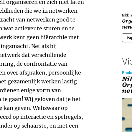
elf organiseren en zich niet laten
eldheden die we in netwerken
Nikki 
racht van netwerken goed te
Org
net
 wat actiever te sturen en te
werk kent geen hiërarchie met
Pa
ingsmacht. Net als bij
etwerk dat verschillende
Vi
rring, de confrontatie van
en over afspraken, persoonlijke
Book
Ni
 het gezamenlijk werken lastig
Or
ne
rdienen enige vorm van
te gaan! Wij geloven dat je het
e kan geven. Weliswaar op
rd op interactie en spelregels,
inder op schaarste, en met een