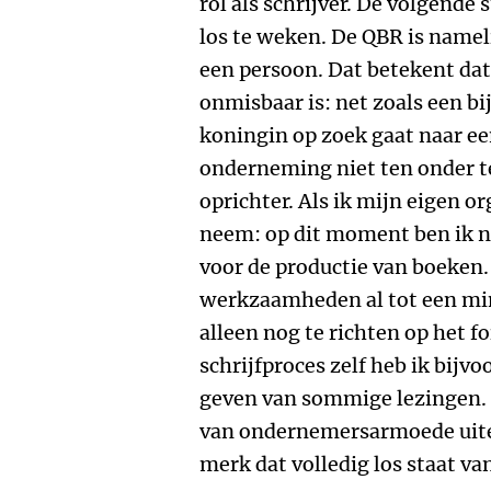
rol als schrijver. De volgende 
los te weken. De QBR is nameli
een persoon. Dat betekent dat
onmisbaar is: net zoals een bi
koningin op zoek gaat naar ee
onderneming niet ten onder te
oprichter. Als ik mijn eigen o
neem: op dit moment ben ik n
voor de productie van boeken.
werkzaamheden al tot een m
alleen nog te richten op het 
schrijfproces zelf heb ik bijvo
geven van sommige lezingen. I
van ondernemersarmoede uitei
merk dat volledig los staat v