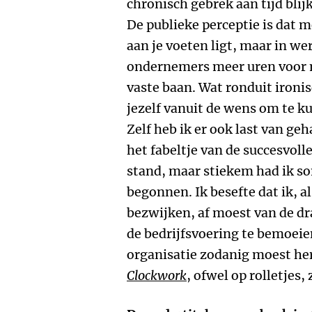
chronisch gebrek aan tijd blij
De publieke perceptie is dat m
aan je voeten ligt, maar in we
ondernemers meer uren voor 
vaste baan. Wat ronduit ironisc
jezelf vanuit de wens om te ku
Zelf heb ik er ook last van ge
het fabeltje van de succesvoll
stand, maar stiekem had ik som
begonnen. Ik besefte dat ik, a
bezwijken, af moest van de d
de bedrijfsvoering te bemoeie
organisatie zodanig moest her
Clockwork
, ofwel op rolletjes,