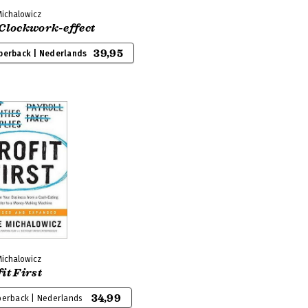
Michalowicz
 Clockwork-effect
39,95
perback | Nederlands
Michalowicz
it First
34,99
perback | Nederlands