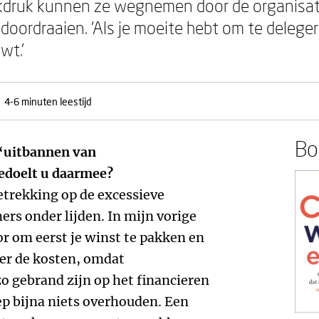
kdruk kunnen ze wegnemen door de organisatie
 doordraaien. ‘Als je moeite hebt om te deleg
wt.’
4-6 minuten leestijd
Boe
t ‘uitbannen van
edoelt u daarmee?
etrekking op de excessieve
rs onder lijden. In mijn vorige
or om eerst je winst te pakken en
ver de kosten, omdat
o gebrand zijn op het financieren
ep bijna niets overhouden. Een