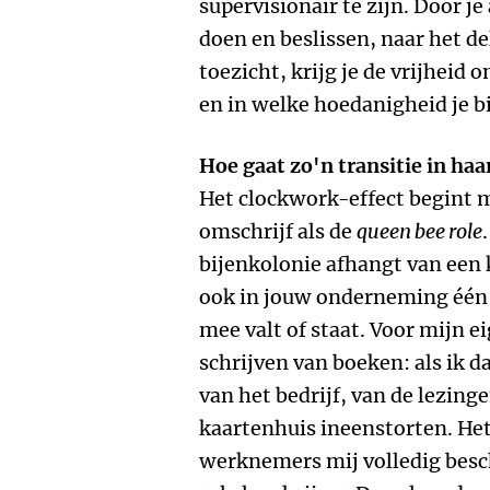
supervisionair te zijn. Door j
doen en beslissen, naar het d
toezicht, krijg je de vrijheid 
en in welke hoedanigheid je bi
Hoe gaat zo'n transitie in ha
Het clockwork-effect begint m
omschrijf als de
queen bee role
bijenkolonie afhangt van een ko
ook in jouw onderneming één c
mee valt of staat. Voor mijn ei
schrijven van boeken: als ik d
van het bedrijf, van de lezing
kaartenhuis ineenstorten. Het 
werknemers mij volledig bes