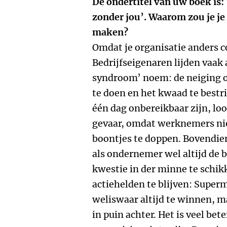
De ondertitel van uw boek is: 
zonder jou’. Waarom zou je je
maken?
Omdat je organisatie anders co
Bedrijfseigenaren lijden vaak
syndroom’ noem: de neiging o
te doen en het kwaad te bestr
één dag onbereikbaar zijn, lo
gevaar, omdat werknemers ni
boontjes te doppen. Bovendien 
als ondernemer wel altijd de 
kwestie in der minne te schikk
actiehelden te blijven: Super
weliswaar altijd te winnen, ma
in puin achter. Het is veel be