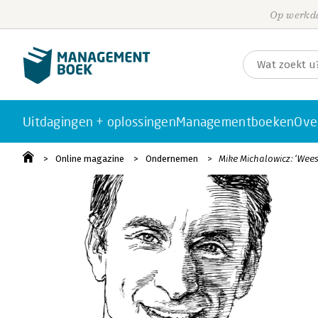
Op werkda
Uitdagingen + oplossingen
Managementboeken
Ove
Online magazine
Ondernemen
Mike Michalowicz: ‘Wees