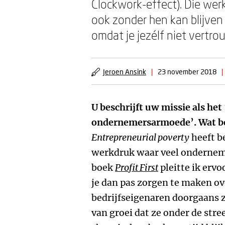
Clockwork-effect). Die wer
ook zonder hen kan blijven
omdat je jezélf niet vertrou
Jeroen Ansink
|
23 november 2018
|
U beschrijft uw missie als he
ondernemersarmoede’. Wat b
Entrepreneurial poverty
heeft b
werkdruk waar veel onderneme
boek
Profit First
pleitte ik ervo
je dan pas zorgen te maken o
bedrijfseigenaren doorgaans z
van groei dat ze onder de stre