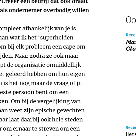
‘Creëer een bedrijf dat ook draait
 als ondernemer overbodig willen
Oo
mpleet afhankelijk van je is.
Recen
 aan wat ik het ‘superhelden-
Ma
m bij elk probleem een cape om
Cl
ijden. Maar zodra ze ook maar
opt de organisatie onmiddellijk
et geleerd hebben om hun eigen
is het nog maar de vraag of jij
beste persoon bent om een
en. Om bij de vergelijking van
man weet zijn epische gevechten
ar laat daarbij ook hele steden
ter om ernaar te streven om een
Recen
Het 