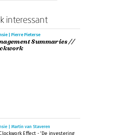
k interessant
sie | Pierre Pieterse
nagement Summaries //
ockwork
sie | Martin van Staveren
Clockwork Effect - 'De investering