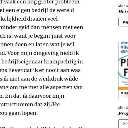
kt vaak een nog groter probleem.
Mike 
et een eigen bedrijf de wereld
Het
rkelijkheid draaien veel
Pa
minder geld dan mensen met een
h is, want je begint juist voor
nnen doen en laten wat je wil.
had. Voor mijn omgeving hield ik
e bedrijfseigenaar krampachtig in
s liever dat ik er nooit aan was
ls ik niet aan de werkdruk wilde
rang om me met alle aspecten van
n. En dat ik daarvoor mijn
structureren dat zij
like
Mike 
 zou gaan lopen.
Prof
Pa