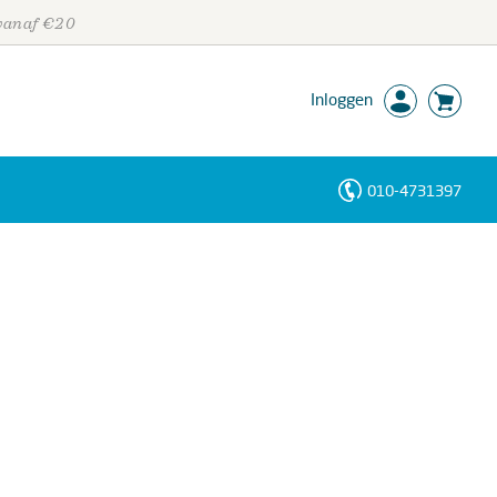
 vanaf €20
Inloggen
010-4731397
Personen
Trefwoorden