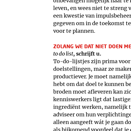
onbevangen mogelijk naar te ki
leven, en wees niet te streng v
een kwestie van impulsbeheers
gegeven om in de toekomst te
voor te plannen.
ZOLANG WE DAT NIET DOEN ME
to do list
, schrijft u.
To-do-lijstjes zijn prima vo
doelstellingen, maar ze make
productiever. Je moet namelij
hebt om dat doel te kunnen b
broden moet afleveren kan zic
kenniswerkers ligt dat lastige
ingrediënt werken, namelijk t
adviseer om hun verplichting
alleen aangeeft wát je gaan d
als bijkomend voordeel dat j