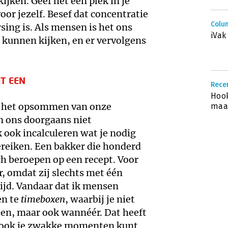
jken. Geef het een plek in je
oor jezelf. Besef dat concentratie
Colum
ing is. Als mensen is het ons
iVak
 kunnen kijken, en er vervolgens
T EEN
Recen
Hook
or het opsommen van onze
maak
n ons doorgaans niet
k ook incalculeren wat je nodig
ereiken. Een bakker die honderd
h beroepen op een recept. Voor
r, omdat zij slechts met één
ijd. Vandaar dat ik mensen
en te
timeboxen
, waarbij je niet
oen, maar ook wannéér.
Dat heeft
e ook je zwakke momenten kunt