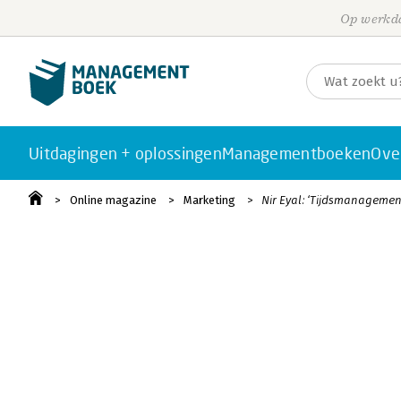
Op werkda
Uitdagingen + oplossingen
Managementboeken
Ove
Online magazine
Marketing
Nir Eyal: ‘Tijdsmanageme