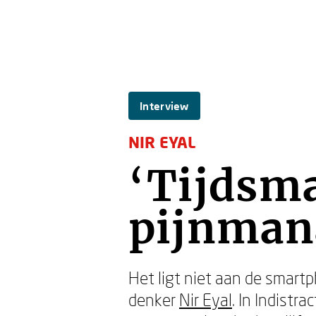
Interview
NIR EYAL
‘Tijdsm
pijnman
Het ligt niet aan de smart
denker
Nir Eyal
. In Indistr