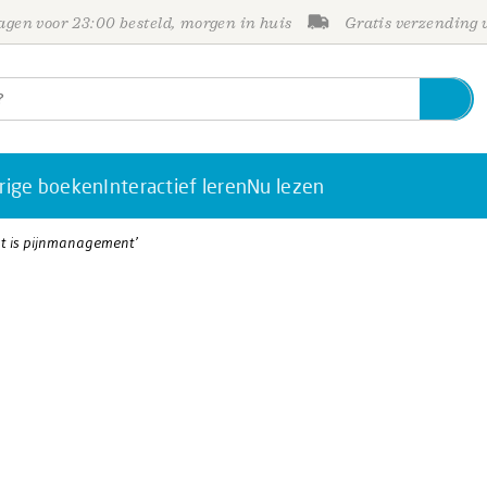
gen voor 23:00 besteld, morgen in huis
Gratis verzending
rige boeken
Interactief leren
Nu lezen
nt is pijnmanagement’