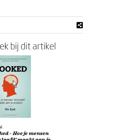
k bij dit artikel
al
ked - Hoe je mensen
slaafd' maakt aan je