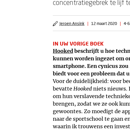
concentratiegebrek te lijf te
Jeroen Ansink
|
12 maart 2020
|
4-6
IN UW VORIGE BOEK
Hooked
beschrijft u hoe tech
kunnen worden ingezet om on
smartphone. Een cynicus zou 
biedt voor een probleem dat u
Voor de duidelijkheid: voor b
bevatte
Hooked
niets nieuws. 
om hun verslavende technieke
brengen, zodat we ze ook ku
gewoontes. Zo moedigt de ap
naar de sportschool te gaan e
waarin ik trouwens een invest