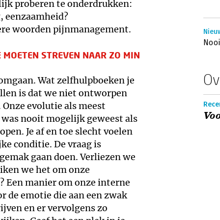
lijk proberen te onderdrukken:
ng, eenzaamheid?
ere woorden pijnmanagement.
Nieu
Nooi
E MOETEN STREVEN NAAR ZO MIN
Ov
 omgaan. Wat zelfhulpboeken je
llen is dat we niet ontworpen
. Onze evolutie als meest
Rece
Vo
e was nooit mogelijk geweest als
lopen. Je af en toe slecht voelen
ke conditie. De vraag is
ngemak gaan doen. Verliezen we
uiken we het om onze
n? Een manier om onze interne
oor de emotie die aan een zwak
jven en er vervolgens zo