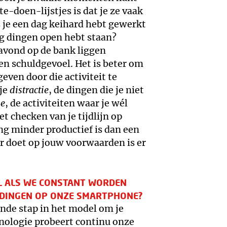
-doen-lijstjes is dat je ze vaak
ls je een dag keihard hebt gewerkt
ig dingen open hebt staan?
e avond op de bank liggen
een schuldgevoel. Het is beter om
even door die activiteit te
 je
distractie
, de dingen die je niet
ie
, de activiteiten waar je wél
et checken van je tijdlijn op
ing minder productief is dan een
r doet op jouw voorwaarden is er
L ALS WE CONSTANT WORDEN
DINGEN OP ONZE SMARTPHONE?
ende stap in het model om je
nologie probeert continu onze