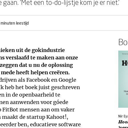
 gaan. ‘Met een to-do-lijstje kom je er niet.’
 minuten leestijd
Boe
nieken uit de gokindustrie
s verslaafd te maken aan onze
zeggen dat u nu de oplossing
 mede heeft helpen creëren.
edrijven als Facebook en Google
Ik heb het boek juist geschreven
n in de openbaarheid te
nnen aanwenden voor góede
p FitBot mensen aan om vaker
n maakt de startup Kahoot!,
Nir Ey
Hoo
eerder ben, educatieve software
'ver