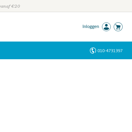
 vanaf €20
Inloggen
010-4731397
Personen
Trefwoorden