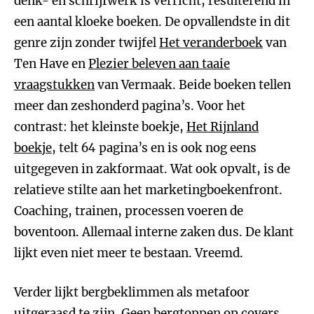
denk- en schrijfwerk is verricht, resulterend in
een aantal kloeke boeken. De opvallendste in dit
genre zijn zonder twijfel
Het veranderboek
van
Ten Have en
Plezier beleven aan taaie
vraagstukken
van Vermaak. Beide boeken tellen
meer dan zeshonderd pagina’s. Voor het
contrast: het kleinste boekje,
Het Rijnland
boekje
, telt 64 pagina’s en is ook nog eens
uitgegeven in zakformaat. Wat ook opvalt, is de
relatieve stilte aan het marketingboekenfront.
Coaching, trainen, processen voeren de
boventoon. Allemaal interne zaken dus. De klant
lijkt even niet meer te bestaan. Vreemd.
Verder lijkt bergbeklimmen als metafoor
uitgeraasd te zijn. Geen bergtoppen op covers,