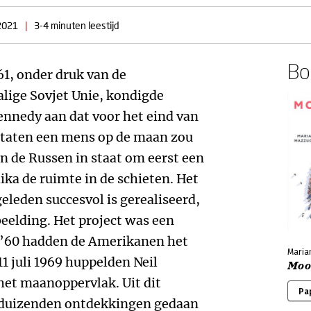
2021
|
3-4 minuten leestijd
Boe
61, onder druk van de
ige Sovjet Unie, kondigde
ennedy aan dat voor het eind van
Staten een mens op de maan zou
en de Russen in staat om eerst een
ika de ruimte in de schieten. Het
geleden succesvol is gerealiseerd,
eelding. Het project was een
n ’60 hadden de Amerikanen het
Maria
11 juli 1969 huppelden Neil
Moo
het maanoppervlak. Uit dit
Pa
ijn duizenden ontdekkingen gedaan