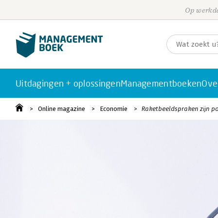
Op werkda
Uitdagingen + oplossingen
Managementboeken
Ove
Online magazine
Economie
Raketbeeldspraken zijn po