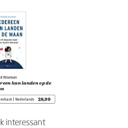
rd Wiseman
ereen kan landen op de
an
28,99
perback | Nederlands
k interessant