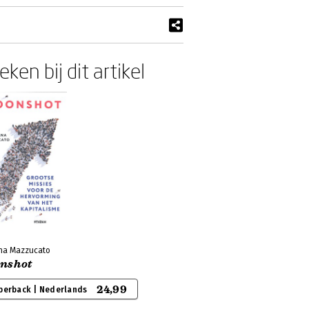
ken bij dit artikel
na Mazzucato
nshot
24,99
perback | Nederlands