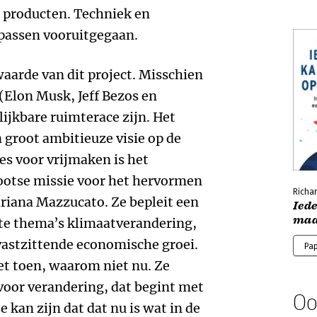
n producten. Techniek en
passen vooruitgegaan.
waarde van dit project. Misschien
 (Elon Musk, Jeff Bezos en
ijkbare ruimterace zijn. Het
groot ambitieuze visie op de
es voor vrijmaken is het
ootse missie voor het hervormen
Richa
riana Mazzucato. Ze bepleit een
Ied
ma
ote thema’s klimaatverandering,
astzittende economische groei.
Pa
t toen, waarom niet nu. Ze
oor verandering, dat begint met
Oo
e kan zijn dat dat nu is wat in de