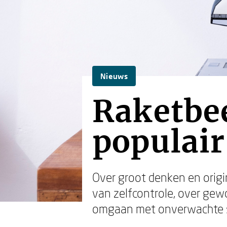
Nieuws
Raketbe
populair
Over groot denken en origin
van zelfcontrole, over gew
omgaan met onverwachte s