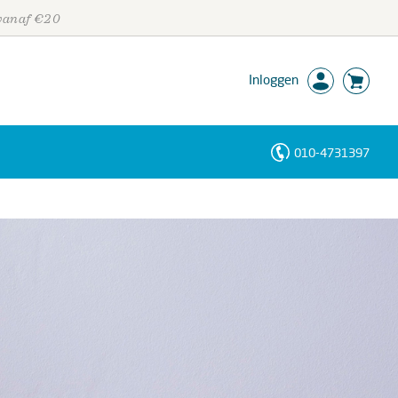
 vanaf €20
Inloggen
010-4731397
Personen
Trefwoorden