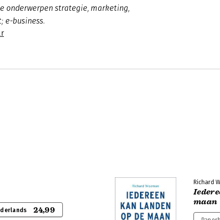
 de onderwerpen strategie, marketing,
t; e-business.
r
o
Richard 
Iedere
maan
24,99
ederlands