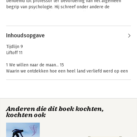
benoemd tot professor ter bevordering van het algemeen 
begrip van psychologie. Hij schreef onder andere de 
internationale bestseller 'Zie jij de gorilla?'.
Andere boeken door Richard
Wiseman
Inhoudsopgave
Tijdlijn 9
Liftoff 11
1 We willen naar de maan... 15
Waarin we ontdekken hoe een heel land verliefd werd op een
missie naar de maan en waarin we ontdekken hoe je de macht
van passie kunt benutten
2 ‘John, het heeft geweldig uitgepakt’ 41
Waarin we kennismaken met de innovatieve technicus die een
Anderen die dit boek kochten,
briljant missieplan bedacht waarmee het project werd gered,
The Luck Factor
kochten ook
en waarin we ontdekken hoe je onwereldse ideeën kunt
bedenken
3 ‘We wisten niet dat het niet kon’ 69
Bekijk alle boeken