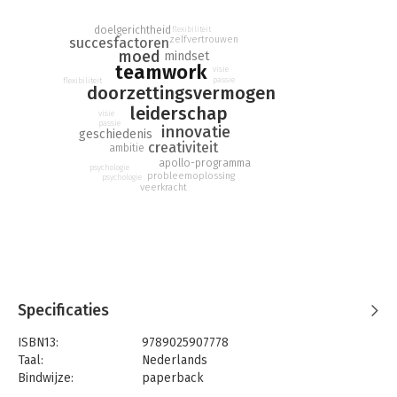
doelgerichtheid
flexibiliteit
zelfvertrouwen
succesfactoren
moed
mindset
teamwork
visie
passie
flexibiliteit
doorzettingsvermogen
leiderschap
visie
passie
innovatie
geschiedenis
creativiteit
ambitie
apollo-programma
psychologie
probleemoplossing
psychologie
veerkracht
Specificaties
ISBN13:
9789025907778
Taal:
Nederlands
Bindwijze:
paperback
Aantal pagina's:
256