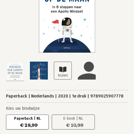
Paperback
Nederlands
2020
1e druk
9789025907778
Kies uw bindwijze
Paperback | NL
E-book | NL
€ 28,99
€ 10,99