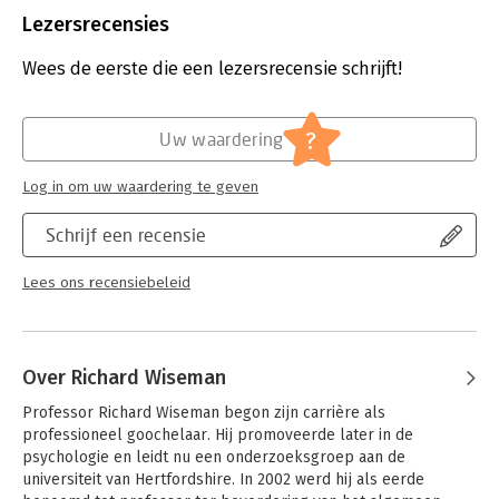
Uitgever:
Ten Have
Lezersrecensies
Druk:
1
Verschijningsdatum:
24-3-2020
Wees de eerste die een lezersrecensie schrijft!
Hoofdrubriek:
Psychologie
?
Uw waardering
Log in om uw waardering te geven
Schrijf een recensie
Lees ons recensiebeleid
Over Richard Wiseman
Professor Richard Wiseman begon zijn carrière als 
professioneel goochelaar. Hij promoveerde later in de 
psychologie en leidt nu een onderzoeksgroep aan de 
universiteit van Hertfordshire. In 2002 werd hij als eerde 