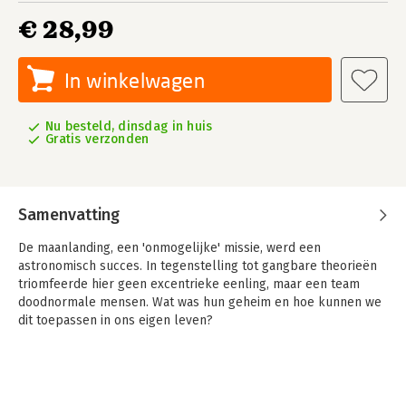
€ 28,99
In winkelwagen
Nu besteld, dinsdag in huis
Gratis verzonden
Samenvatting
De maanlanding, een 'onmogelijke' missie, werd een
astronomisch succes. In tegenstelling tot gangbare theorieën
triomfeerde hier geen excentrieke eenling, maar een team
doodnormale mensen. Wat was hun geheim en hoe kunnen we
dit toepassen in ons eigen leven?
Psycholoog Richard Wiseman verwerkt interviews met de nog
levende teamleden, nieuw psychologisch onderzoek en
praktische technieken. Zijn boek geeft 8 onmisbare lessen
over teamwork, moed, doorzettingsvermogen en creativiteit.