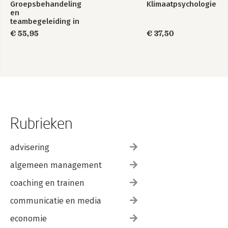
Groepsbehandeling
Klimaatpsychologie
en
teambegeleiding in
de zorg
€ 55,95
€ 37,50
Rubrieken
advisering
algemeen management
coaching en trainen
communicatie en media
economie