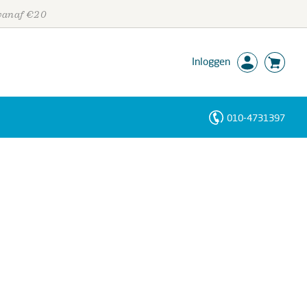
 vanaf €20
Inloggen
010-4731397
Personen
Trefwoorden