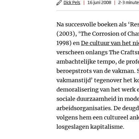
Dick Pels
|
16 juni 2008
|
2-3 minute
Na succesvolle boeken als ‘Res
(2003), ‘The Corrosion of Char
1998) en
De cultuur van het n
verscheen onlangs The Crafts
ambachtelijke tempo, de prof
beroepstrots van de vakman. 
vakmanstijd’ tegenover het k
demoralisering van het werk e
sociale duurzaamheid in mode
arbeidsorganisaties. De deu
volgens hem een cultureel an
losgeslagen kapitalisme.