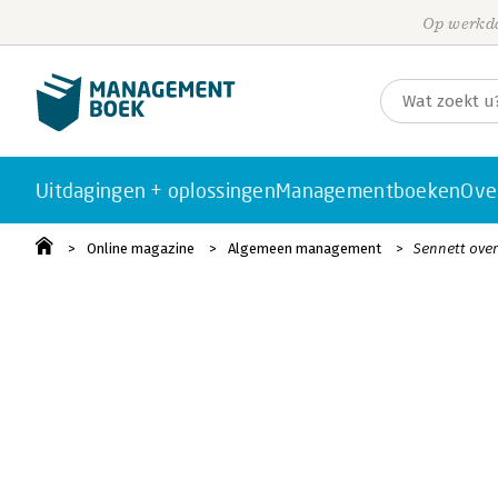
Op werkda
Uitdagingen + oplossingen
Managementboeken
Ove
Online magazine
Algemeen management
Sennett over