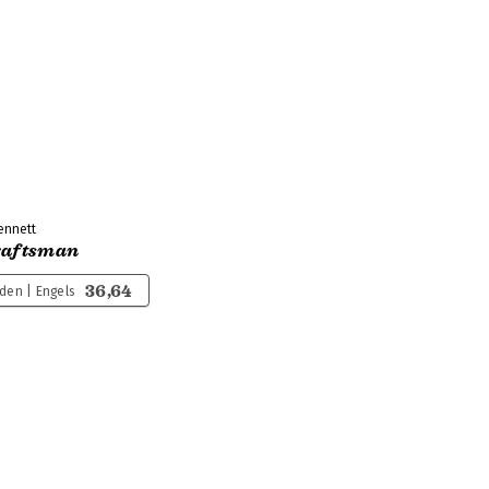
ennett
raftsman
36,64
en | Engels