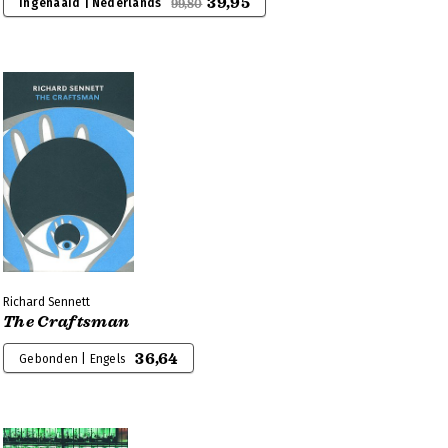
39,95
Ingenaaid | Nederlands
99,80
Richard Sennett
The Craftsman
36,64
Gebonden | Engels