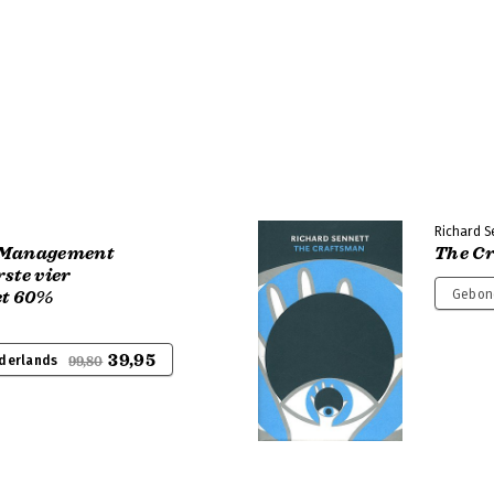
Richard S
 Management
The C
ste vier
t 60%
Gebond
39,95
ederlands
99,80