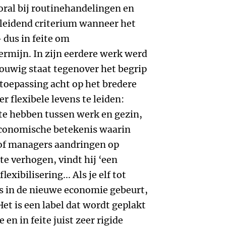
ral bij routinehandelingen en
sleidend criterium wanneer het
 dus in feite om
rmijn. In zijn eerdere werk werd
rouwig staat tegenover het begrip
n toepassing acht op het bredere
flexibele levens te leiden:
te hebben tussen werk en gezin,
-economische betekenis waarin
of managers aandringen op
te verhogen, vindt hij ‘een
exibilisering... Als je elf tot
ls in de nieuwe economie gebeurt,
. Het is een label dat wordt geplakt
en in feite juist zeer rigide