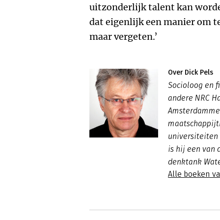
uitzonderlijk talent kan word
dat eigenlijk een manier om t
maar vergeten.’
Over Dick Pels
Socioloog en fi
andere NRC Ha
Amsterdammer 
maatschappijth
universiteite
is hij een van
denktank Wate
Alle boeken va