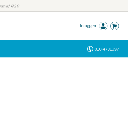
 vanaf €20
Inloggen
010-4731397
Personen
Trefwoorden