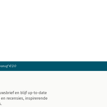
 vanaf €20
uwsbrief en blijf up-to-date
 en recensies, inspirerende
s.