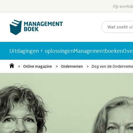
Op werkda
Uitdagingen + oplossingen
Managementboeken
Ove
Online magazine
Ondernemen
Dag van de Onderneme