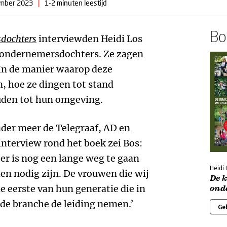
mber 2023
|
1-2 minuten leestijd
Boe
sdochters
interviewden Heidi Los
 ondernemersdochters. Ze zagen
In de manier waarop deze
, hoe ze dingen tot stand
uden tot hun omgeving.
nder meer de Telegraaf, AD en
 interview rond het boek zei Bos:
r er is nog een lange weg te gaan
Heidi 
en nodig zijn. De vrouwen die wij
De 
 eerste van hun generatie die in
ond
e branche de leiding nemen.’
Ge