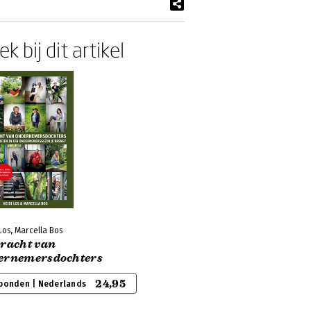
k bij dit artikel
Los, Marcella Bos
kracht van
ernemersdochters
24,95
bonden | Nederlands