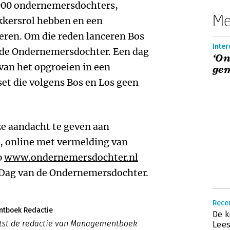
.000 ondernemersdochters,
Me
kkersrol hebben en een
eren. Om die reden lanceren Bos
Inter
n de Ondernemersdochter. Een dag
‘O
d van het opgroeien in een
gem
t die volgens Bos en Los geen
ze aandacht te geven aan
, online met vermelding van
p
www.ondernemersdochter.nl
 Dag van de Ondernemersdochter.
Recen
tboek Redactie
De k
atst de redactie van Managementboek
Lees