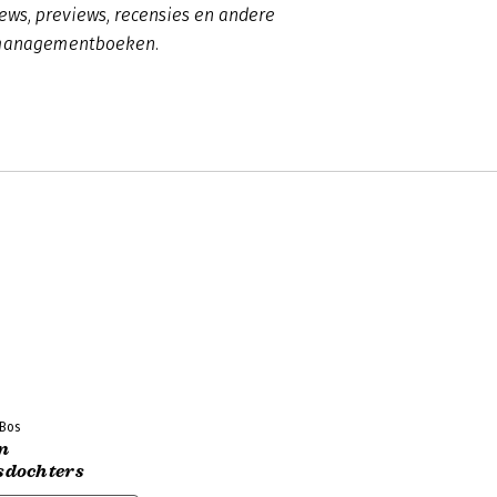
ews, previews, recensies en andere
 managementboeken.
 Bos
n
dochters