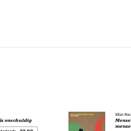
Xillan Ma
is onschuldig
Mensen
mense