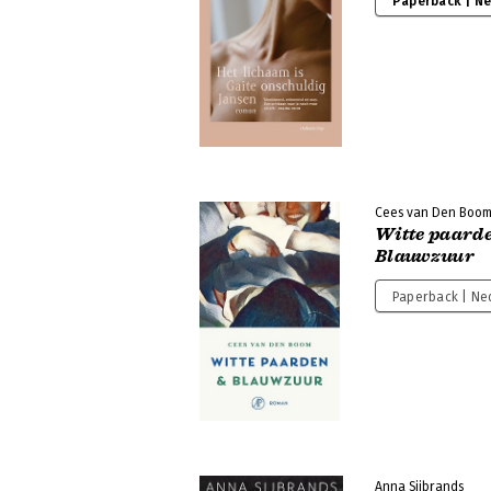
Paperback | N
Cees van Den Boo
Witte paard
Blauwzuur
Paperback | Ne
Anna Sijbrands