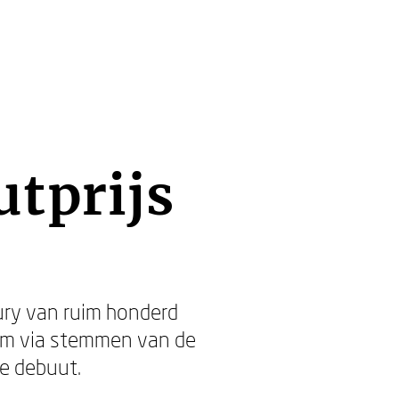
utprijs
ury van ruim honderd
kwam via stemmen van de
e debuut.