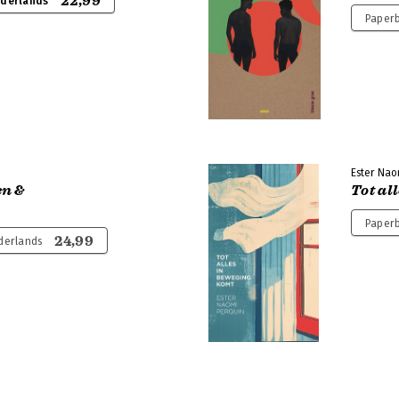
22,99
ederlands
Paperb
m
Ester Nao
en &
Tot al
Paperb
24,99
derlands