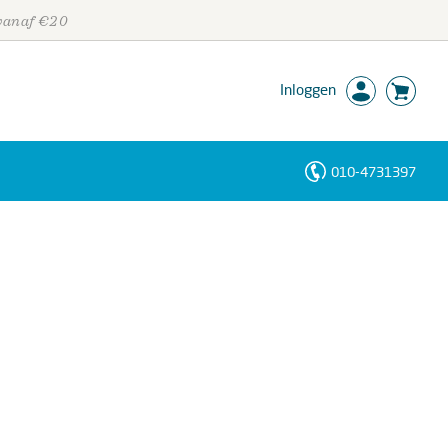
 vanaf €20
Inloggen
010-4731397
Personen
Trefwoorden