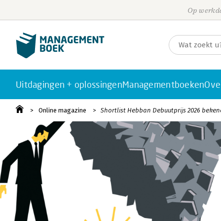
Op werkda
Uitdagingen + oplossingen
Managementboeken
Ove
Online magazine
Shortlist Hebban Debuutprijs 2026 beken