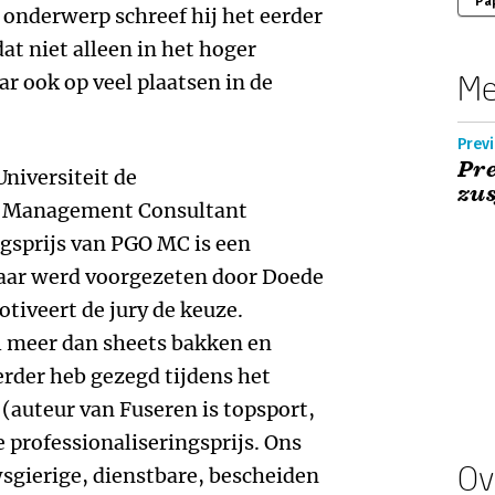
Pa
 onderwerp schreef hij het eerder
t niet alleen in het hoger
Me
r ook op veel plaatsen in de
Previ
Pre
Universiteit de
zu
GO Management Consultant
ngsprijs van PGO MC is een
t jaar werd voorgezeten door Doede
tiveert de jury de keuze.
el meer dan sheets bakken en
eerder heb gezegd tijdens het
 (auteur van Fuseren is topsport,
e professionaliseringsprijs. Ons
Ov
sgierige, dienstbare, bescheiden