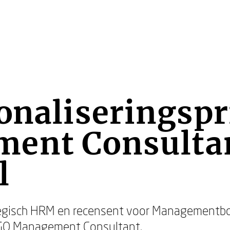
onaliseringspr
ent Consultan
l
ategisch HRM en recensent voor Managementbo
 PGO Management Consultant.