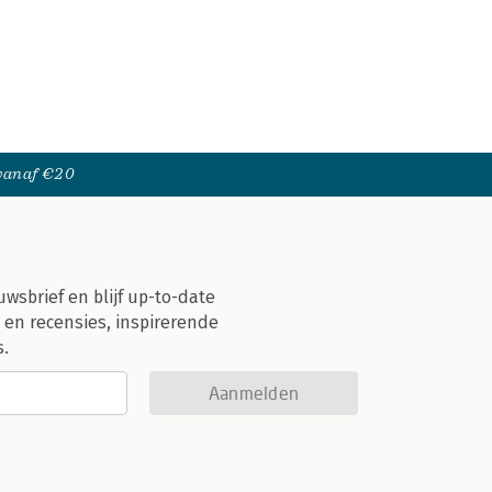
 vanaf €20
uwsbrief en blijf up-to-date
 en recensies, inspirerende
s.
Aanmelden