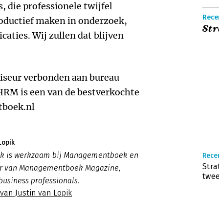
, die professionele twijfel
Rece
oductief maken in onderzoek,
St
caties. Wij zullen dat blijven
dviseur verbonden aan bureau
 HRM is een van de bestverkochte
boek.nl
Lopik
pik is werkzaam bij Managementboek en
Rece
Stra
ur van Managementboek Magazine,
twe
business professionals.
 van Justin van Lopik