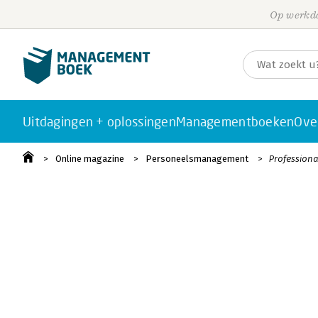
Op werkda
Uitdagingen + oplossingen
Managementboeken
Ove
Online magazine
Personeelsmanagement
Professiona