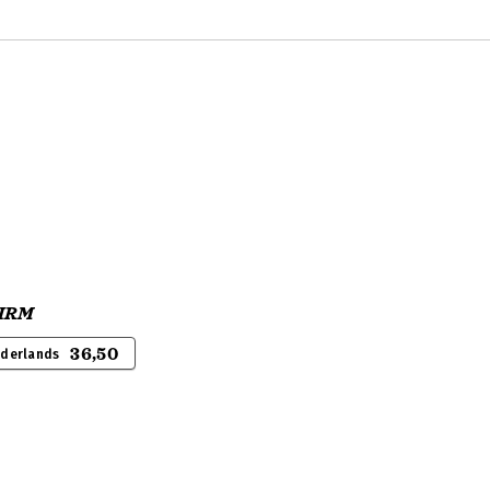
 HRM
36,50
ederlands