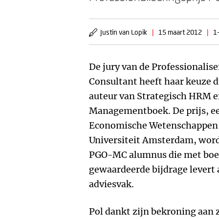
Justin van Lopik
|
15 maart 2012
|
1
De jury van de Professionali
Consultant heeft haar keuze di
auteur van Strategisch HRM e
Managementboek. De prijs, een 
Economische Wetenschappen e
Universiteit Amsterdam, wordt
PGO-MC alumnus die met boek
gewaardeerde bijdrage levert 
adviesvak.
Pol dankt zijn bekroning aan z