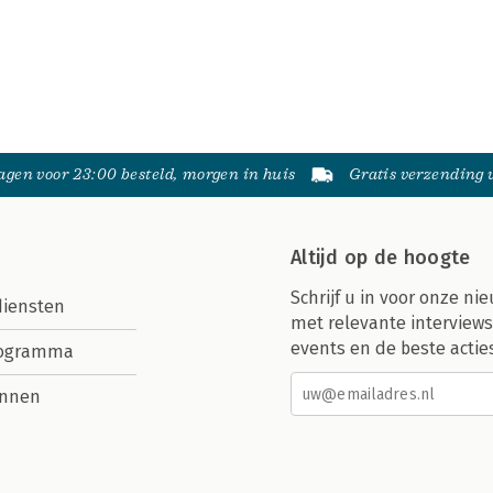
gen voor 23:00 besteld, morgen in huis
Gratis verzending
Altijd op de hoogte
Schrijf u in voor onze nie
diensten
met relevante interviews
events en de beste actie
rogramma
nnen