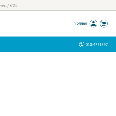
 vanaf €20
Inloggen
010-4731397
Personen
Trefwoorden