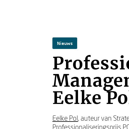
Nieuws
Professi
Managem
Eelke Po
Eelke Pol
, auteur van Str
Professionaliseringsprijs