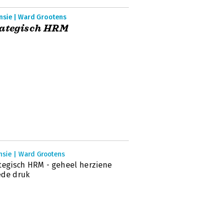
nsie | Ward Grootens
rategisch HRM
nsie | Ward Grootens
tegisch HRM - geheel herziene
ede druk