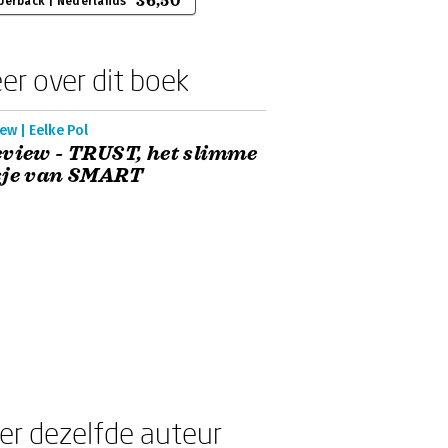
36,50
perback | Nederlands
er over dit boek
ew | Eelke Pol
view - TRUST, het slimme
sje van SMART
er dezelfde auteur