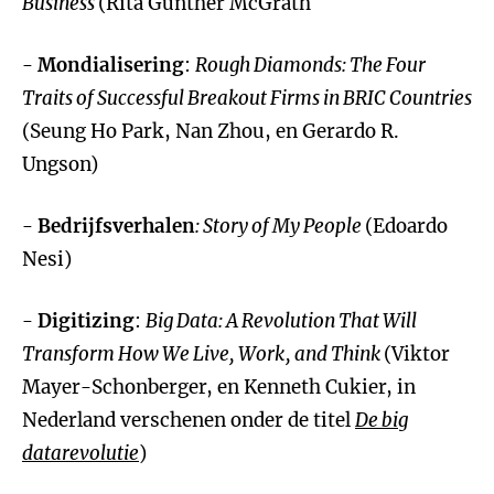
Business
(Rita Gunther McGrath
-
Mondialisering
:
Rough Diamonds: The Four
Traits of Successful Breakout Firms in BRIC Countries
(Seung Ho Park, Nan Zhou, en Gerardo R.
Ungson)
-
Bedrijfsverhalen
: Story of My People
(Edoardo
Nesi)
-
Digitizing
:
Big Data: A Revolution That Will
Transform How We Live, Work, and Think
(Viktor
Mayer-Schonberger, en Kenneth Cukier, in
Nederland verschenen onder de titel
De big
datarevolutie
)