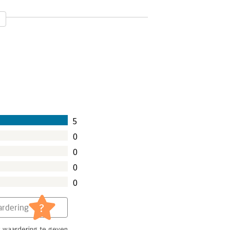
 wat is het eigenlijk, wat is er
om burgers te beschermen tegen
Mayer-Schönberger (hoogleraar aan het
 (journalist bij The Economist)
 data-explosie al onze vragen gaat
5
0
0
0
0
?
rdering
 waardering te geven