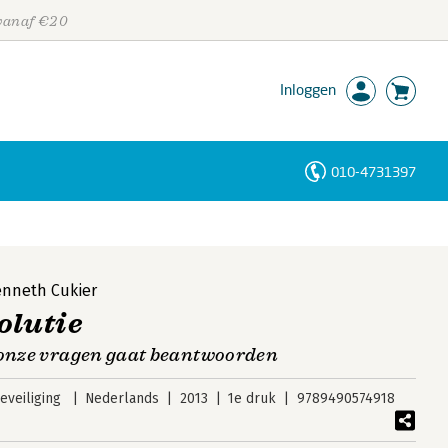
 vanaf €20
Inloggen
010-4731397
Personen
Trefwoorden
enneth Cukier
olutie
 onze vragen gaat beantwoorden
veiliging
Nederlands
2013
1e druk
9789490574918