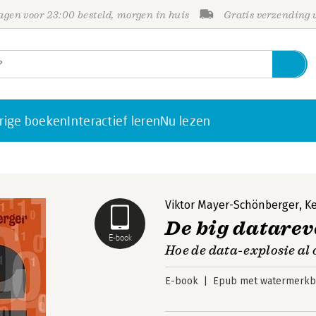
gen voor 23:00 besteld, morgen in huis
Gratis verzending
rige boeken
Interactief leren
Nu lezen
Viktor Mayer-Schönberger
,
K
De big datarev
E-book
Hoe de data-explosie al
E-book
Epub met watermerkbe