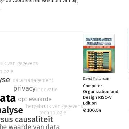
ngs de voordelen en valkuilen van big
l
uik van gegevens
ologie
yse
David Patterson
datamanagement
Computer
privacy
innovatie
Organization and
data
Design RISC-V
optiewaarde
Edition
hergebruik van gegevens
nalyse
€ 106,54
technologie
rsus causaliteit
he waarde van data