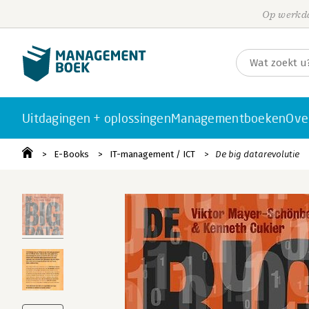
Op werkda
Uitdagingen + oplossingen
Managementboeken
Ove
E-Books
IT-management / ICT
De big datarevolutie