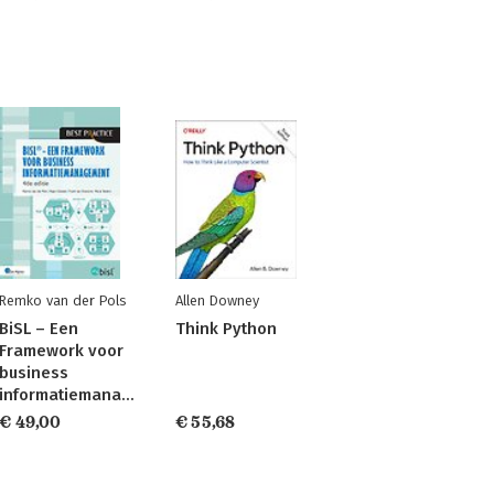
Remko van der Pols
Allen Downey
BiSL – Een
Think Python
Framework voor
business
informatiemanagement
€ 49,00
€ 55,68