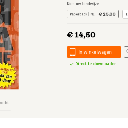
Kies uw bindwijze
€ 25,00
Paperback | NL
E
€ 14,50
In winkelwagen
Direct te downloaden
kocht