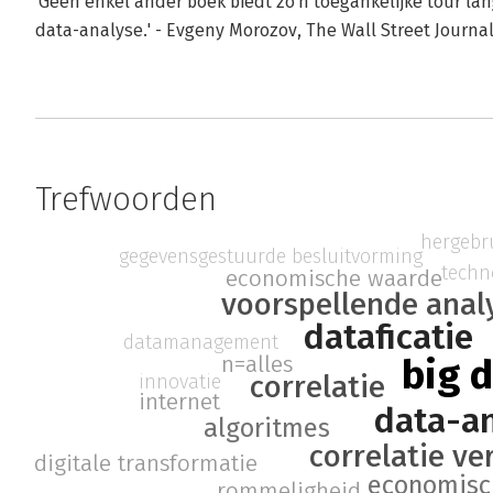
'Geen enkel ander boek biedt zo'n toegankelijke tour la
data-analyse.' - Evgeny Morozov, The Wall Street Journa
Trefwoorden
hergebr
gegevensgestuurde besluitvorming
techn
economische waarde
voorspellende anal
dataficatie
datamanagement
n=alles
big 
correlatie
innovatie
internet
data-a
algoritmes
correlatie ve
digitale transformatie
economisc
rommeligheid