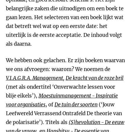
belangrijke zaken die uitnodigen om een boek te
gaan lezen. Het selecteren van een boek lijkt wat
dat betreft wel wat op een eerste date: het
uiterlijk is de eerste acceptatie. De inhoud volgt
als daarna.
We hebben ook gelachen. Er zijn boeken waarvan
we ons afvroegen: waarom? We noemen de
V.I.A.G.R.A. Management
,
De kracht van de roze bril
(met als ondertitel ‘Onverwachte lessen voor
blije eikels’),
Moestuinmanagement - Inspiratie
voor organisaties
, of
De tuin der soorten
(‘Jouw
Leefwereld Verrassend Ontrafeld De theorie van
de polarisatie’). Titels als
(S)hevolution - De eeuw
van de vrouw
, en
Honshitsu - De essentie van