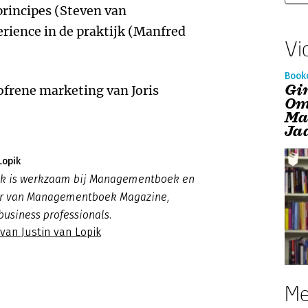
principes (Steven van
rience in de praktijk (Manfred
Vi
Book
Gi
ofrene marketing van Joris
Om
Ma
Ja
Lopik
pik is werkzaam bij Managementboek en
ur van Managementboek Magazine,
business professionals.
 van Justin van Lopik
Me