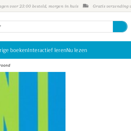
gen voor 23:00 besteld, morgen in huis
Gratis verzending
rige boeken
Interactief leren
Nu lezen
kroond