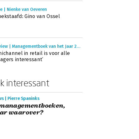
ie | Nienke van Oeveren
ekstaafd: Gino van Ossel
Interview | Managementboek van het Jaar 2015
ichannel in retail is voor alle
gers interessant’
k interessant
s | Pierre Spaninks
 managementboeken,
ar waarover?