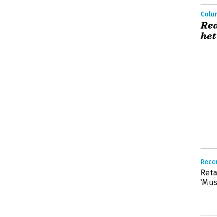
Colum
Red
het
Recen
Reta
'Mus