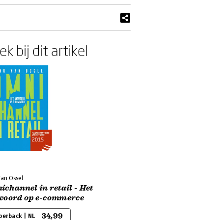
k bij dit artikel
Van Ossel
channel in retail - Het
woord op e-commerce
34,99
perback | NL