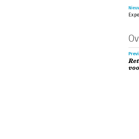
Nieuw
Expe
Ov
Previ
Ret
voo