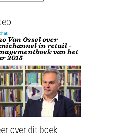
deo
chat
no Van Ossel over
nichannel in retail -
nagementboek van het
ar 2015
er over dit boek