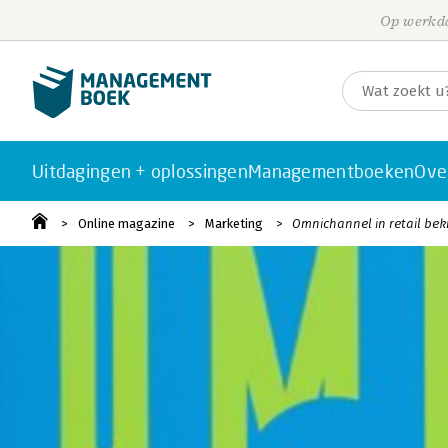
Op werkda
Uitdagingen + oplossingen
Managementboeken
Ove
Online magazine
Marketing
Omnichannel in retail be