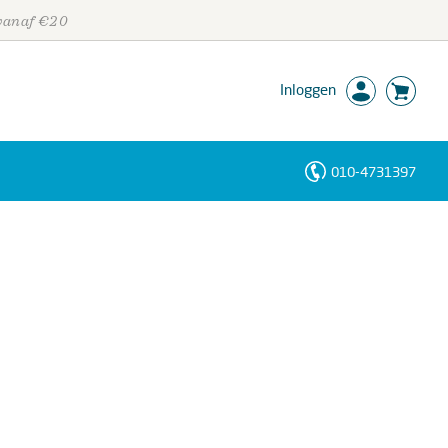
 vanaf €20
Inloggen
010-4731397
Personen
Trefwoorden