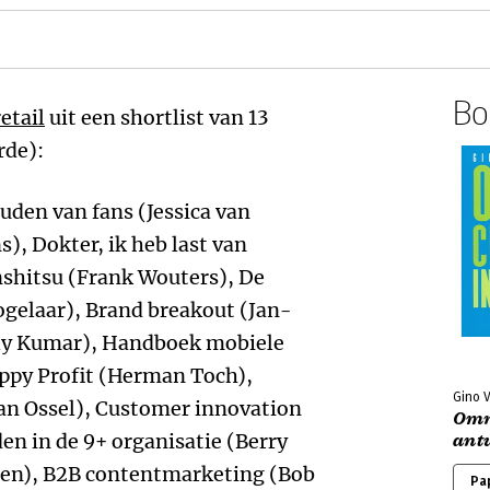
Boe
etail
uit een shortlist van 13
rde):
uden van fans (Jessica van
 Dokter, ik heb last van
shitsu (Frank Wouters), De
ogelaar), Brand breakout (Jan-
ly Kumar), Handboek mobiele
appy Profit (Herman Toch),
Gino 
van Ossel), Customer innovation
Omni
n in de 9+ organisatie (Berry
ant
ten), B2B contentmarketing (Bob
Pa