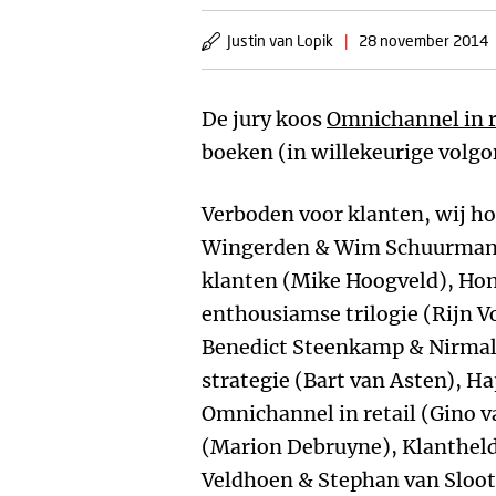
Justin van Lopik
|
28 november 2014
De jury koos
Omnichannel in r
boeken (in willekeurige volgo
Verboden voor klanten, wij ho
Wingerden & Wim Schuurmans),
klanten (Mike Hoogveld), Hon
enthousiamse trilogie (Rijn V
Benedict Steenkamp & Nirma
strategie (Bart van Asten), H
Omnichannel in retail (Gino 
(Marion Debruyne), Klanthelde
Veldhoen & Stephan van Sloo