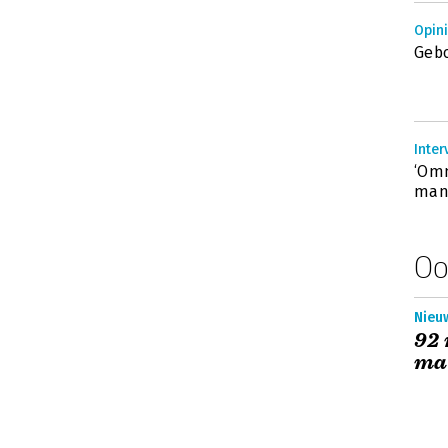
Opin
Gebo
‘Omn
mana
Oo
Nieuw
92
ma