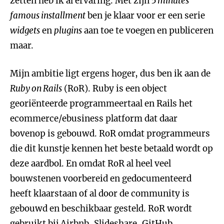
zetten heb ik al ervaring. Met zijn
5 minutes
famous installment
ben je klaar voor er een serie
widgets
en
plugins
aan toe te voegen en publiceren
maar.
Mijn ambitie ligt ergens hoger, dus ben ik aan de
Ruby on Rails
(RoR). Ruby is een object
georiënteerde programmeertaal en Rails het
ecommerce/ebusiness platform dat daar
bovenop is gebouwd. RoR omdat programmeurs
die dit kunstje kennen het beste betaald wordt op
deze aardbol. En omdat RoR al heel veel
bouwstenen voorbereid en gedocumenteerd
heeft klaarstaan of al door de community is
gebouwd en beschikbaar gesteld. RoR wordt
gebruikt bij Airbnb, Slideshare, GitHub,