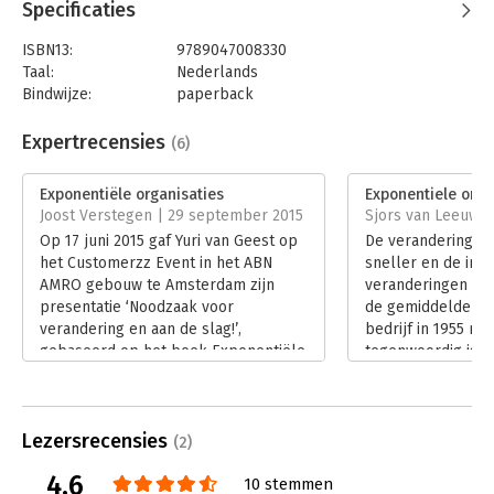
Specificaties
ISBN13:
9789047008330
Taal:
Nederlands
Bindwijze:
paperback
Aantal pagina's:
352
Uitgever:
Business Contact
Expertrecensies
(6)
Druk:
1
Verschijningsdatum:
3-9-2015
Exponentiële organisaties
Exponentiele orga
Joost Verstegen | 29 september 2015
Sjors van Leeuwen 
Hoofdrubriek:
Organisatiekunde
Op 17 juni 2015 gaf Yuri van Geest op
De veranderingen
het Customerzz Event in het ABN
sneller en de imp
AMRO gebouw te Amsterdam zijn
veranderingen is 
presentatie ‘Noodzaak voor
de gemiddelde le
verandering en aan de slag!’,
bedrijf in 1955 nog
gebaseerd op het boek Exponentiële
tegenwoordig is da
Organisaties. Door de enorme passie
Ook wordt de lev
waarmee Yuri van Geest sprak,
producten steeds 
overtuigde hij mij dat we aan de
afgelopen jaren zi
Lezersrecensies
vooravond staan van een
hun omzet en win
(2)
onvoorstelbaar tijdperk. De
afhankelijk gewo
4.6
10 stemmen
boodschap die hij verkondigde was
die in de laatste vi