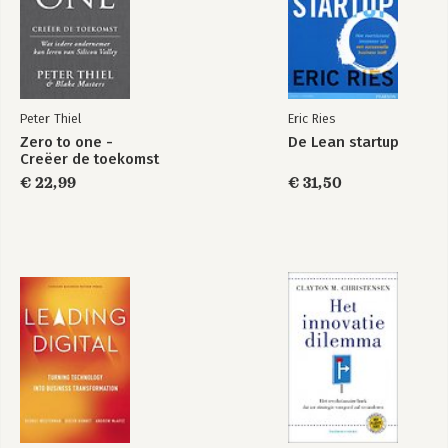
Bijlage A: Wat is jouw exponentiële sector
Bijlage B: Bronnen en verdere inspiratie
Over de auteurs
Dankwoord
Register
Peter Thiel
Eric Ries
Zero to one -
De Lean startup
Creëer de toekomst
€ 22,99
€ 31,50