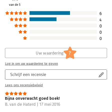
duidelijk: Organisaties moeten zich
gelanceerd.
van de 5
anders organiseren in deze
Lees verder
snelveranderende tijd. Doen ze dat
6
niet, dan zullen ze het niet overleven.
4
Lees verder
0
0
0
?
Uw waardering
Log in om uw waardering te geven
Schrijf een recensie
Lees ons recensiebeleid
Bijna onverwacht goed boek!
B. van de Haterd | 17 mei 2016