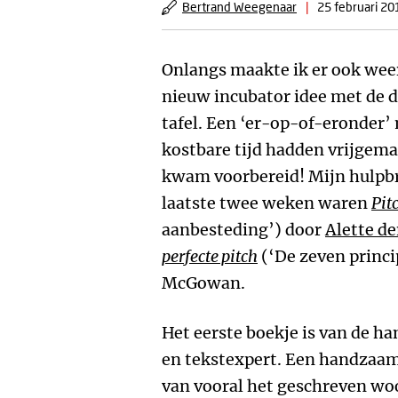
Bertrand Weegenaar
|
25 februari 20
Onlangs maakte ik er ook weer
nieuw incubator idee met de 
tafel. Een ‘er-op-of-eronder’
kostbare tijd hadden vrijgema
kwam voorbereid! Mijn hulpbr
laatste twee weken waren
Pit
aanbesteding’) door
Alette de
perfecte pitch
(‘De zeven princi
McGowan.
Het eerste boekje is van de h
en tekstexpert. Een handzaam
van vooral het geschreven wo