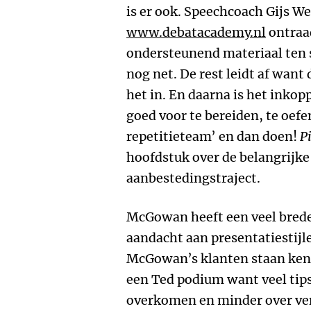
is er ook. Speechcoach Gijs W
www.debatacademy.nl
ontraa
ondersteunend materiaal ten s
nog net. De rest leidt af want
het in. En daarna is het inkop
goed voor te bereiden, te oef
repetitieteam’ en dan doen!
Pi
hoofdstuk over de belangrijk
aanbestedingstraject.
McGowan heeft een veel brede
aandacht aan presentatiestij
McGowan’s klanten staan kenn
een Ted podium want veel tip
overkomen en minder over ver