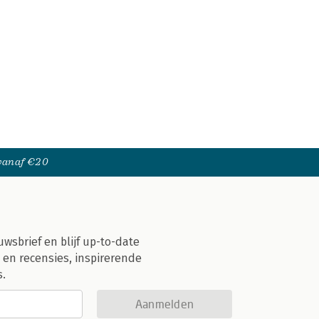
 vanaf €20
uwsbrief en blijf up-to-date
 en recensies, inspirerende
s.
Aanmelden