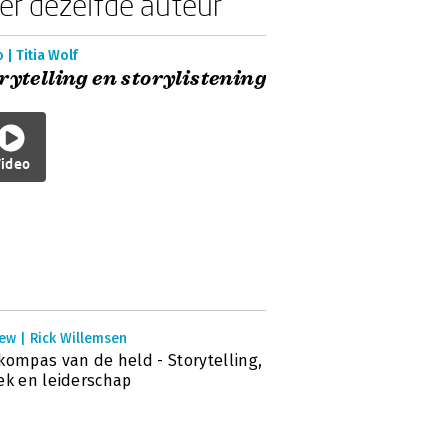
er dezelfde auteur
 | Titia Wolf
rytelling en storylistening
ideo
ew | Rick Willemsen
kompas van de held - Storytelling,
ek en leiderschap