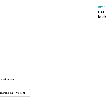
Rece
Het 
leid
ick Willemsen
23,99
ederlands