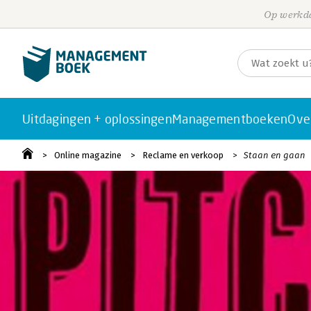
Op werkda
Uitdagingen + oplossingen
Managementboeken
Ove
Online magazine
Reclame en verkoop
Staan en gaan