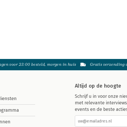
gen voor 23:00 besteld, morgen in huis
Gratis verzending
Altijd op de hoogte
Schrijf u in voor onze nie
diensten
met relevante interviews
events en de beste actie
rogramma
nnen