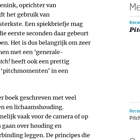
Me
eenink, oprichter van
dt het gebruik van
Rece
terkste. Een spiekbriefje mag
Pit
 die eerste seconden daar gebeurt
pen. Het is dus belangrijk om zeer
enen met een ‘generale-
tch!
heeft ook een prettig
e ‘pitchmomenten’ in een
r boek geschreven met veel
len en lichaamshouding.
Recen
elijk vaak voor de camera of op
Pitc
s gaan over houding en
binding leggen. De principes die