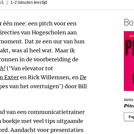
15
|
1-2 minuten leestijd
Boe
 één mee: een pitch voor een
directies van Hogescholen aan
 moment. Dat ze een uur van hun
akt, was al heel wat. Maar ik
onnen in de voorbereiding de
ch!
(‘Van elevator tot
n Exter
en Rick Willemsen, en
De
pes van het overtuigen’) door Bill
Alette
Pitc
and van een communicatietrainer
Pa
 boekje met veel tips uitgaande
ord. Aandacht voor presentaties