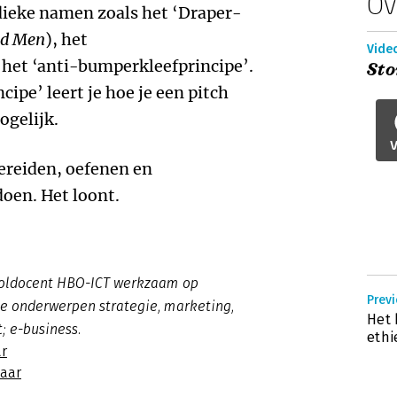
Ov
ieke namen zoals het ‘Draper-
d Men
), het
Video
 het ‘anti-bumperkleefprincipe’.
Sto
cipe’ leert je hoe je een pitch
ogelijk.
V
ereiden, oefenen en
oen. Het loont.
ooldocent HBO-ICT werkzaam op
Previ
 de onderwerpen strategie, marketing,
Het 
t; e-business.
ethi
r
naar