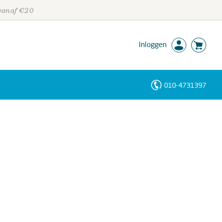
 vanaf €20
Inloggen
010-4731397
Personen
Trefwoorden