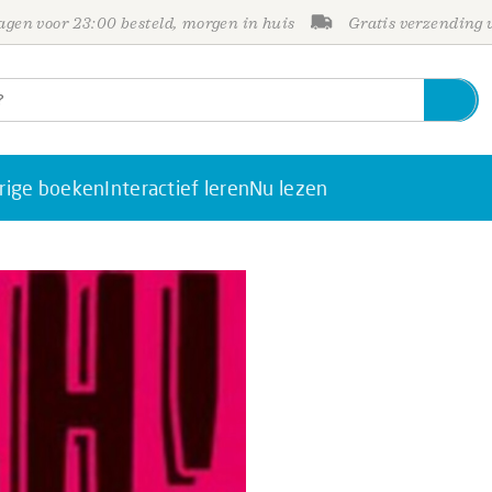
gen voor 23:00 besteld, morgen in huis
Gratis verzending
rige boeken
Interactief leren
Nu lezen