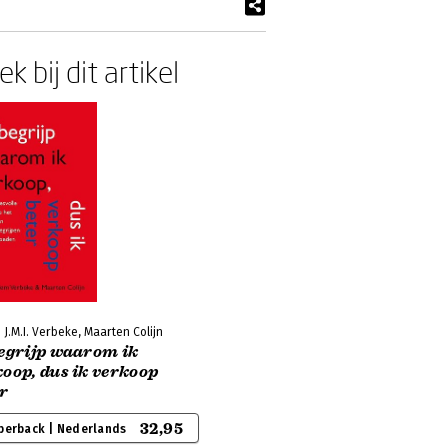
k bij dit artikel
 J.M.I. Verbeke, Maarten Colijn
begrijp waarom ik
oop, dus ik verkoop
er
32,95
perback | Nederlands