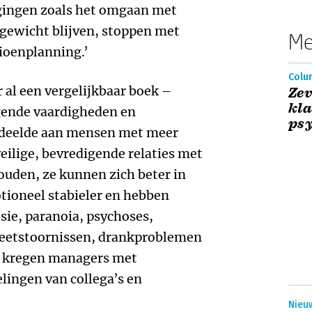
agingen zoals het omgaan met
p gewicht blijven, stoppen met
Me
sioenplanning.’
Colu
 al een vergelijkbaar boek –
Zev
kla
gende vaardigheden en
psy
deelde aan mensen met meer
 veilige, bevredigende relaties met
uden, ze kunnen zich beter in
tioneel stabieler en hebben
sie, paranoia, psychoses,
 eetstoornissen, drankproblemen
n kregen managers met
lingen van collega’s en
Nieuw