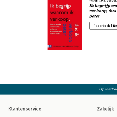
Willem J.M.I. Verbe
Ik begrijp w
verkoop, dus
beter
Paperback | N
Op werkda
Klantenservice
Zakelijk