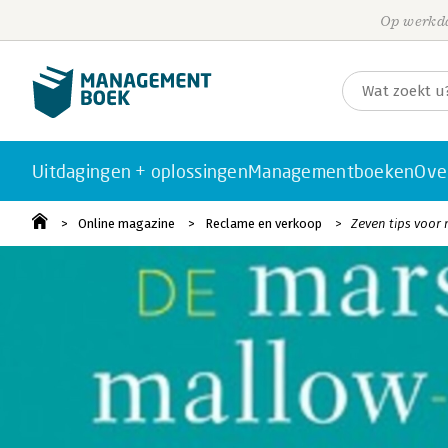
Op werkda
Uitdagingen + oplossingen
Managementboeken
Ove
Online magazine
Reclame en verkoop
Zeven tips voor 