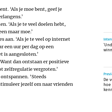
bent. ‘Als je moe bent, geef je
erlangens.’
n. ‘Als je te veel doelen hebt,
leen maar moe.’
 aan. ‘Als je te veel op internet
Inter
‘Und
aar een uur per dag op een
winn
t is aangesloten.’
 ‘Want dan ontstaan er positieve
t zelfregulatie vergroten.’
Previ
e ontspannen. ‘Steeds
De v
stimuleer jezelf om naar vrienden
hoe 
kenn
’