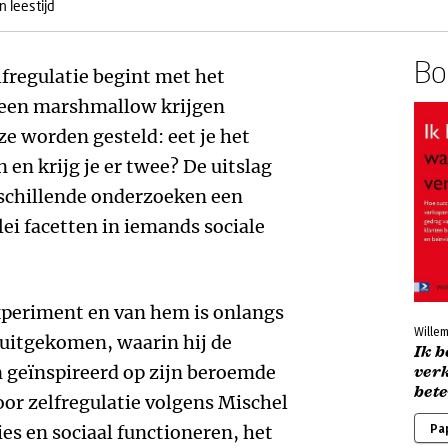
 leestijd
Boe
elfregulatie begint met het
 een marshmallow krijgen
e worden gesteld: eet je het
 en krijg je er twee? De uitslag
rschillende onderzoeken een
ei facetten in iemands sociale
xperiment en van hem is onlangs
Willem
uitgekomen, waarin hij de
Ik 
n geïnspireerd op zijn beroemde
verk
bet
or zelfregulatie volgens Mischel
es en sociaal functioneren, het
Pa