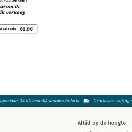
ke, Maarten Colijn
aarom ik
 ik verkoop
32,95
ederlands
gen voor 23:00 besteld, morgen in huis
Gratis verzending
Altijd op de hoogte