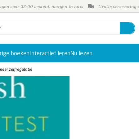
gen voor 23:00 besteld, morgen in huis
Gratis verzending
rige boeken
Interactief leren
Nu lezen
meer zelfregulatie