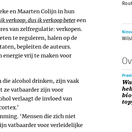
Rout
ke en Maarten Colijn in hun
ik verkoop, dus ik verkoop beter
een
res van zelfregulatie: verkopen.
Nieuw
eten te reguleren, halen op de
Wils
taten, bepleiten de auteurs.
m energie vrij te maken voor
Ov
Previ
 die alcohol drinken, zijn vaak
Waa
heb
t ze vatbaarder zijn voor
bio
cohol verlaagt de invloed van
to
cortex.’
mming. ‘Mensen die zich niet
ijn vatbaarder voor verleidelijke