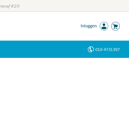
 vanaf €20
Inloggen
010-4731397
Personen
Trefwoorden