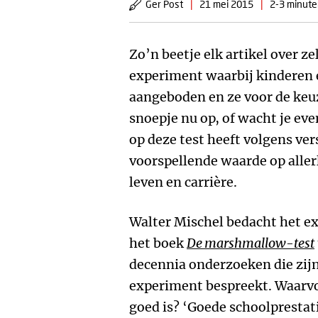
Ger Post
|
21 mei 2015
|
2-3 minuten
Zo’n beetje elk artikel over z
experiment waarbij kinderen
aangeboden en ze voor de keuz
snoepje nu op, of wacht je even
op deze test heeft volgens ve
voorspellende waarde op allerl
leven en carrière.
Walter Mischel bedacht het e
het boek
De marshmallow-test
decennia onderzoeken die zij
experiment bespreekt. Waarvo
goed is? ‘Goede schoolprestati