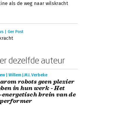
ine als de weg naar wilskracht
s | Ger Post
kracht
er dezelfde auteur
ew | Willem J.M.I. Verbeke
rom robots geen plezier
ben in hun werk - Het
-energetisch brein van de
pperformer