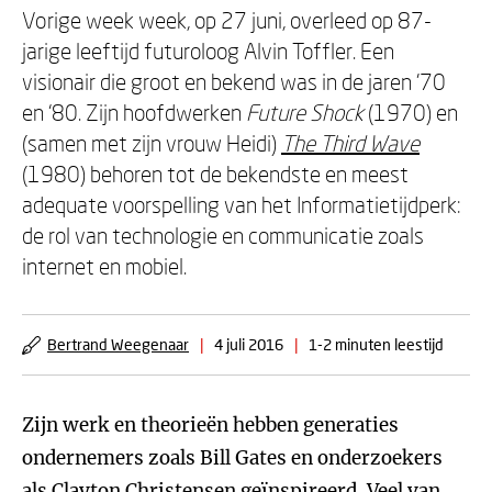
Vorige week week, op 27 juni, overleed op 87-
jarige leeftijd futuroloog Alvin Toffler. Een
visionair die groot en bekend was in de jaren ’70
en ‘80. Zijn hoofdwerken
Future Shock
(1970) en
(samen met zijn vrouw Heidi)
The Third Wave
(1980) behoren tot de bekendste en meest
adequate voorspelling van het Informatietijdperk:
de rol van technologie en communicatie zoals
internet en mobiel.
Bertrand Weegenaar
|
4 juli 2016
|
1-2 minuten leestijd
Zijn werk en theorieën hebben generaties
ondernemers zoals Bill Gates en onderzoekers
als Clayton Christensen geïnspireerd. Veel van