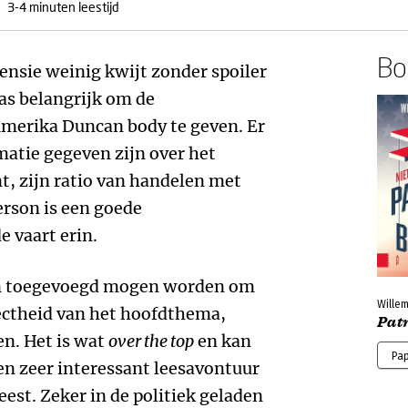
3-4 minuten leestijd
Boe
ecensie weinig kwijt zonder spoiler
was belangrijk om de
merika Duncan body te geven. Er
rmatie gegeven zijn over het
t, zijn ratio van handelen met
erson is een goede
e vaart erin.
an toegevoegd mogen worden om
Willem
ectheid van het hoofdthema,
Pat
n. Het is wat
over the top
en kan
Pa
een zeer interessant leesavontuur
leest. Zeker in de politiek geladen