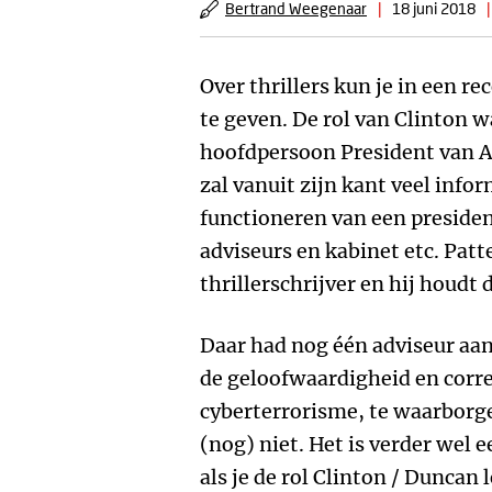
Bertrand Weegenaar
|
18 juni 2018
|
Over thrillers kun je in een r
te geven. De rol van Clinton 
hoofdpersoon President van A
zal vanuit zijn kant veel info
functioneren van een presiden
adviseurs en kabinet etc. Patt
thrillerschrijver en hij houdt d
Daar had nog één adviseur a
de geloofwaardigheid en corr
cyberterrorisme, te waarborge
(nog) niet. Het is verder wel 
als je de rol Clinton / Duncan 