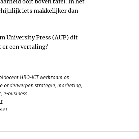
arheid ooit boven tafel. In het
chijnlijk iets makkelijker dan
m University Press (AUP) dit
 er een vertaling?
ooldocent HBO-ICT werkzaam op
 de onderwerpen strategie, marketing,
t; e-business.
r
naar