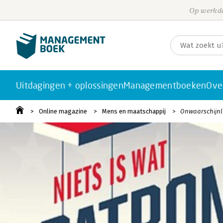
Op werkda
Uitdagingen + oplossingen
Managementboeken
Ove
Online magazine
Mens en maatschappij
Onwaarschijnl