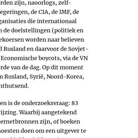
den zijn, naoorlogs, zelf-
egeringen, de CIA, de IMF, de
anisaties die internationaal
de doelstellingen (politiek en
iekoersen worden naar believen
d Rusland en daarvoor de Sovjet-
n. Economische boycots, via de VN
 orde van de dag. Op dit moment
n Rusland, Syrië, Noord-Korea,
onthutsend.
en is de onderzoeksvraag: 83
wijzing. Waarbij aangetekend
ternetbronnen zijn, of boeken
moesten doen om een uitgever te