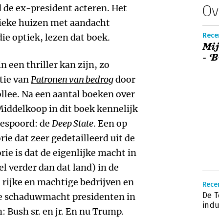
Ov
 de ex-president acteren. Het
tieke huizen met aandacht
Rece
ie optiek, lezen dat boek.
Mij
- ‘
in een thriller kan zijn, zo
ctie van
Patronen van bedrog
door
llee
. Na een aantal boeken over
 Middelkoop in dit boek kennelijk
gespoord: de
Deep State
. Een op
rie dat zeer gedetailleerd uit de
ie is dat de eigenlijke macht in
l verder dan dat land) in de
 rijke en machtige bedrijven en
Recen
De T
ze schaduwmacht presidenten in
indu
: Bush sr. en jr. En nu Trump.