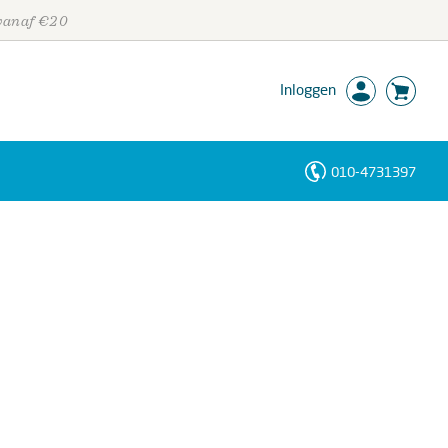
 vanaf €20
Inloggen
010-4731397
Personen
Trefwoorden