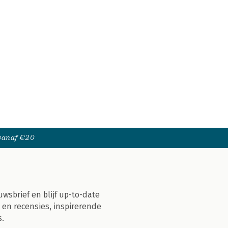
 vanaf €20
uwsbrief en blijf up-to-date
 en recensies, inspirerende
s.