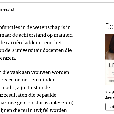
 leestijd
Boe
functies in de wetenschap is in
, maar de achterstand op mannen
p de carrièreladder
neemt het
 op de 3 universitair docenten die
leraren.
ten die vaak aan vrouwen worden
 risico nemen en minder
nodig zijn. Juist in de
Shery
r resultaten die bepaalde
Lea
aarmee geld en status opleveren)
Ge
ijnen die nu in twijfel worden