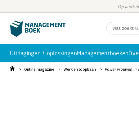
Op werkda
Uitdagingen + oplossingen
Managementboeken
Ove
Online magazine
Werk en loopbaan
Power vrouwen in