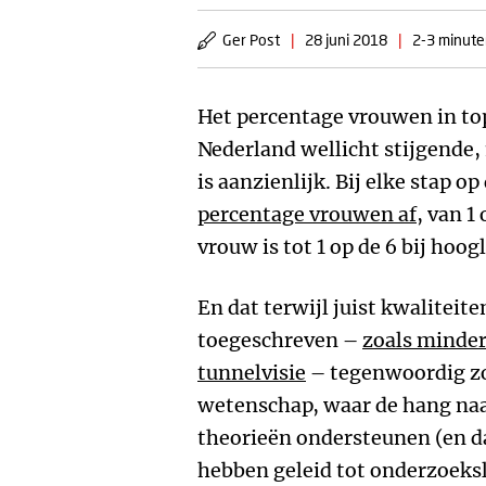
Ger Post
|
28 juni 2018
|
2-3 minuten
Het percentage vrouwen in top
Nederland wellicht stijgende
is aanzienlijk. Bij elke stap o
percentage vrouwen af
, van 1
vrouw is tot 1 op de 6 bij hoog
En dat terwijl juist kwalitei
toegeschreven –
zoals minder
tunnelvisie
– tegenwoordig zo 
wetenschap, waar de hang naa
theorieën ondersteunen (en d
hebben geleid tot onderzoeksl