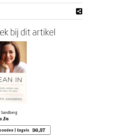
k bij dit artikel
l Sandberg
n In
36,57
bonden | Engels