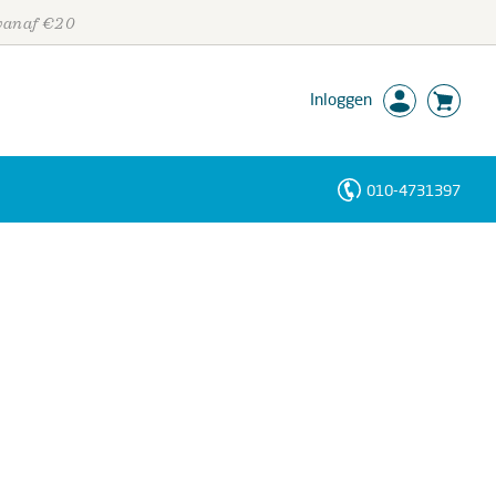
 vanaf €20
Inloggen
010-4731397
Personen
Trefwoorden