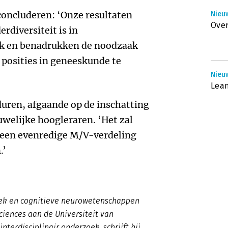
concluderen: ‘Onze resultaten
Nieu
Over
rdiversiteit is in
k en benadrukken de noodzaak
posities in geneeskunde te
Nieuw
Lean
duren, afgaande op de inschatting
uwelijke hoogleraren. ‘Het zal
r een evenredige M/V-verdeling
.’
tiek en cognitieve neurowetenschappen
sciences aan de Universiteit van
erdisciplinair onderzoek, schrijft hij