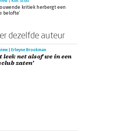
view | Kim Scott
ouwende kritiek herbergt een
e belofte’
er dezelfde auteur
rview | Erleyne Brookman
t leek net alsof we in een
sclub zaten’