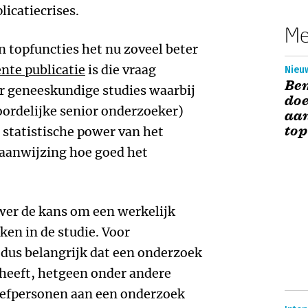
licatiecrises.
Me
n topfuncties het nu zoveel beter
ente publicatie
is die vraag
Nieu
Bem
r geneeskundige studies waarbij
doe
oordelijke senior onderzoeker)
aan
top
statistische power van het
aanwijzing hoe goed het
ower de kans om een werkelijk
kken in de studie. Voor
 dus belangrijk dat een onderzoek
 heeft, hetgeen onder andere
oefpersonen aan een onderzoek