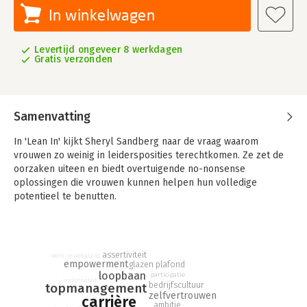
In winkelwagen
Levertijd ongeveer 8 werkdagen
Gratis verzonden
Samenvatting
In 'Lean In' kijkt Sheryl Sandberg naar de vraag waarom
vrouwen zo weinig in leidersposities terechtkomen. Ze zet de
oorzaken uiteen en biedt overtuigende no-nonsense
oplossingen die vrouwen kunnen helpen hun volledige
potentieel te benutten.
Sandberg, COO bij Facebook, combineert persoonlijke
anekdotes met harde data, om op die manier door de laag
ambiguïteit en vooroordelen rond vrouwen en leiderschap
heen te prikken. Ze deelt haar successen en haar
assertiviteit
werk-privébalans
empowerment
mislukkingen, en de keuzes die ze maakte in haar privé-leven.
glazen plafond
loopbaan
participatie
Verder geeft ze adviezen over onderhandelen, mentorschap en
inclusiviteit
bedrijfscultuur
topmanagement
het bouwen aan een interessante carrière.
zelfvertrouwen
carrière
ambitie