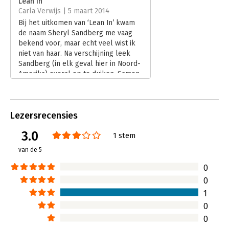
Lean In
Carla Verwijs | 5 maart 2014
Hoofdrubriek:
Werk en loopbaan
Bij het uitkomen van ‘Lean In’ kwam
de naam Sheryl Sandberg me vaag
bekend voor, maar echt veel wist ik
niet van haar. Na verschijning leek
Sandberg (in elk geval hier in Noord-
Amerika) overal op te duiken. Samen
met Marissa Mayer is Sandberg als
COO van Facebook een voorbeeld
van een van de weinige vrouwen die
Lezersrecensies
de top in het bedrijfsleven wist te
bereiken. De vraag waarom
3.0
1 stem
topmanagement uit slechts een klein
percentage vrouwen bestaat, houdt
van de 5
velen bezig. Sheryl Sandberg geeft in
‘Lean In’ haar perspectief en deelt
0
haar ervaringen.
0
Lees verder
1
0
0