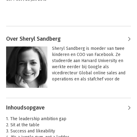
Over Sheryl Sandberg
Sheryl Sandberg is moeder van twee 
kinderen en COO van Facebook. Ze 
studeerde aan Harvard University en 
werkte eerder bij Google als 
vicedirecteur Global online sales and 
operations en als stafchef voor de 
United States Department of the 
Treasury onder president Bill Clinton. 
Andere boeken door Sheryl
Ze is lid van de raad van bestuur 
Sandberg
Facebook, The Walt Disney Company en 
Inhoudsopgave
Women for Women International.
1. The leadership ambition gap
2. Sit at the table
3. Success and likeability