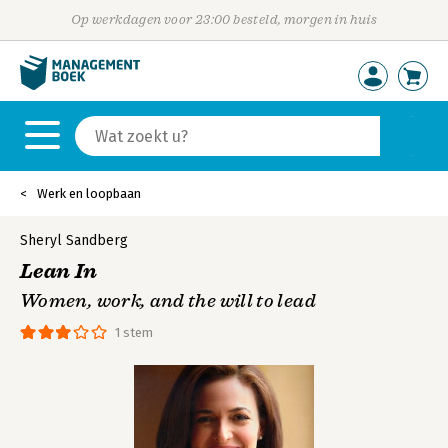
Op werkdagen voor 23:00 besteld, morgen in huis
Werk en loopbaan
Sheryl Sandberg
Lean In
Women, work, and the will to lead
1 stem