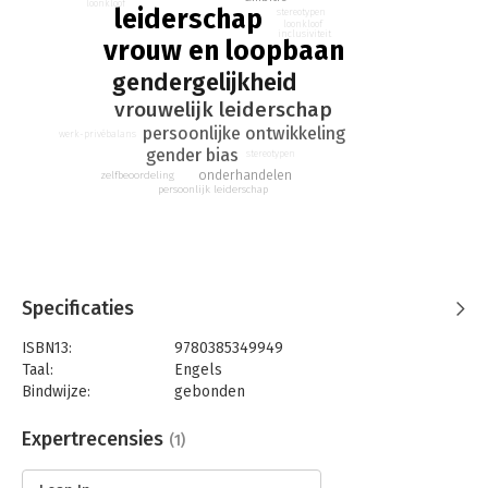
loonkloof
leiderschap
stereotypen
loonkloof
inclusiviteit
vrouw en loopbaan
gendergelijkheid
vrouwelijk leiderschap
persoonlijke ontwikkeling
werk-privébalans
gender bias
stereotypen
onderhandelen
zelfbeoordeling
persoonlijk leiderschap
Specificaties
ISBN13:
9780385349949
Taal:
Engels
Bindwijze:
gebonden
Aantal pagina's:
230
Uitgever:
Knopf
Expertrecensies
(1)
Druk:
1
Verschijningsdatum:
27-2-2013