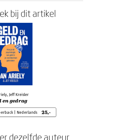
k bij dit artikel
iely, Jeff Kreisler
d en gedrag
25,-
perback | Nederlands
er dezelfde auteur