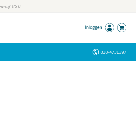
 vanaf €20
Inloggen
010-4731397
Personen
Trefwoorden