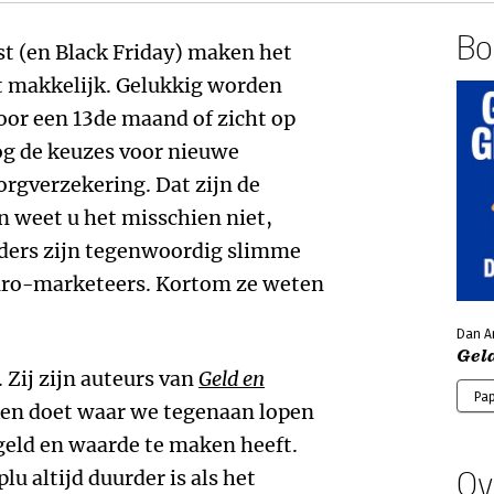
Boe
st (en Black Friday) maken het
 makkelijk. Gelukkig worden
oor een 13de maand of zicht op
og de keuzes voor nieuwe
rgverzekering. Dat zijn de
 weet u het misschien niet,
ders zijn tegenwoordig slimme
neuro-marketeers. Kortom ze weten
Dan Ar
Gel
. Zij zijn auteurs van
Geld en
Pa
eken doet waar we tegenaan lopen
geld en waarde te maken heeft.
Ov
lu altijd duurder is als het