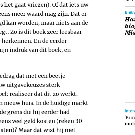
 het gaat vriezen). Of dat iets uw
Nieuw
ens meer waard mag zijn. Dat er
Har
gd kan worden, maar niets aan de
bio
t. Zo is dit boek zeer leesbaar
Mis
r herkennen. En de eerder
jn indruk van dit boek, en
gedrag dat met een beetje
w uitgavekeuzes sterk
el: realiseer dat dit zo werkt.
n nieuw huis. In de huidige markt
de grens die hij eerder had
Inter
‘Bur
ens veel geld kosten (reken 30
moti
sten)? Maar dat wist hij niet