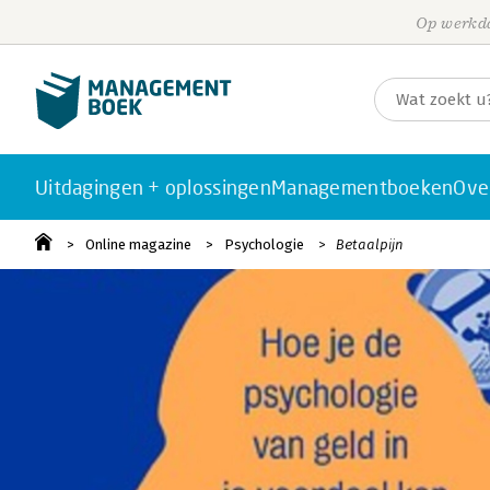
Op werkda
Uitdagingen + oplossingen
Managementboeken
Ove
Online magazine
Psychologie
Betaalpijn