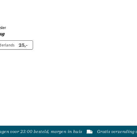
sler
ag
25,-
derlands
gen voor 23:00 besteld, morgen in huis
Gratis verzending