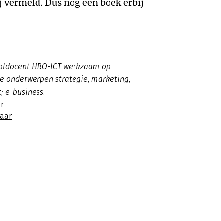
 vermeld. Dus nog een boek erbij
ooldocent HBO-ICT werkzaam op
 de onderwerpen strategie, marketing,
t; e-business.
r
naar