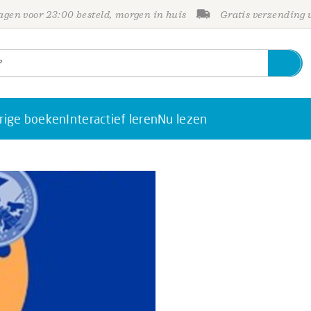
gen voor 23:00 besteld, morgen in huis
Gratis verzending
rige boeken
Interactief leren
Nu lezen