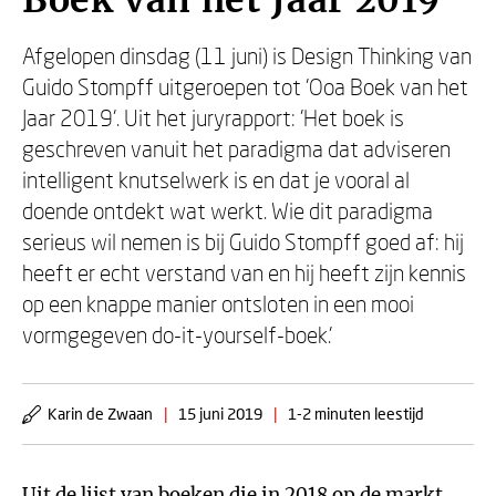
Boek van het Jaar 2019
Afgelopen dinsdag (11 juni) is Design Thinking van
Guido Stompff uitgeroepen tot 'Ooa Boek van het
Jaar 2019'. Uit het juryrapport: 'Het boek is
geschreven vanuit het paradigma dat adviseren
intelligent knutselwerk is en dat je vooral al
doende ontdekt wat werkt. Wie dit paradigma
serieus wil nemen is bij Guido Stompff goed af: hij
heeft er echt verstand van en hij heeft zijn kennis
op een knappe manier ontsloten in een mooi
vormgegeven do-it-yourself-boek.'
Karin de Zwaan
|
15 juni 2019
|
1-2 minuten leestijd
Uit de lijst van boeken die in 2018 op de markt