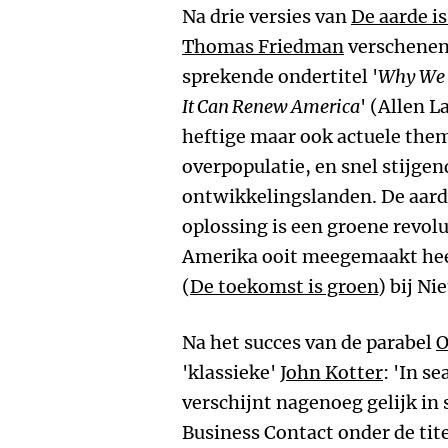
Na drie versies van
De aarde is
Thomas Friedman
verschene
sprekende ondertitel '
Why We 
It Can Renew America
' (Allen 
heftige maar ook actuele them
overpopulatie, en snel stijge
ontwikkelingslanden. De aarde
oplossing is een groene revol
Amerika ooit meegemaakt heef
(
De toekomst is groen
) bij N
Na het succes van de parabel
O
'klassieke'
John Kotter
: 'In s
verschijnt nagenoeg gelijk in 
Business Contact onder de tit