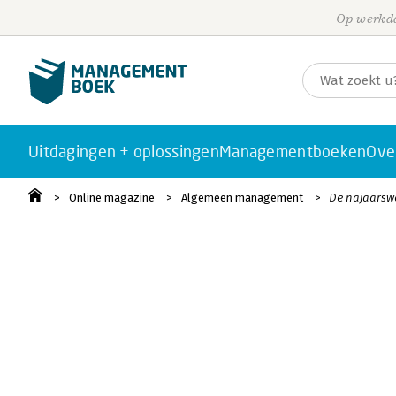
Op werkda
Uitdagingen + oplossingen
Managementboeken
Ove
Online magazine
Algemeen management
De najaarswo