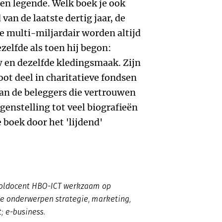
een legende. Welk boek je ook
 van de laatste dertig jaar, de
e multi-miljardair worden altijd
ezelfde als toen hij begon:
w en dezelfde kledingsmaak. Zijn
oot deel in charitatieve fondsen
an de beleggers die vertrouwen
egenstelling tot veel biografieën
e boek door het 'lijdend'
ooldocent HBO-ICT werkzaam op
 de onderwerpen strategie, marketing,
t; e-business.