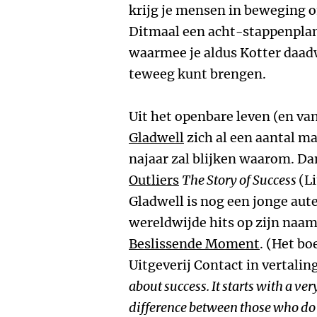
krijg je mensen in beweging o
Ditmaal een acht-stappenplan
waarmee je aldus Kotter daa
teweeg kunt brengen.
Uit het openbare leven (en van
Gladwell
zich al een aantal m
najaar zal blijken waarom. Dan
Outliers
The Story of Success
(L
Gladwell is nog een jonge aute
wereldwijde hits op zijn naam
Beslissende Moment
. (Het bo
Uitgeverij Contact in vertaling
about success. It starts with a ve
difference between those who do 