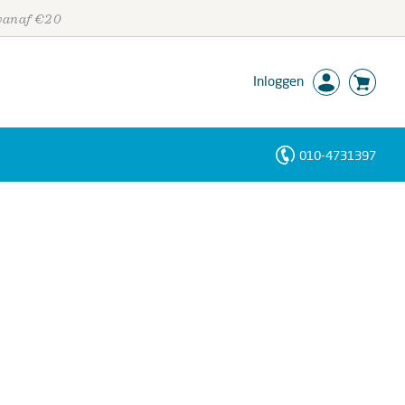
 vanaf €20
Inloggen
010-4731397
Personen
Trefwoorden