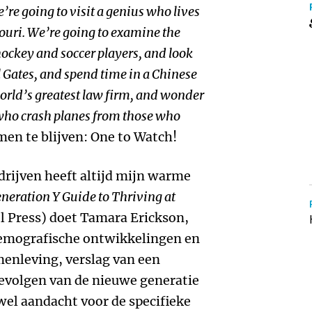
’re going to visit a genius who lives
ouri. We’re going to examine the
 hockey and soccer players, and look
ll Gates, and spend time in a Chinese
world’s greatest law firm, and wonder
 who crash planes from those who
en te blijven: One to Watch!
drijven heeft altijd mijn warme
neration Y Guide to Thriving at
l Press) doet Tamara Erickson,
 demografische ontwikkelingen en
menleving, verslag van een
gevolgen van de nieuwe generatie
owel aandacht voor de specifieke