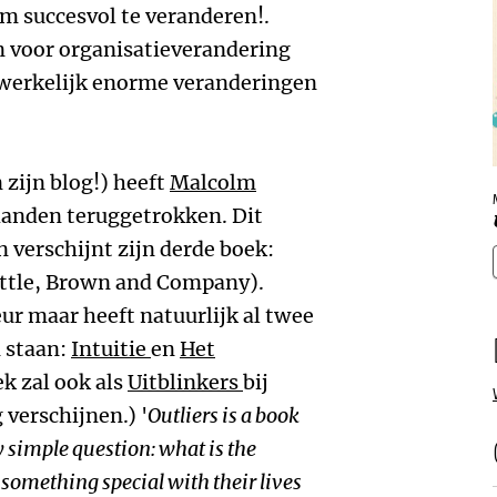
m succesvol te veranderen!.
 voor organisatieverandering
dwerkelijk enorme veranderingen
 zijn blog!) heeft
Malcolm
aanden teruggetrokken. Dit
 verschijnt zijn derde boek:
ittle, Brown and Company).
ur maar heeft natuurlijk al twee
 staan:
Intuitie
en
Het
ek zal ook als
Uitblinkers
bij
 verschijnen.) '
Outliers is a book
ry simple question: what is the
something special with their lives