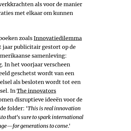
erkkrachten als voor de manier
raties met elkaar om kunnen
 boeken zoals
Innovatiedilemma
 jaar publicitair gestort op de
Amerikaanse samenleving:
. In het voorjaar verscheen
eeld geschetst wordt van een
lsel als besloten wordt tot een
sel. In
The innovators
men disruptieve ideeën voor de
de folder:
'This is real innovation
o that's sure to spark international
e—for generations to come
.'