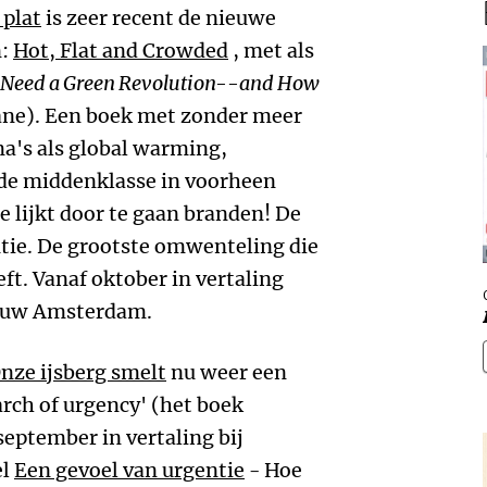
 plat
is zeer recent de nieuwe
n:
Hot, Flat and Crowded
, met als
Need a Green Revolution--and How
Lane). Een boek met zonder meer
a's als global warming,
nde middenklasse in voorheen
 lijkt door te gaan branden! De
utie. De grootste omwenteling die
t. Vanaf oktober in vertaling
ieuw Amsterdam.
nze ijsberg smelt
nu weer een
earch of urgency' (het boek
september in vertaling bij
el
Een gevoel van urgentie
- Hoe