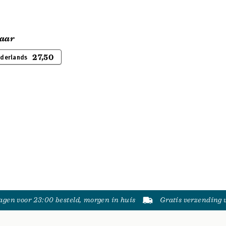
raar
27,50
ederlands
gen voor 23:00 besteld, morgen in huis
Gratis verzending