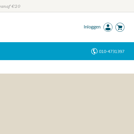
 vanaf €20
Inloggen
010-4731397
Personen
Trefwoorden