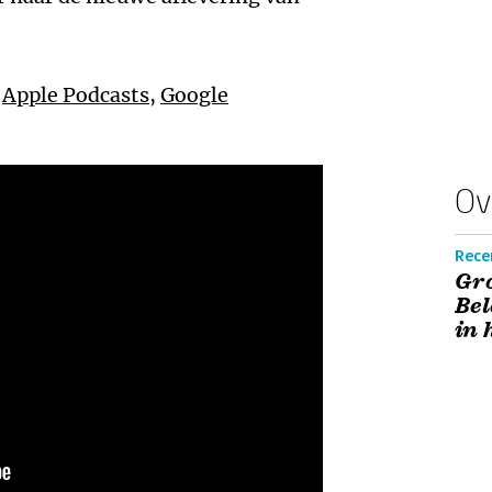
,
Apple Podcasts
,
Google
Ov
Recen
Gro
Bel
in 