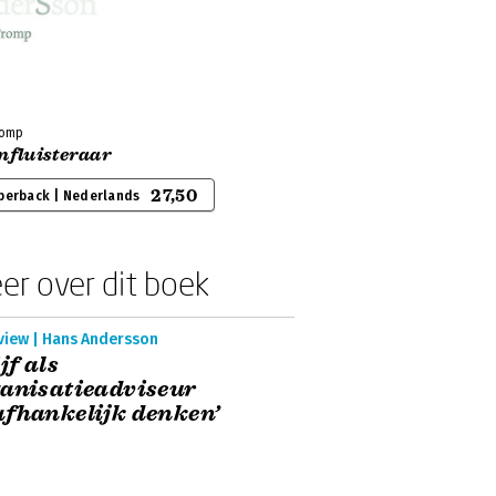
romp
nfluisteraar
27,50
perback | Nederlands
er over dit boek
rview | Hans Andersson
ijf als
anisatieadviseur
fhankelijk denken’