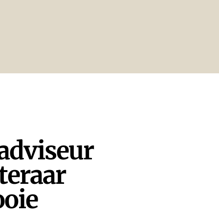
adviseur
steraar
ooie