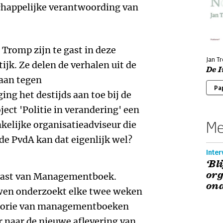
schappelijke verantwoording van
Tromp zijn te gast in deze
Jan T
jk. Ze delen de verhalen uit de
De I
 aan tegen
Pa
ng het destijds aan toe bij de
ect 'Politie in verandering' een
Me
elijke organisatieadviseur die
de PvdA kan dat eigenlijk wel?
Inte
‘Bl
org
dcast van Managementboek.
ona
wen onderzoekt elke twee weken
heorie van managementboeken
er naar de nieuwe aflevering van