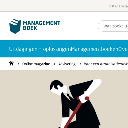
Op werkda
Uitdagingen + oplossingen
Managementboeken
Ove
Online magazine
Advisering
Voor een organisatieadvise