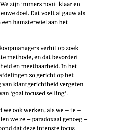
 We zijn immers nooit klaar en
euwe doel. Dat voelt al gauw als
in een hamsterwiel aan het
erkoopmanagers verhit op zoek
este methode, en dat bevordert
eid en meetbaarheid. In het
afdelingen zo gericht op het
g van klantgerichtheid vergeten
van ‘goal focused selling’.
d we ook werken, als we – te –
alen we ze – paradoxaal genoeg –
oond dat deze intenste focus