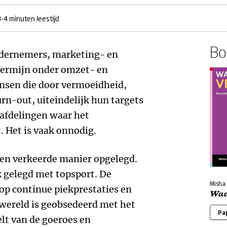
3-4 minuten leestijd
Boe
ondernemers, marketing- en
termijn onder omzet- en
ensen die door vermoeidheid,
urn-out, uiteindelijk hun targets
pafdelingen waar het
t. Het is vaak onnodig.
en verkeerde manier opgelegd.
k gelegd met topsport. De
Misha
 op continue piekprestaties en
Waa
wereld is geobsedeerd met het
Pa
lt van de goeroes en