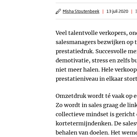
Misha Stoutenbeek
|
13 juli 2020
|
Veel talentvolle verkopers, 
salesmanagers bezwijken op 
prestatiedruk. Succesvolle m
demotivatie, stress en zelfs b
niet meer halen. Hele verkoo
prestatieniveau in elkaar stor
Omzetdruk wordt té vaak op e
Zo wordt in sales graag de lin
collectieve mindset is gericht
kortetermijndenken. De sales
behalen van doelen. Het weme