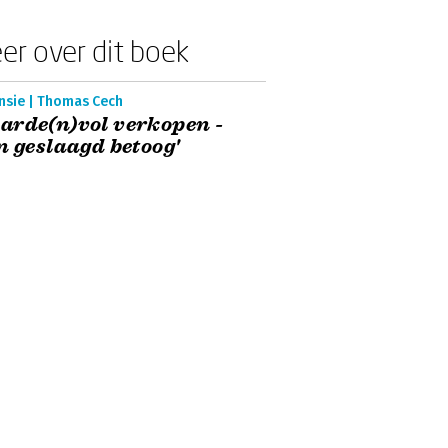
er over dit boek
nsie | Thomas Cech
rde(n)vol verkopen -
n geslaagd betoog'