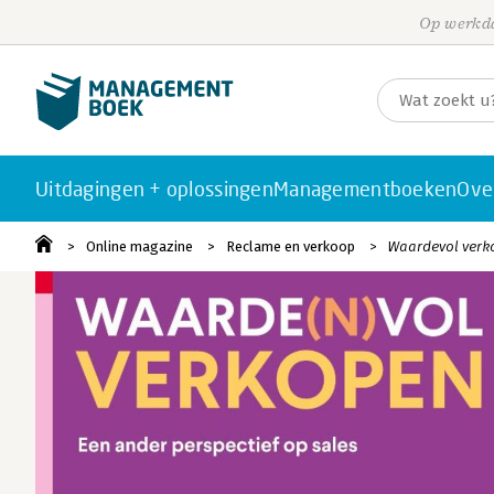
Op werkda
Uitdagingen + oplossingen
Managementboeken
Ove
Online magazine
Reclame en verkoop
Waardevol verko