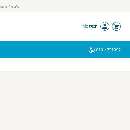
 vanaf €20
Inloggen
010-4731397
Personen
Trefwoorden