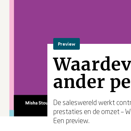
Preview
Waardev
ander pe
De saleswereld werkt contr
prestaties en de omzet – W
Een preview.