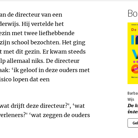
Boe
n de directeur van een
derwijs. Hij vertelde het
gezin met twee liefhebbende
zijn school bezochten. Het ging
t met dit gezin. Er kwam steeds
lp allemaal niks. De directeur
ak: ‘ik geloof in deze ouders met
isico lopen dat een
Barba
Wijs
wat drijft deze directeur?', ‘wat
De k
int
verleners?' ‘wat zeggen de ouders
Ge