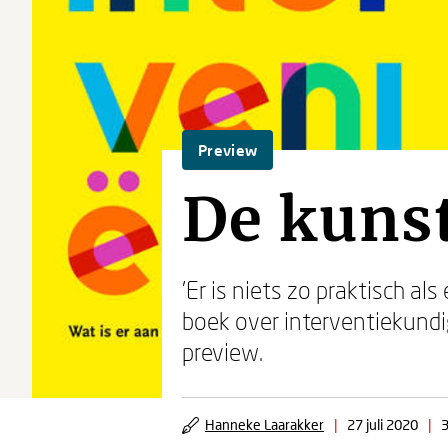
Preview
De kunst
'Er is niets zo praktisch al
boek over interventiekundi
preview.
Hanneke Laarakker
|
27 juli 2020
|
3