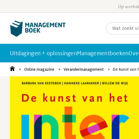
Op werkda
Uitdagingen + oplossingen
Managementboeken
Ove
Online magazine
Verandermanagement
De kunst van h