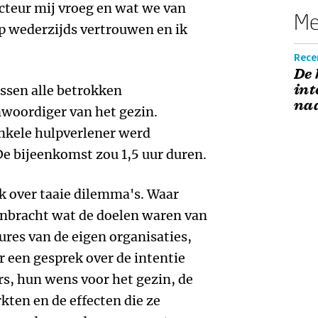
teur mij vroeg en wat we van
Me
p wederzijds vertrouwen en ik
Recen
De 
int
ssen alle betrokken
na
nwoordiger van het gezin.
nkele hulpverlener werd
e bijeenkomst zou 1,5 uur duren.
k over taaie dilemma's. Waar
inbracht wat de doelen waren van
ures van de eigen organisaties,
 een gesprek over de intentie
s, hun wens voor het gezin, de
ten en de effecten die ze