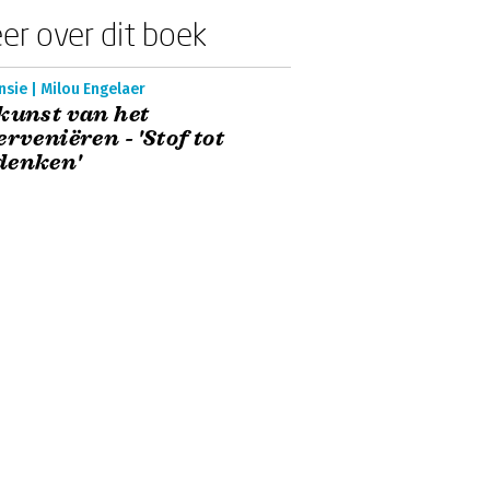
er over dit boek
sie | Milou Engelaer
kunst van het
erveniëren - 'Stof tot
denken'