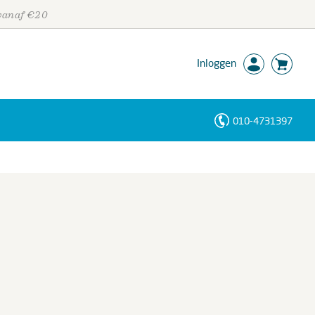
 vanaf €20
Inloggen
010-4731397
Personen
Trefwoorden