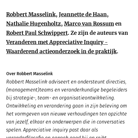
Robbert Masselink
,
Jeannette de Haan
,
Nathalie Hugenholtz
,
Marco van Rossum
en
Robert Paul Schwippert
. Ze zijn de auteurs van
Veranderen met Appreciative Inquiry -
Waarderend actieonderzoek in de praktijk
.
Over Robbert Masselink
Robbert Masselink adviseert en ondersteunt directies,
(management)teams en veranderkundige begeleiders
bij strategie-, team- en organisatieontwikkeling.
Ontwikkeling en verandering gaan in zijn beleving om
het vormgeven van nieuwe verhoudingen ten opzichte
van jezelf, elkaar en onderwerpen die in conversaties
spelen. Appreciative inquiry past daar als
veranderfilosofie en aanpak goed bij en reikt