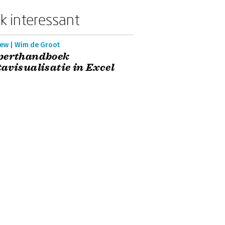
k interessant
iew | Wim de Groot
perthandboek
avisualisatie in Excel