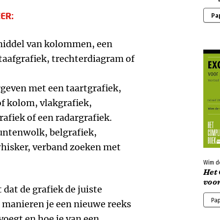
ER:
Pa
 middel van kolommen, een
taafgrafiek, trechterdiagram of
geven met een taartgrafiek,
of kolom, vlakgrafiek,
afiek of een radargrafiek.
puntenwolk, belgrafiek,
hisker, verband zoeken met
Wim d
Het
voo
t dat de grafiek de juiste
Pa
 manieren je een nieuwe reeks
voegt en hoe je van een