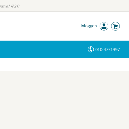
 vanaf €20
Inloggen
010-4731397
Personen
Trefwoorden