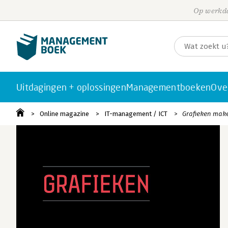
Op werkda
Uitdagingen + oplossingen
Managementboeken
Ove
Online magazine
IT-management / ICT
Grafieken make