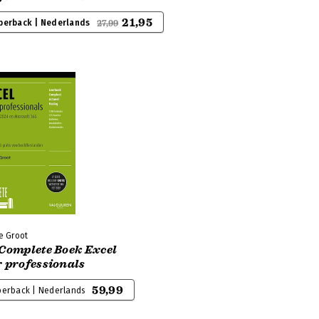
21,95
perback | Nederlands
27,99
e Groot
 Complete Boek Excel
r professionals
59,99
perback | Nederlands