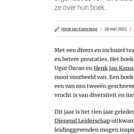
ze over hun boek.
Henk Jan Kamsteeg
|
26 mei 2021
|
Met een divers en inclusief t
en betere prestaties. Het boe
Ugur Özcan en
Henk Jan Kams
mooi voorbeeld van. Een boek 
een van ons tweeën geschrev
vrucht is van diversiteit en inc
Dit jaar is het tien jaar geled
Dienend Leiderschap
uitkwam.
leidinggevenden mogen inspir