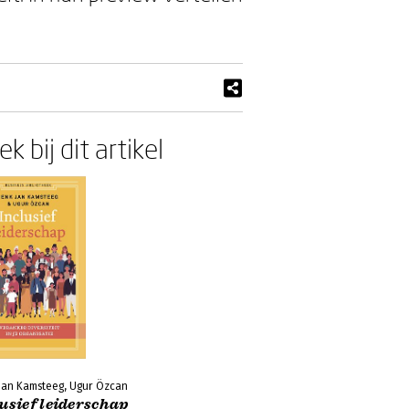
k bij dit artikel
Jan Kamsteeg, Ugur Özcan
usief leiderschap