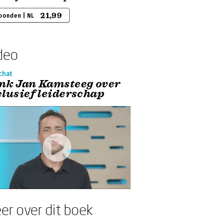
21,99
bonden | NL
deo
chat
nk Jan Kamsteeg over
clusief leiderschap
er over dit boek