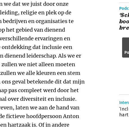
 we dat we juist door onze
Podc
eiding, religie en plek op de
‘Sc
n bedrijven en organisaties te
boo
bre
op het gebied van dienend
 verschillende ervaringen en
 ontdekking dat inclusie een
Po
n dienend leiderschap. Als we er
, zullen we niet alleen moeten
 zullen we alle kleuren een stem
n ons geval betekende dit dat mijn
hap pas compleet werd door het
l over diversiteit en inclusie.
Inte
reven, laten we aan de hand van
‘Inc
hart
e fictieve hoofdpersoon Anton
en hartzaak is. Of in andere