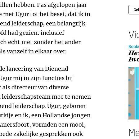
illen hebben. Pas afgelopen jaar
Ge
 met Ugur tot het besef, dat ik in
end leiderschap, een belangrijk
Vi
fd had gezien: inclusief
och echt niet zonder het ander
Book
ls vanzelf in elkaar over.
He
In
 de lancering van Dienend
gur mij in zijn functies bij
als directeur van diverse
n leiderschapsteam mee te nemen
nend leiderschap. Ugur, geboren
rkije en ik, een Hollandse jongen
 Amersfoort, vormden een mooi,
Me
goede zakelijke gesprekken ook