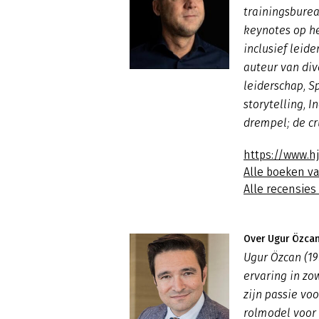
trainingsburea
keynotes op he
inclusief leide
auteur van di
leiderschap
,
S
storytelling, I
drempel; de cr
https://www.h
Alle boeken v
Alle recensie
Over Ugur Özca
Ugur Özcan (19
ervaring in zo
zijn passie voo
rolmodel voor 