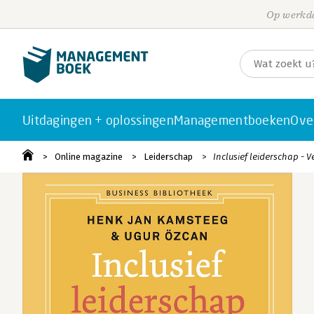
Op werkda
Uitdagingen + oplossingen
Managementboeken
Ove
Online magazine
Leiderschap
Inclusief leiderschap - V