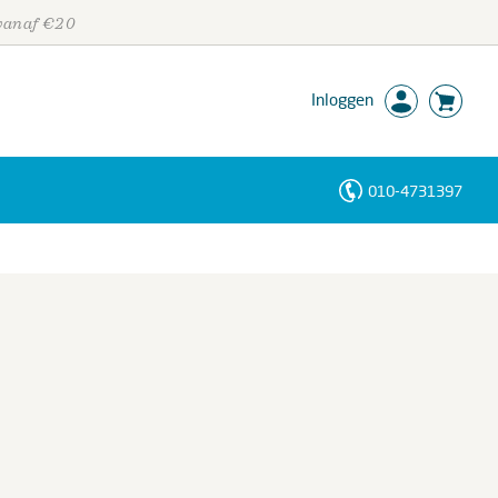
 vanaf €20
Inloggen
010-4731397
Personen
Trefwoorden