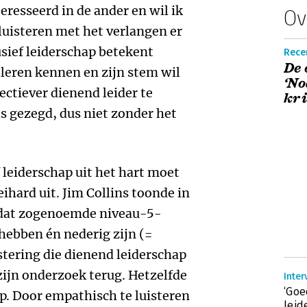
eresseerd in de ander en wil ik
Ov
uisteren met het verlangen er
usief leiderschap betekent
Recen
De 
 leren kennen en zijn stem wil
‘No
ectiever dienend leider te
kri
ls gezegd, dus niet zonder het
 leiderschap uit het hart moet
ihard uit. Jim Collins toonde in
n dat zogenoemde niveau-5-
 hebben én nederig zijn (=
stering die dienend leiderschap
zijn onderzoek terug. Hetzelfde
Inte
‘Goe
ap. Door empathisch te luisteren
leid