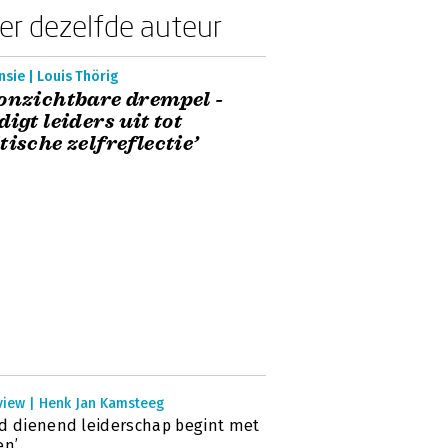
er dezelfde auteur
sie | Louis Thörig
onzichtbare drempel -
digt leiders uit tot
tische zelfreflectie’
rview | Henk Jan Kamsteeg
d dienend leiderschap begint met
en’