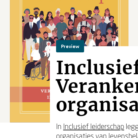
Preview
Inclusie
Veranker
organisa
In
Inclusief leiderschap
leg
organisaties van levensbelan