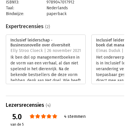
ISBN13:
9789047017912
Taal:
Nederlands
Bindwijze:
paperback
Aantal pagina's:
179
Uitgever:
Business Contact
Expertrecensies
(2)
Druk:
2
Verschijningsdatum:
7-11-2023
Inclusief leiderschap -
Inclusief leiders
Businessnovelle over diversiteit
boek dat managers
Hoofdrubriek:
Leiderschap
Elly Stroo Cloeck | 26 november 2021
Elmas Duduk | 17
Ik ben dol op managementboeken in
Het onderwerp dive
de vorm van een verhaal, al dan niet
is in Inclusief le
spelend in het dierenrijk. Na de
verandering verha
bekende bestsellers die deze vorm
toepasbaar geschr
hebben, denk aan Het doel, Wie heeft
direct mee aan de
mijn kaas gepikt? en Onze ijsberg
urgentie van het a
smelt!, is er nu de businessnovelle
het hele boek cen
Inclusief leiderschap van Henk Jan
Lees verder
Kamsteeg en Ugur Özcan. Deze heeft
Lezersrecensies
(4)
een spannende wedstrijd als
5.0
verhaallijn.
4 stemmen
Lees verder
van de 5