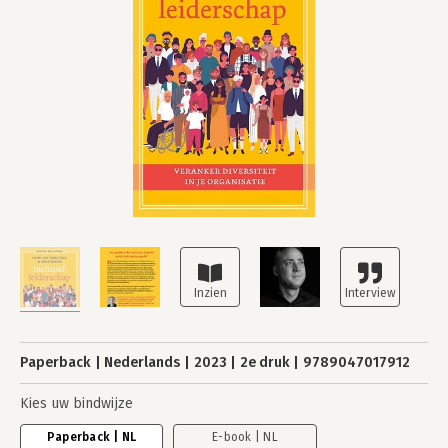
Paperback
Nederlands
2023
2e druk
9789047017912
Kies uw bindwijze
Paperback | NL
E-book | NL