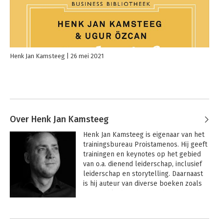
Henk Jan Kamsteeg
26 mei 2021
Over Henk Jan Kamsteeg
Henk Jan Kamsteeg is eigenaar van het 
trainingsbureau Proistamenos. Hij geeft 
trainingen en keynotes op het gebied 
van o.a. dienend leiderschap, inclusief 
leiderschap en storytelling. Daarnaast 
is hij auteur van diverse boeken zoals 
Dienend leiderschap
, 
De kracht van het 
compliment 
en 
Spreken met passie; de 
Andere boeken door Henk Jan
kracht van storytelling, Inclusief 