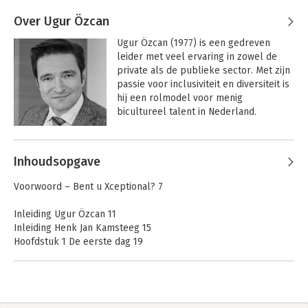
Kamsteeg
leiderschap en Op weg naar een vitale 
organisatie. Zijn nieuwste boek is  De 
Over Ugur Özcan
onzichtbare drempel; de cruciale stap 
Ugur Özcan (1977) is een gedreven 
naar dienend leiderschap.

leider met veel ervaring in zowel de 
private als de publieke sector. Met zijn 
Zijn motto: Word de leidinggevende die 
passie voor inclusiviteit en diversiteit is 
je zelf had willen hebben.
hij een rolmodel voor menig 
bicultureel talent in Nederland.
Andere boeken door Ugur Özcan
Inhoudsopgave
De onzichtbare
Op weg naar een
Voorwoord – Bent u Xceptional? 7
drempel
vitale organisatie
Inleiding Ugur Özcan 11
Inleiding Henk Jan Kamsteeg 15
Hoofdstuk 1 De eerste dag 19
Hoofdstuk 2 Heldere doelen 29
Hoofdstuk 3 De uitdaging 39
Hoofdstuk 4 De headhunter 59
Hoofdstuk 5 Vooroordelen 75