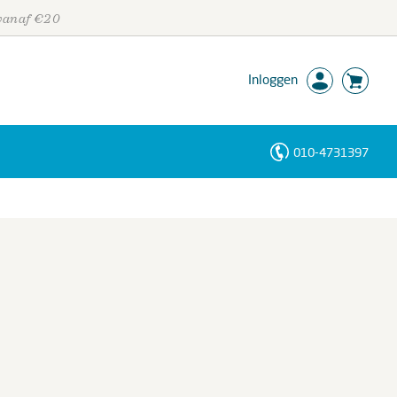
 vanaf €20
Inloggen
010-4731397
Personen
Trefwoorden