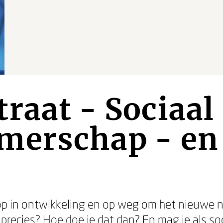
raat - Sociaal
erschap - en 
op in ontwikkeling en op weg om het nieuwe 
precies? Hoe doe je dat dan? En mag je als s