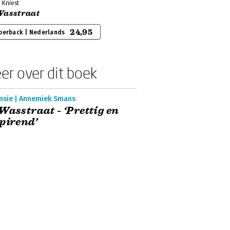
 Kniest
Wasstraat
24,95
perback | Nederlands
er over dit boek
nsie | Annemiek Smans
Wasstraat - ‘Prettig en
pirend’