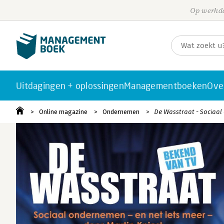
Op werkda
Uitdagingen + oplossingen
Managementboeken
Ove
Online magazine
Ondernemen
De Wasstraat - Sociaal