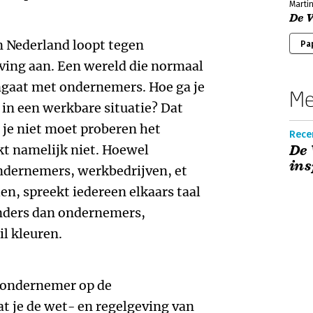
Martin
De 
n Nederland loopt tegen
Pa
ving aan. Een wereld die normaal
gaat met ondernemers. Hoe ga je
Me
in een werkbare situatie? Dat
t je niet moet proberen het
Rece
kt namelijk niet. Hoewel
De 
ins
ondernemers, werkbedrijven, et
len, spreekt iedereen elkaars taal
anders dan ondernemers,
il kleuren.
al ondernemer op de
t je de wet- en regelgeving van