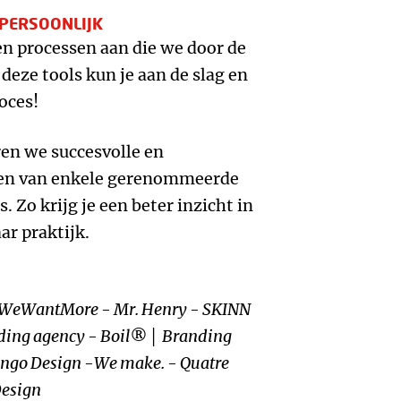
 PERSOONLIJK
n processen aan die we door de
deze tools kun je aan de slag en
roces!
ren we succesvolle en
ten van enkele gerenommeerde
Zo krijg je een beter inzicht in
r praktijk.
- WeWantMore - Mr. Henry - SKINN
ding agency - Boil® │ Branding
ango Design -We make. - Quatre
Design