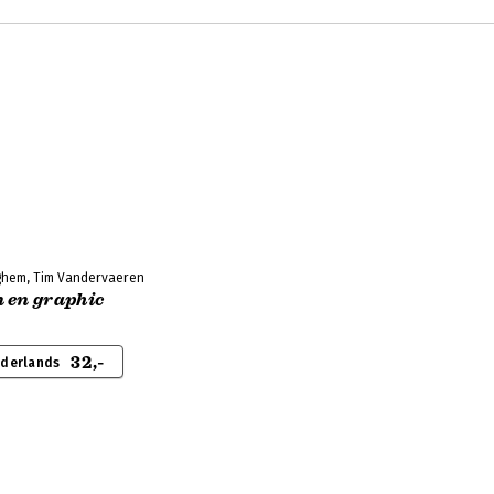
ghem, Tim Vandervaeren
 en graphic
32,-
ederlands