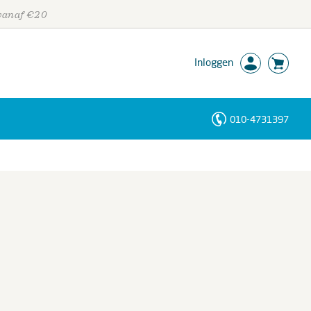
 vanaf €20
Inloggen
010-4731397
Personen
Trefwoorden