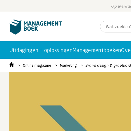
Op werkda
Uitdagingen + oplossingen
Managementboeken
Ove
Online magazine
Marketing
Brand design & graphic id