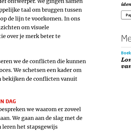
tief ontwerper. We gingen samen
iden
pelijke taal om bruggen tussen
Pa
op de lijn te voorkomen. In ons
nzichten om visuele
 over je merk beter te
Me
Boek
Lo
seren we de conflicten die kunnen
van
roces. We schetsen een kader om
n bekijken de conflicten vanuit
ÉN DAG
 bespreken we waarom er zoveel
aan. We gaan aan de slag met de
leren het stapsgewijs