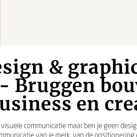
sign & graphi
y - Bruggen bo
usiness en crea
 visuele communicatie maar ben je geen design
mmunicatie van je merk, van de positionering 