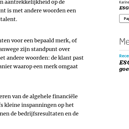
jn aantrekkelijkheid op de
Karin
ESG
t is met andere woorden een
talent.
Pa
Me
ten voor een bepaald merk, of
vanwege zijn standpunt over
Recen
et andere woorden: de klant past
ESG
manier waarop een merk omgaat
goe
eren van de algehele financiële
lfs kleine inspanningen op het
en de bedrijfsresultaten en de