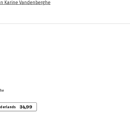
an Karine Vandenberghe
ghe
34,99
ederlands