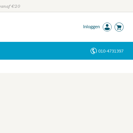
 vanaf €20
Inloggen
010-4731397
Personen
Trefwoorden