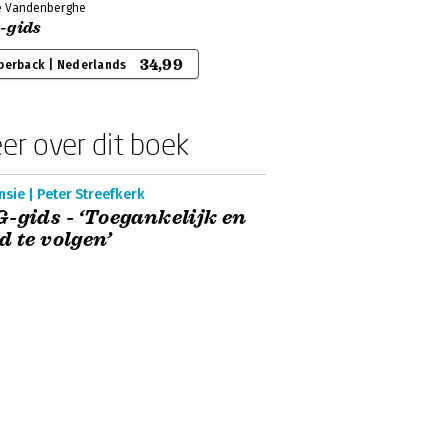
e Vandenberghe
-gids
34,99
perback | Nederlands
er over dit boek
sie | Peter Streefkerk
-gids - ‘Toegankelijk en
d te volgen’