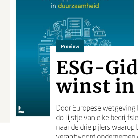
Preview
ESG-Gids
winst i
Door Europese wetgeving k
do-lijstje van elke bedrijf
naar de drie pijlers waaro
verantwoord ondernemen en 