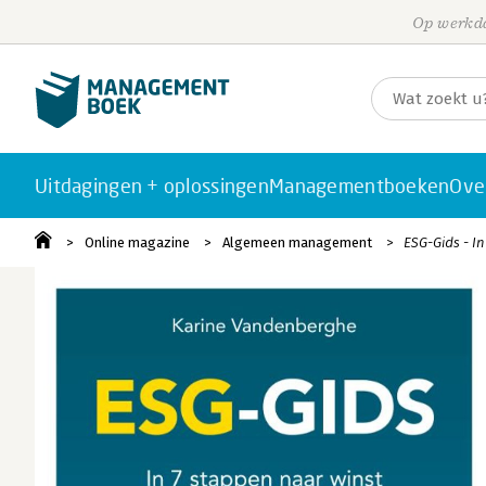
Op werkda
Uitdagingen + oplossingen
Managementboeken
Ove
Online magazine
Algemeen management
ESG-Gids - I