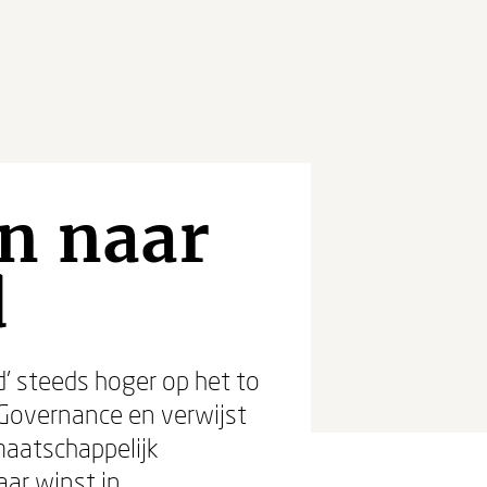
n naar
d
’ steeds hoger op het to
n Governance en verwijst
maatschappelijk
ar winst in