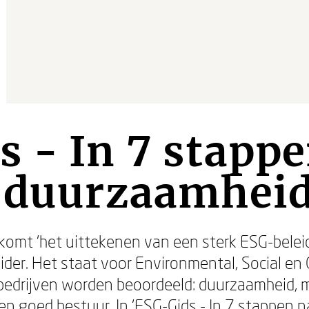
 - In 7 stappe
n duurzaamhei
omt ‘het uittekenen van een sterk ESG-beleid
sleider. Het staat voor Environmental, Social e
p bedrijven worden beoordeeld: duurzaamheid, 
goed bestuur. In ‘ESG-Gids - In 7 stappen na