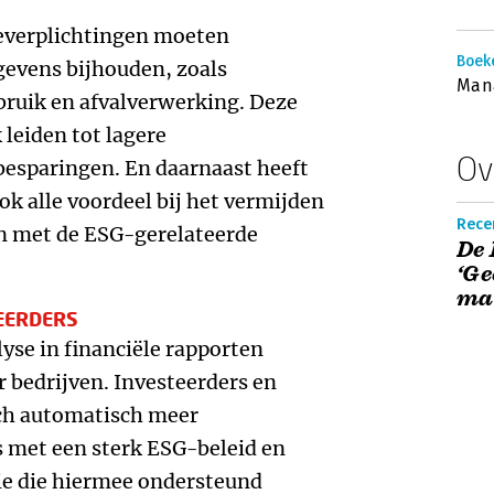
geverplichtingen moeten
Boek
gevens bijhouden, zoals
Man
bruik en afvalverwerking. Deze
 leiden tot lagere
Ov
esparingen. En daarnaast heeft
k alle voordeel bij het vermijden
Rece
an met de ESG-gerelateerde
De 
‘Ge
maa
EERDERS
se in financiële rapporten
r bedrijven. Investeerders en
ich automatisch meer
s met een sterk ESG-beleid en
ie die hiermee ondersteund