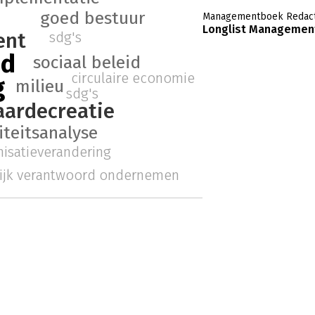
goed bestuur
Managementboek Redact
Longlist Management
ent
sdg's
id
sociaal beleid
circulaire economie
g
milieu
sdg's
ardecreatie
iteitsanalyse
nisatieverandering
ijk verantwoord ondernemen