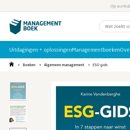
Op werkda
Uitdagingen + oplossingen
Managementboeken
Ove
Boeken
Algemeen management
ESG-gids