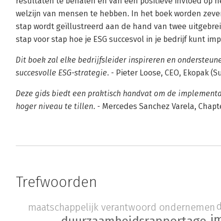
resultaten te behalen én van een positieve invloed op h
welzijn van mensen te hebben. In het boek worden zeve
stap wordt geïllustreerd aan de hand van twee uitgebrei
stap voor stap hoe je ESG succesvol in je bedrijf kunt i
Dit boek zal elke bedrijfsleider inspireren en ondersteun
succesvolle ESG-strategie.
- Pieter Loose, CEO, Ekopak (S
Deze gids biedt een praktisch handvat om de implementat
hoger niveau te tillen.
- Mercedes Sanchez Varela, Chapt
Trefwoorden
maatschappelijk verantwoord ondernemen
i
duurzaamheidsrapportage