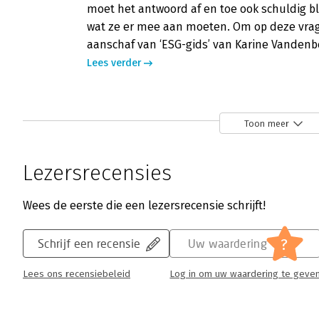
moet het antwoord af en toe ook schuldig 
wat ze er mee aan moeten. Om op deze vrage
aanschaf van ‘ESG-gids’ van Karine Vandenb
Lees verder
ESG-Gids - ‘Concrete stappen en voor
Toon meer
Frank van Kuijck | 8 november 2023
Environment – Social – Governance, of ESG, cr
Lezersrecensies
bedrijven. Maar het is maar de vraag of je 
Karine Vandenberghe doet haar naam eer aa
Wees de eerste die een lezersrecensie schrijft!
en voorbeelden.
Lees verder
?
Schrijf een recensie
Uw waardering
Lees ons recensiebeleid
Log in om uw waardering te geve