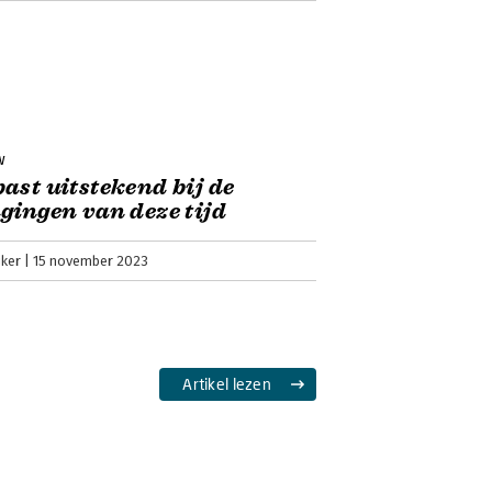
w
ast uitstekend bij de
gingen van deze tijd
jker
15 november 2023
Artikel lezen