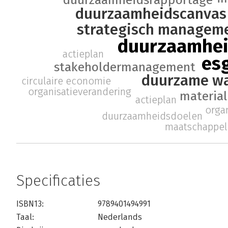
duurzaamheidscanvas
strategisch managem
duurzaamhe
actieplan
es
stakeholdermanagement
duurzame wa
circulaire economie
organisatieverandering
material
actieplan
orga
duurzaamheidsdoelen
maatschappel
Specificaties
ISBN13:
9789401494991
Taal:
Nederlands