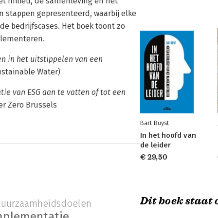
et milieu, de samenleving en het
n stappen gepresenteerd, waarbij elke
de bedrijfscases. Het boek toont zo
mplementeren.
en in het uitstippelen van een
ustainable Water)
ie van ESG aan te vatten of tot een
er Zero Brussels
Bart Buyst
In het hoofd van
de leider
€ 29,50
Dit boek staat o
duurzaamheidsdoelen
mplementatie