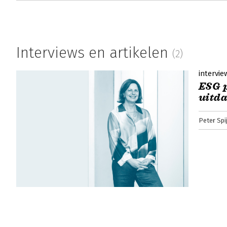
Interviews en artikelen
(2)
intervie
ESG p
uitda
Peter Spi