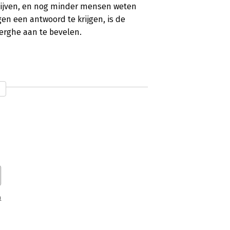
blijven, en nog minder mensen weten
n een antwoord te krijgen, is de
erghe aan te bevelen.
beelden’
iteria zijn nog niet verplicht voor alle
er nog lang omheen kunt. ‘ESG-Gids’ van
n. Haar boek biedt concrete stappen
n