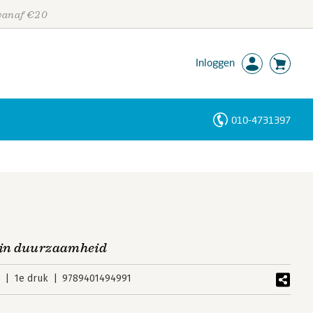
 vanaf €20
Inloggen
010-4731397
Personen
Trefwoorden
t in duurzaamheid
3
1e druk
9789401494991