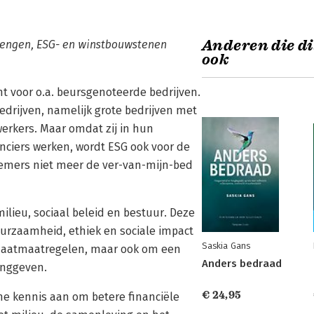
Anderen die di
brengen, ESG- en winstbouwstenen
ook
t voor o.a. beursgenoteerde bedrijven.
bedrijven, namelijk grote bedrijven met
erkers. Maar omdat zij in hun
iers werken, wordt ESG ook voor de
rnemers niet meer de ver-van-mijn-bed
ilieu, sociaal beleid en bestuur. Deze
duurzaamheid, ethiek en sociale impact
Saskia Gans
klimaatmaatregelen, maar ook om een
Anders bedraad
dinggeven.
€ 24,95
e kennis aan om betere financiële