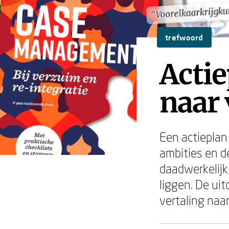
"Voorelkaarkrijgk
"Voorelkaarkrijgk
trefwoord
Acti
naar 
Een actieplan 
ambities en de
daadwerkelijk
liggen. De ui
vertaling naar