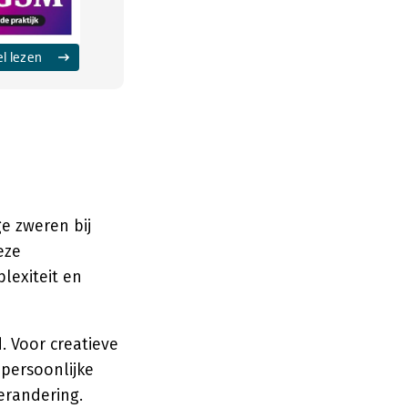
el lezen
e zweren bij
eze
lexiteit en
. Voor creatieve
persoonlijke
erandering.