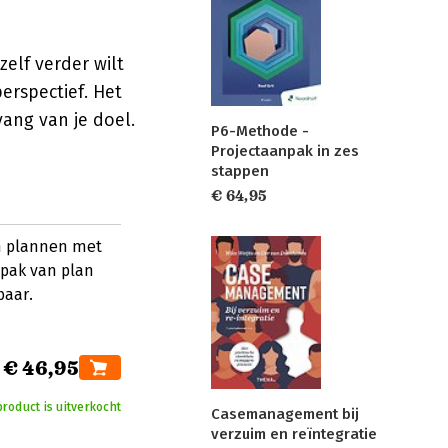
zelf verder wilt
erspectief. Het
ang van je doel.
P6-Methode -
Projectaanpak in zes
stappen
€ 64,95
en plannen met
pak van plan
baar.
€ 46,95
product is uitverkocht
Casemanagement bij
verzuim en reïntegratie