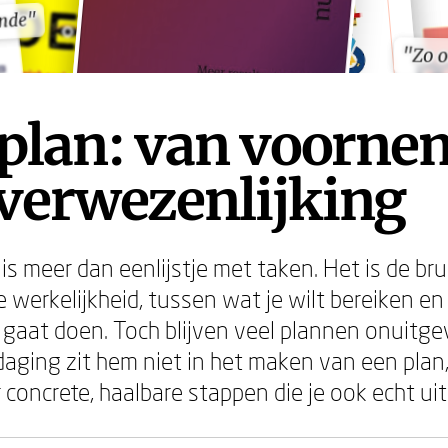
unde"
unde"
"Zo o
"Zo o
eplan: van voorn
verwezenlijking
is meer dan eenlijstje met taken. Het is de br
 werkelijkheid, tussen wat je wilt bereiken en
 gaat doen. Toch blijven veel plannen onuitgev
tdaging zit hem niet in het maken van een plan,
 concrete, haalbare stappen die je ook echt uit