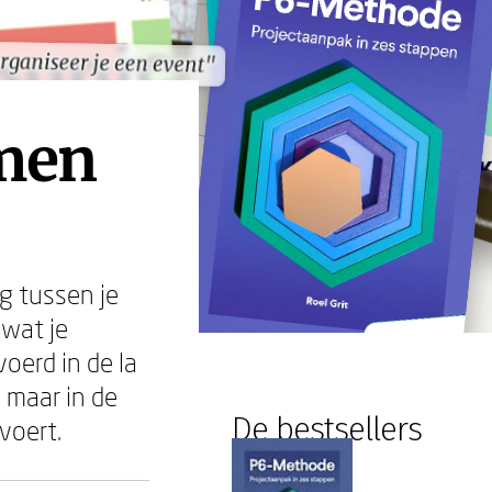
rganiseer je een event"
rganiseer je een event"
emen
ug tussen je
 wat je
oerd in de la
 maar in de
De bestsellers
voert.