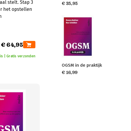
al stelt. Stap 3
€ 35,95
r het opstellen
n
€ 64,95
is | Gratis verzonden
OGSM in de praktijk
€ 16,99