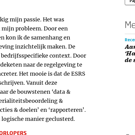
Pa
kig mijn passie. Het was
Me
n mijn probleem. Door een
en kon ik de samenhang en
Recen
eving inzichtelijk maken. De
Aan
‘Ha
bedrijfsspecifieke context. Door
de 
rdeketen naar de regelgeving te
creter. Het mooie is dat de ESRS
schrijven. Vanuit deze
naar de bouwstenen ‘data &
rialiteitsbeoordeling &
cties & doelen’ en ‘rapporteren’.
n logische manier geclusterd.
OORLOPERS