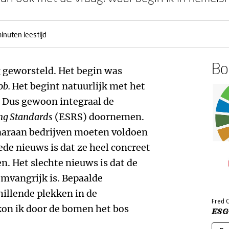
inuten leestijd
Boe
g geworsteld. Het begin was
job.
Het begint natuurlijk met het
 Dus gewoon integraal de
ing Standards
(ESRS) doornemen.
aaraan bedrijven moeten voldoen
ede nieuws is dat ze heel concreet
n. Het slechte nieuws is dat de
omvangrijk is. Bepaalde
llende plekken in de
Fred C
kon ik door de bomen het bos
ESG