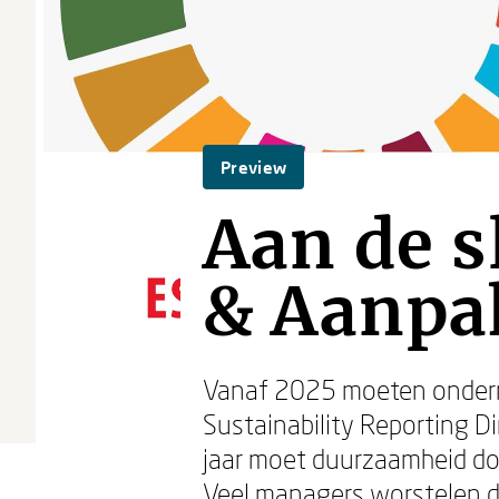
Preview
Aan de s
& Aanpa
Vanaf 2025 moeten ondern
Sustainability Reporting D
jaar moet duurzaamheid doo
Veel managers worstelen d