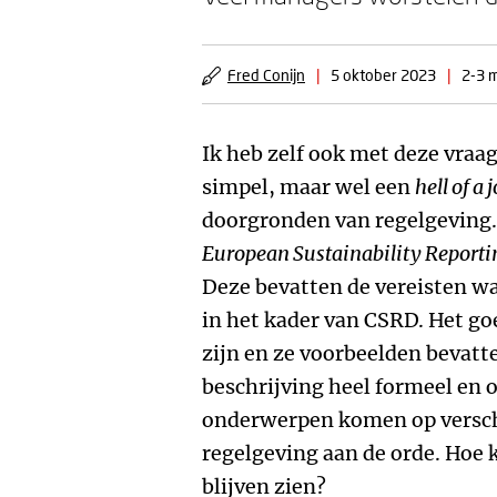
Fred Conijn
|
5 oktober 2023
|
2-3 m
Ik heb zelf ook met deze vraa
simpel, maar wel een
hell of a 
doorgronden van regelgeving.
European Sustainability Report
Deze bevatten de vereisten w
in het kader van CSRD. Het go
zijn en ze voorbeelden bevatte
beschrijving heel formeel en 
onderwerpen komen op verschi
regelgeving aan de orde. Hoe 
blijven zien?