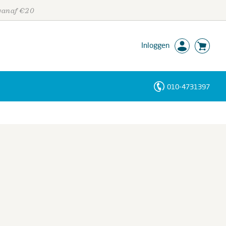
 vanaf €20
Inloggen
010-4731397
Personen
Trefwoorden