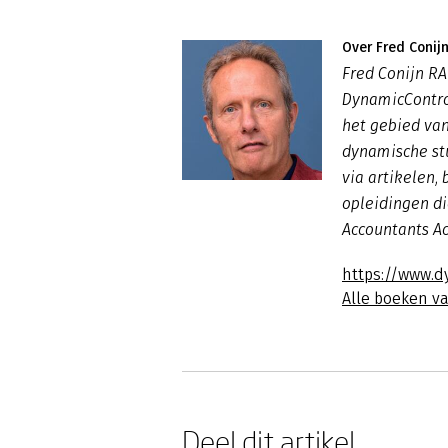
Over Fred Conij
Fred Conijn RA
DynamicControl
het gebied va
dynamische st
via artikelen, 
opleidingen die
Accountants A
https://www.d
Alle boeken va
Deel dit artikel