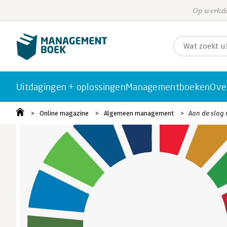
Op werkda
Uitdagingen + oplossingen
Managementboeken
Ove
Online magazine
Algemeen management
Aan de slag