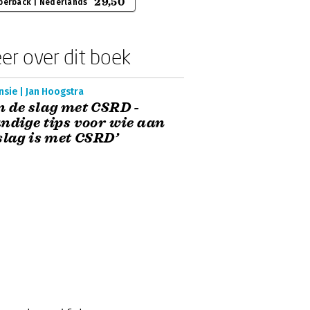
29,50
perback | Nederlands
er over dit boek
sie | Jan Hoogstra
 de slag met CSRD -
ndige tips voor wie aan
slag is met CSRD’