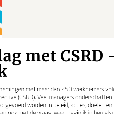
lag met CSRD 
k
emingen met meer dan 250 werknemers vold
irective (CSRD). Veel managers onderschatte
rgevoerd worden in beleid, acties, doelen en
an ook met de vraag: waar begin ik in hemel