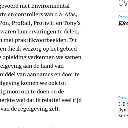
Ov
 gevoerd met Environmental
s en controllers van o.a. Afas,
Previ
n, ProRail, Protiviti en Tony’s
ES
 waren hun ervaringen te delen,
n met praktijkvoorbeelden. Dit
en die ik verzorg op het gebied
e opleiding verkennen we samen
egelgeving aan de hand van
middel van aannames en door te
gelgeving komen we ook tot
tig mooi om te doen en de
Previ
rkte wel dat ik relatief veel tijd
3-D-
van de regelgeving zelf.
Dyn
Kuns