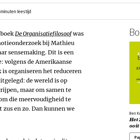
 minuten leestijd
Boe
n boek
De Organisatiefilosoof
was
motieonderzoek bij Mathieu
r sensemaking. Dit is een
de: volgens de Amerikaanse
 is organiseren het reduceren
tgelegd: de wereld is op
grijpen, maar om samen te
om die meervoudigheid te
it zus en zo. Dan kunnen we
Ben K
Het 
ooit
Pa