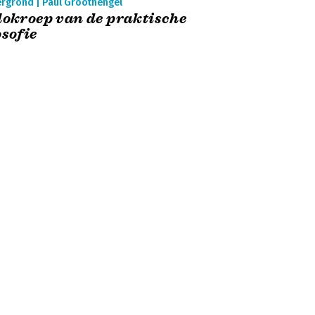
ergrond | Paul Groothengel
lokroep van de praktische
osofie