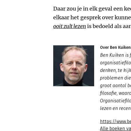
Daar zou je in elk geval een 
elkaar het gesprek over kunn
ooit zult lezen
is bedoeld als aa
Over Ben Kuiken
Ben Kuiken is f
organisatiefil
denken, te kij
problemen die 
groot aantal b
filosofie, waa
Organisatiefil
lezen
en rece
https://www.b
Alle boeken v