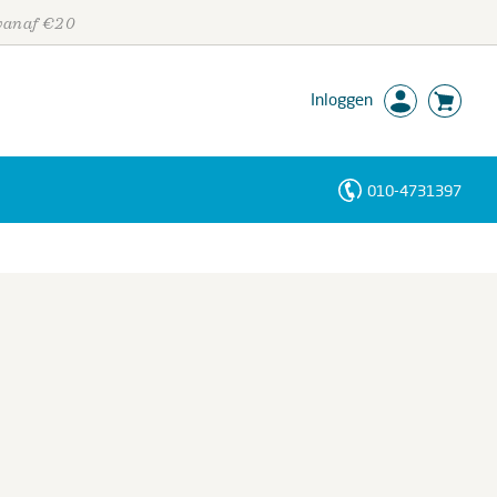
 vanaf €20
Inloggen
010-4731397
Personen
Trefwoorden