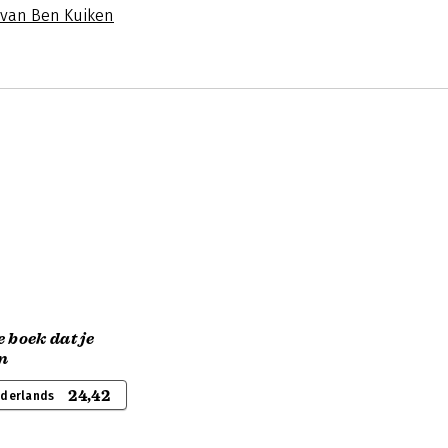
s van Ben Kuiken
 boek dat je
en
24,42
ederlands