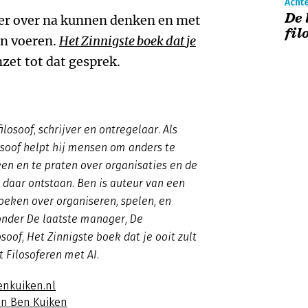
Acht
De 
keer over na kunnen denken en met
fil
en voeren.
Het Zinnigste boek dat je
nzet tot dat gesprek.
ilosoof, schrijver en ontregelaar. Als
osoof helpt hij mensen om anders te
ken en te praten over organisaties en de
daar ontstaan. Ben is auteur van een
oeken over organiseren, spelen, en
ronder
De laatste manager
,
De
osoof
,
Het Zinnigste boek dat je ooit zult
nt
Filosoferen met AI
.
enkuiken.nl
an Ben Kuiken