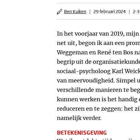
Ben Kuiken
|
29 februari 2024
|
2-3
In het voorjaar van 2019, mij
net uit, begon ik aan een pro
Weggeman en René ten Bos naa
begrip uit de organisatiekun
sociaal-psycholoog Karl Weick
van meervoudigheid. Simpel ui
verschillende manieren te be
kunnen werken is het handig 
reduceren en te zeggen: het z
namelijk verder.
BETEKENISGEVING