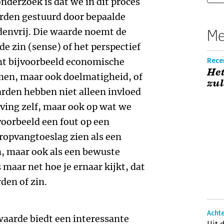
nderzoek is dat we in dit proces
orden gestuurd door bepaalde
denvrij. Die waarde noemt de
Me
de zin (sense) of het perspectief
unt bijvoorbeeld economische
Rece
Het
en, maar ook doelmatigheid, of
zul
den hebben niet alleen invloed
ving zelf, maar ook op wat we
jvoorbeeld een fout op een
ropvangtoeslag zien als een
n, maar ook als een bewuste
 maar net hoe je ernaar kijkt, dat
den of zin.
Acht
 waarde biedt een interessante