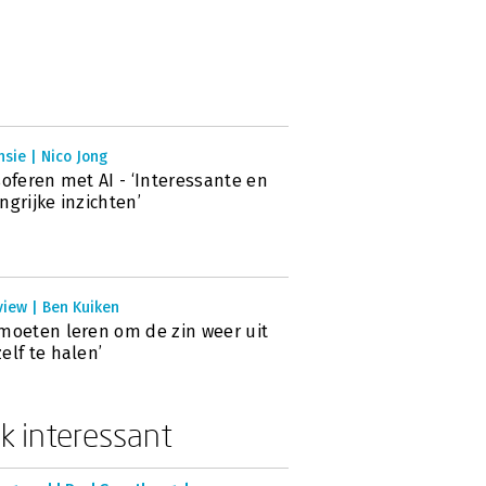
sie | Nico Jong
soferen met AI - ‘Interessante en
ngrijke inzichten’
view | Ben Kuiken
moeten leren om de zin weer uit
elf te halen’
k interessant