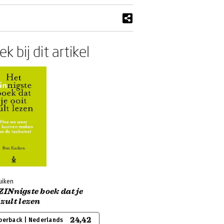
k bij dit artikel
uiken
ZINnigste boek dat je
 zult lezen
24,42
perback | Nederlands