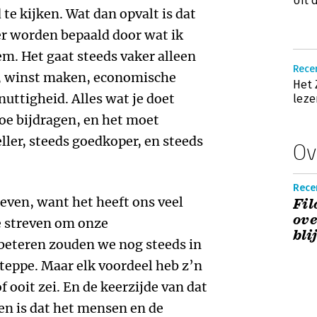
Uit 
te kijken. Wat dan opvalt is dat
er worden bepaald door wat ik
em. Het gaat steeds vaker alleen
Rece
n, winst maken, economische
Het 
 nuttigheid. Alles wat je doet
leze
toe bijdragen, en het moet
ller, steeds goedkoper, en steeds
Ov
Rece
reven, want het heeft ons veel
Fil
ove
e streven om onze
bli
eteren zouden we nog steeds in
teppe. Maar elk voordeel heb z’n
f ooit zei. En de keerzijde van dat
en is dat het mensen en de