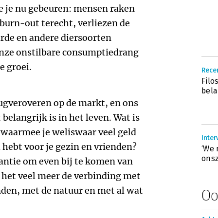
zie je nu gebeuren: mensen raken
 burn-out terecht, verliezen de
arde en andere diersoorten
 onze onstilbare consumptiedrang
e groei.
Recen
Filo
bela
gveroveren op de markt, en ons
belangrijk is in het leven. Wat is
n waarmee je weliswaar veel geld
Inter
 hebt voor je gezin en vrienden?
‘We 
onsz
akantie om even bij te komen van
at het veel meer de verbinding met
nden, met de natuur en met al wat
Oo