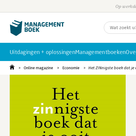
Op werkda
Uitdagingen + oplossingen
Managementboeken
Ove
Online magazine
Economie
Het ZINnigste boek dat je o