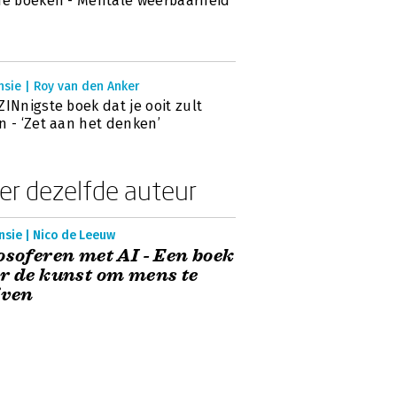
de boeken - Mentale weerbaarheid
nsie | Roy van den Anker
ZINnigste boek dat je ooit zult
n - ‘Zet aan het denken’
er dezelfde auteur
nsie | Nico de Leeuw
osoferen met AI - Een boek
r de kunst om mens te
jven