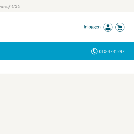
 vanaf €20
Inloggen
010-4731397
Personen
Trefwoorden