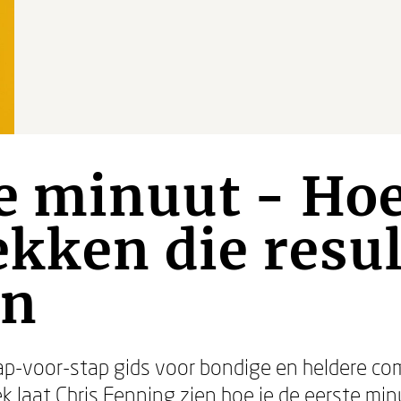
e minuut - Ho
ekken die resu
en
ap-voor-stap gids voor bondige en heldere com
k laat Chris Fenning zien hoe je de eerste mi