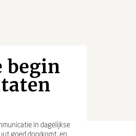
e begin
ltaten
municatie in dagelijkse
nuut goed doorkomt, en