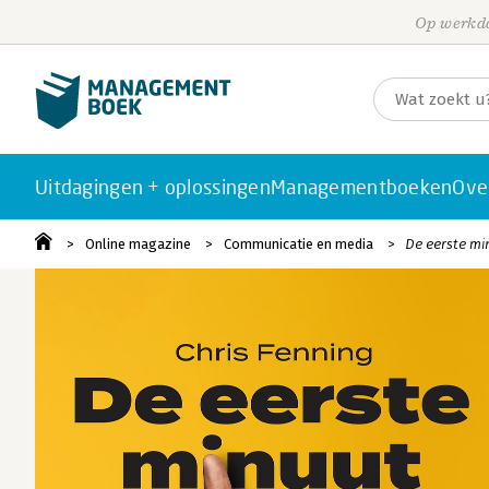
Op werkda
Uitdagingen + oplossingen
Managementboeken
Ove
Online magazine
Communicatie en media
De eerste mi