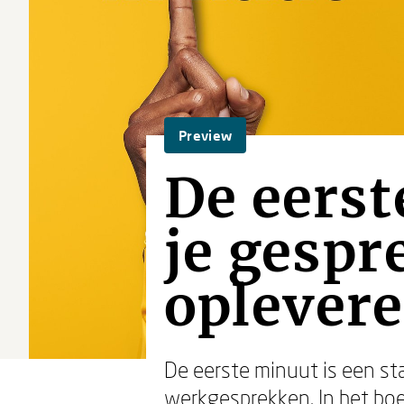
Preview
De eerst
je gespr
oplever
De eerste minuut is een st
werkgesprekken. In het boe