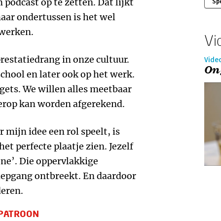
 podcast op te zetten. Dat lijkt
Sp
aar ondertussen is het wel
rwerken.
Vi
prestatiedrang in onze cultuur.
Vide
On
school en later ook op het werk.
argets. We willen alles meetbaar
 erop kan worden afgerekend.
r mijn idee een rol speelt, is
et perfecte plaatje zien. Jezelf
one’. Die oppervlakkige
diepgang ontbreekt. En daardoor
deren.
 PATROON