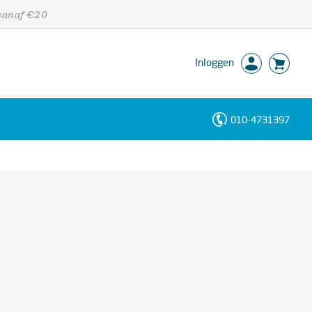
 vanaf €20
Inloggen
010-4731397
Personen
Trefwoorden