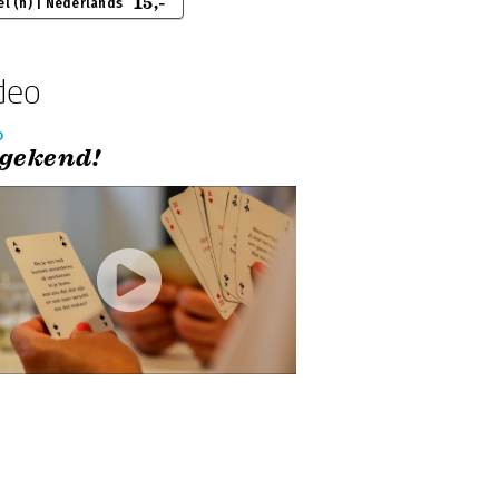
15,-
el (h) | Nederlands
deo
o
gekend!