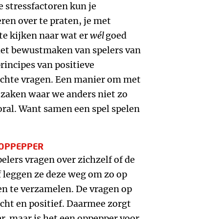
e stressfactoren kun je
en over te praten, je met
te kijken naar wat er
wél
goed
 het bewustmaken van spelers van
rincipes van positieve
ichte vragen. Een manier om met
r zaken waar we anders niet zo
ooral. Want samen een spel spelen
 OPPEPPER
lers vragen over zichzelf of de
f leggen ze deze weg om zo op
en te verzamelen. De vragen op
icht en positief. Daarmee zorgt
ier, maar is het een oppepper voor