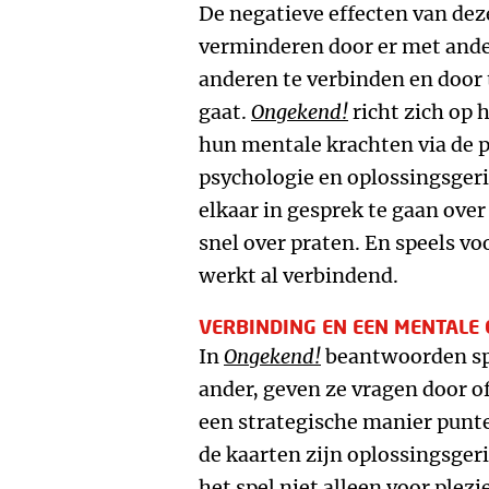
De negatieve effecten van dez
verminderen door er met ander
anderen te verbinden en door 
gaat.
Ongekend!
richt zich op
hun mentale krachten via de p
psychologie en oplossingsger
elkaar in gesprek te gaan ove
snel over praten. En speels v
werkt al verbindend.
VERBINDING EN EEN MENTALE
In
Ongekend!
beantwoorden spe
ander, geven ze vragen door o
een strategische manier punt
de kaarten zijn oplossingsger
het spel niet alleen voor plez