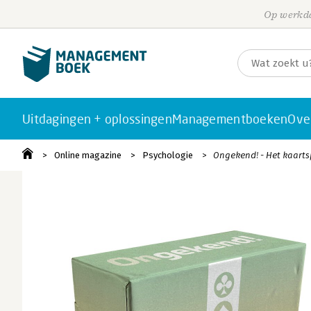
Op werkda
Uitdagingen + oplossingen
Managementboeken
Ove
Online magazine
Psychologie
Ongekend! - Het kaartsp