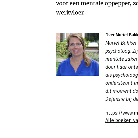
voor een mentale oppepper, zow
werkvloer.
Over Muriel Bak
Muriel Bakker 
psycholoog. Zi
mentale zaken
door haar ontw
als psycholoog
ondersteunt i
dit moment doe
Defensie bij d
https://www.m
Alle boeken v