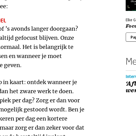
ee:
EL
Elke G
Focu
of ’s avonds langer doorgaan?
ltijd gefocust blijven. Onze
Pa
normaal. Het is belangrijk te
sen en wanneer je moet
Me
te geven.
Inter
 in kaart: ontdek wanneer je
‘Af
wer
 dan het zware werk te doen.
piek per dag? Zorg er dan voor
 mogelijk gestoord wordt. Ben je
keren per dag een kortere
 maar zorg er dan zeker voor dat