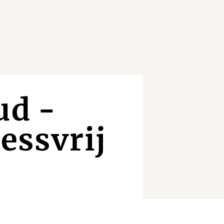
ud -
essvrij