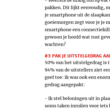
- Weersta de drang om op elk
pakken.
Dit lijkt eenvoudig, m
je smartphone uit de slaapkame
goeiemorgen zegt voor je je ma
smartphone een connectiekill
gewoon je hoofd wat rust geven
wachten?
#3 PAK JE UITSTELGEDRAG AA
50% van het uitstelgedrag is 
94% van de uitstellers ziet een
geef toe: ik was ook een enorm
gedrag aangepakt:
- Ik stel beloningen uit in pla
soms taken inruilen voor iets l