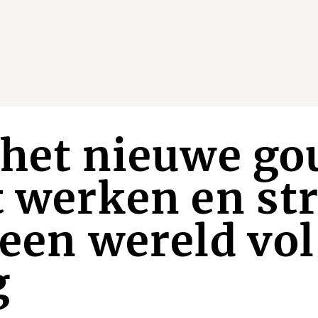
 het nieuwe go
t werken en str
 een wereld vol
g