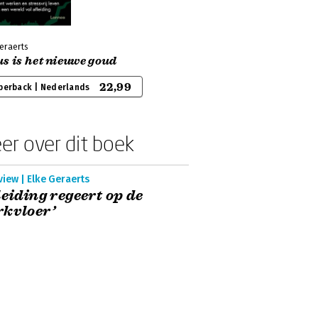
eraerts
s is het nieuwe goud
22,99
perback | Nederlands
er over dit boek
view | Elke Geraerts
leiding regeert op de
kvloer’