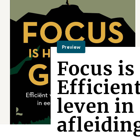
Preview
Focus is
Efficien
leven in
afleidin