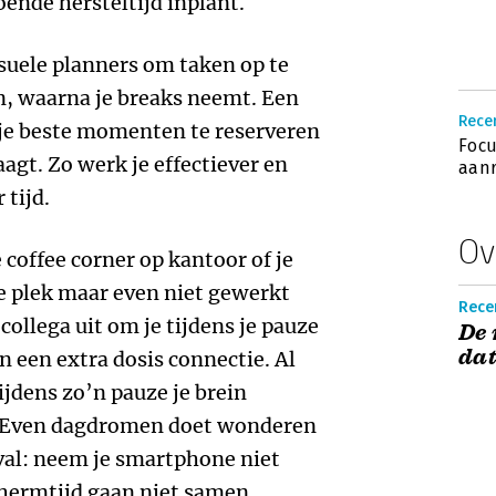
oende hersteltijd inplant.
suele planners om taken op te
en, waarna je breaks neemt. Een
Rece
je beste momenten te reserveren
Focu
agt. Zo werk je effectiever en
aanr
 tijd.
Ov
 coffee corner op kantoor of je
ie plek maar even niet gewerkt
Recen
collega uit om je tijdens je pauze
De 
dat
en een extra dosis connectie. Al
ijdens zo’n pauze je brein
n. Even dagdromen doet wonderen
eval: neem je smartphone niet
chermtijd gaan niet samen.