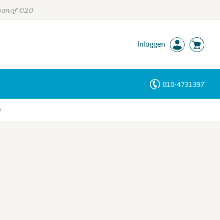
 vanaf €20
Inloggen
010-4731397
Personen
g
Trefwoorden