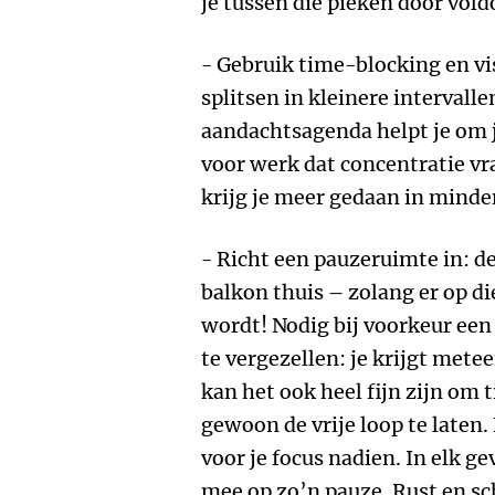
je tussen die pieken door vold
- Gebruik time-blocking en vi
splitsen in kleinere intervall
aandachtsagenda helpt je om 
voor werk dat concentratie vra
krijg je meer gedaan in minder
- Richt een pauzeruimte in: de
balkon thuis – zolang er op d
wordt! Nodig bij voorkeur een 
te vergezellen: je krijgt mete
kan het ook heel fijn zijn om t
gewoon de vrije loop te late
voor je focus nadien. In elk g
mee op zo’n pauze. Rust en s